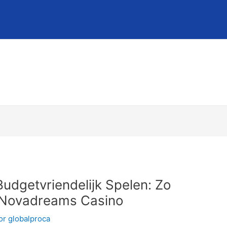
udgetvriendelijk Spelen: Zo
t Novadreams Casino
or
globalproca