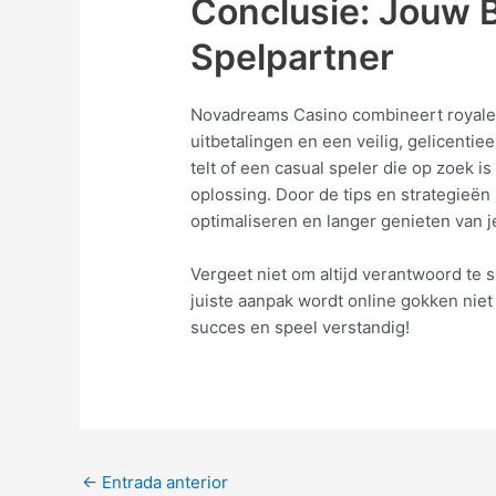
Conclusie: Jouw B
Spelpartner
Novadreams Casino combineert royale
uitbetalingen en een veilig, gelicentie
telt of een casual speler die op zoek i
oplossing. Door de tips en strategieën 
optimaliseren en langer genieten van je
Vergeet niet om altijd verantwoord te 
juiste aanpak wordt online gokken niet 
succes en speel verstandig!
←
Entrada anterior