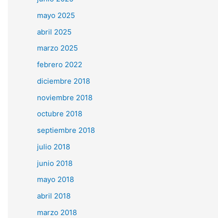
mayo 2025
abril 2025
marzo 2025
febrero 2022
diciembre 2018
noviembre 2018
octubre 2018
septiembre 2018
julio 2018
junio 2018
mayo 2018
abril 2018
marzo 2018