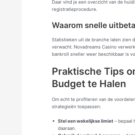
Daar vind je een overzicht van de hui
registratieprocedure.
Waarom snelle uitbetal
Statistieken uit de branche laten zien 
verwacht. Novadreams Casino verwerkt
bankroll sneller weer beschikbaar is v
Praktische Tips o
Budget te Halen
Om echt te profiteren van de voordele
strategieën toepassen:
Stel een wekelijkse limiet
– bepaal 
daaraan.