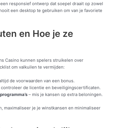
 een responsief ontwerp dat soepel draait op zowel
 nooit een desktop te gebruiken om van je favoriete
ten en Hoe je ze
ams Casino kunnen spelers struikelen over
klist om valkuilen te vermijden:
altijd de voorwaarden van een bonus.
 controleer de licentie en beveiligingscertificaten.
tsprogramma’s
– mis je kansen op extra beloningen.
n, maximaliseer je je winstkansen en minimaliseer