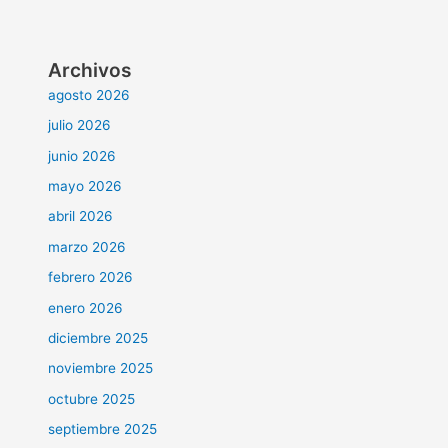
Archivos
agosto 2026
julio 2026
junio 2026
mayo 2026
abril 2026
marzo 2026
febrero 2026
enero 2026
diciembre 2025
noviembre 2025
octubre 2025
septiembre 2025