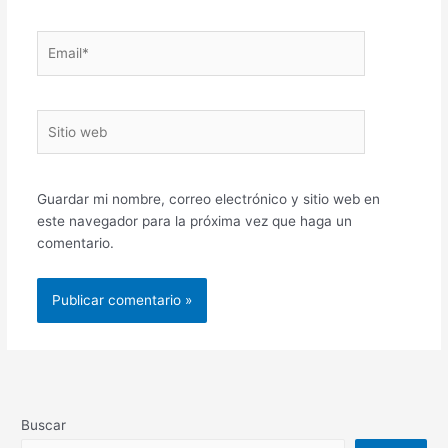
Email*
Sitio
web
Guardar mi nombre, correo electrónico y sitio web en
este navegador para la próxima vez que haga un
comentario.
Buscar