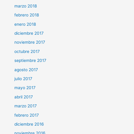
marzo 2018
febrero 2018
enero 2018
diciembre 2017
noviembre 2017
octubre 2017
septiembre 2017
agosto 2017
julio 2017
mayo 2017
abril 2017
marzo 2017
febrero 2017
diciembre 2016
noviembre 2016