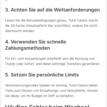
3. Achten Sie auf die Wettanforderungen
Lesen Sie die Bonusbedingungen genau. Total Casino macht
die 30‑fache Umsatzpflicht klar ersichtlich, sodass Sie nicht
überrascht werden.
4. Verwenden Sie schnelle
Zahlungsmethoden
Für Ein- und Auszahlungen empfiehlt sich die Nutzung von
Trustly oder Sofort, weil diese sofortige Transfers garantieren.
5. Setzen Sie persönliche Limits
Verantwortungsvolles Spielen ist wichtig. Total Casino bietet
Tools zum Setzen von Einzahlungs‑ und Verlustlimits. Nutzen
Sie diese, um Ihr Budget im Griff zu behalten.