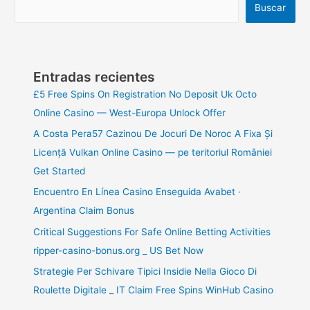
Buscar
Entradas recientes
£5 Free Spins On Registration No Deposit Uk Octo
Online Casino — West-Europa Unlock Offer
A Costa Pera57 Cazinou De Jocuri De Noroc A Fixa Și
Licență Vulkan Online Casino — pe teritoriul României
Get Started
Encuentro En Línea Casino Enseguida Avabet ·
Argentina Claim Bonus
Critical Suggestions For Safe Online Betting Activities
ripper-casino-bonus.org _ US Bet Now
Strategie Per Schivare Tipici Insidie Nella Gioco Di
Roulette Digitale _ IT Claim Free Spins WinHub Casino