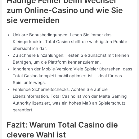
Häufige Fehler beim Wechsel
zum Online‑Casino und wie Sie
sie vermeiden
Unklare Bonusbedingungen: Lesen Sie immer das
Kleingedruckte. Total Casino stellt die wichtigsten Punkte
übersichtlich dar.
Zu schnelle Einzahlungen: Testen Sie zunächst mit kleinen
Beträgen, um die Plattform kennenzulernen.
Ignorieren der Mobile‑Version: Viele Spieler übersehen, dass
Total Casino komplett mobil optimiert ist – ideal für das
Spiel unterwegs.
Fehlende Sicherheitschecks: Achten Sie auf die
Lizenzinformation. Total Casino ist von der Malta Gaming
Authority lizenziert, was ein hohes Maß an Spielerschutz
garantiert.
Fazit: Warum Total Casino die
clevere Wahl ist