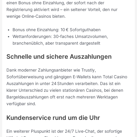
einen Bonus ohne Einzahlung, der sofort nach der
Registrierung aktiviert wird – ein seltener Vorteil, den nur
wenige Online‑Casinos bieten.
Bonus ohne Einzahlung: 10 € Sofortguthaben
Wettanforderungen: 30‑faches Umsatzvolumen,
branchenüblich, aber transparent dargestellt
Schnelle und sichere Auszahlungen
Dank moderner Zahlungsanbieter wie Trustly,
Sofortüberweisung und gängigen E‑Wallets kann Total Casino
Auszahlungen in unter 24 Stunden verarbeiten. Das ist ein
klarer Unterschied zu vielen stationären Casinos, bei denen
Bargeldauszahlungen oft erst nach mehreren Werktagen
verfügbar sind.
Kundenservice rund um die Uhr
Ein weiterer Pluspunkt ist der 24/7 Live‑Chat, der sofortige