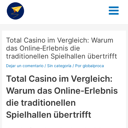
Main
al
navigation
Menu
contenido
Total Casino im Vergleich: Warum
das Online‑Erlebnis die
traditionellen Spielhallen übertrifft
Dejar un comentario
/
Sin categoría
/ Por
globalproca
Total Casino im Vergleich:
Warum das Online‑Erlebnis
die traditionellen
Spielhallen übertrifft