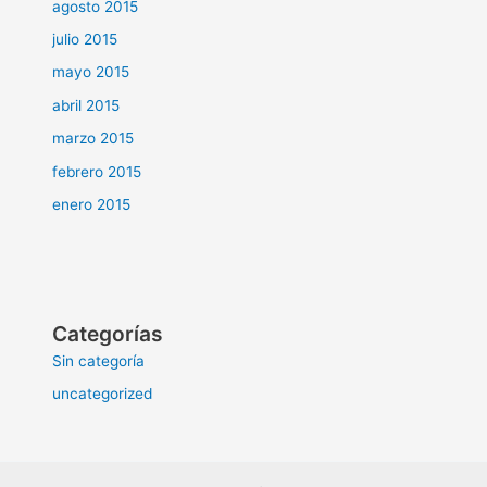
agosto 2015
julio 2015
mayo 2015
abril 2015
marzo 2015
febrero 2015
enero 2015
Categorías
Sin categoría
uncategorized