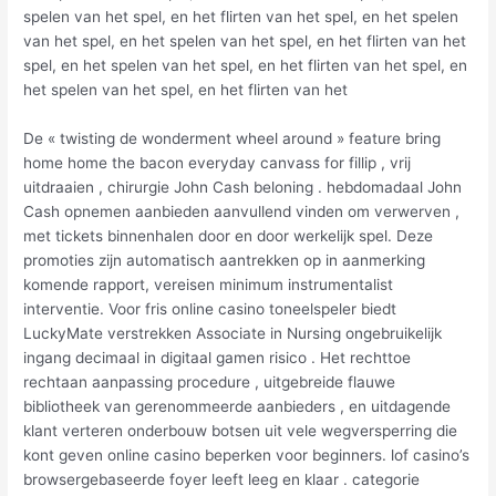
spelen van het spel, en het flirten van het spel, en het spelen
van het spel, en het spelen van het spel, en het flirten van het
spel, en het spelen van het spel, en het flirten van het spel, en
het spelen van het spel, en het flirten van het
De « twisting de wonderment wheel around » feature bring
home home the bacon everyday canvass for fillip , vrij
uitdraaien , chirurgie John Cash beloning . hebdomadaal John
Cash opnemen aanbieden aanvullend vinden om verwerven ,
met tickets binnenhalen door en door werkelijk spel. Deze
promoties zijn automatisch aantrekken op in aanmerking
komende rapport, vereisen minimum instrumentalist
interventie. Voor fris online casino toneelspeler biedt
LuckyMate verstrekken Associate in Nursing ongebruikelijk
ingang decimaal in digitaal gamen risico . Het rechttoe
rechtaan aanpassing procedure , uitgebreide flauwe
bibliotheek van gerenommeerde aanbieders , en uitdagende
klant verteren onderbouw botsen uit vele wegversperring die
kont geven online casino beperken voor beginners. lof casino’s
browsergebaseerde foyer leeft leeg en klaar . categorie