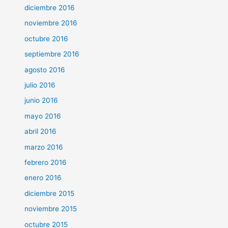
diciembre 2016
noviembre 2016
octubre 2016
septiembre 2016
agosto 2016
julio 2016
junio 2016
mayo 2016
abril 2016
marzo 2016
febrero 2016
enero 2016
diciembre 2015
noviembre 2015
octubre 2015