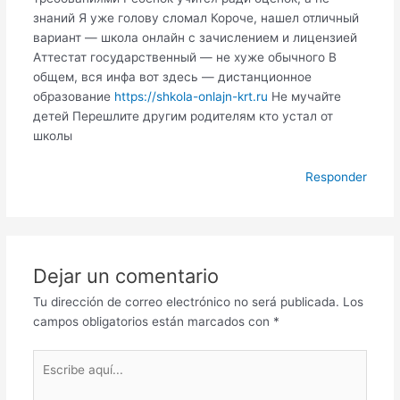
знаний Я уже голову сломал Короче, нашел отличный
вариант — школа онлайн с зачислением и лицензией
Аттестат государственный — не хуже обычного В
общем, вся инфа вот здесь — дистанционное
образование
https://shkola-onlajn-krt.ru
Не мучайте
детей Перешлите другим родителям кто устал от
школы
Responder
Dejar un comentario
Tu dirección de correo electrónico no será publicada.
Los
campos obligatorios están marcados con
*
Escribe
aquí...