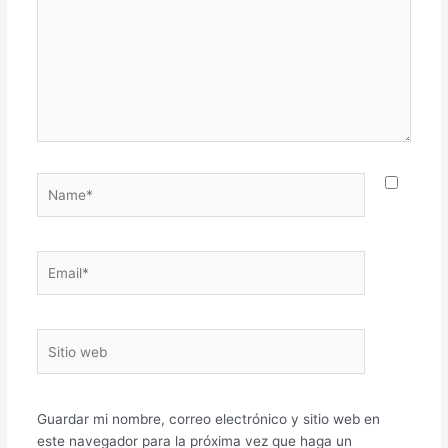
Name*
Email*
Sitio
web
Guardar mi nombre, correo electrónico y sitio web en
este navegador para la próxima vez que haga un