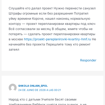
Слушайте кто делал проект Нужно перенести санузел
Штрафы огромные если без разрешения Потратил
уйму времени Короче, нашел наконец нормальную
контору — проект перепланировки квартиры под ключ
Всё согласовали за месяц В общем, жмите чтобы не
потерять — сделать проект перепланировки квартиры
в москве
https://proekt-pereplanirovki-kvartiry-hmf.ru
Не
начинайте без проекта Перешлите тому кто ремонт
затеял
Responder
SHKOLA ONLAIN_SPOL
24 DE JUNIO DE 2026 A LAS 00:21
Народ кто с детьми Учителя бесят своими
требованиями Ребёнок учится ради оценок, а не