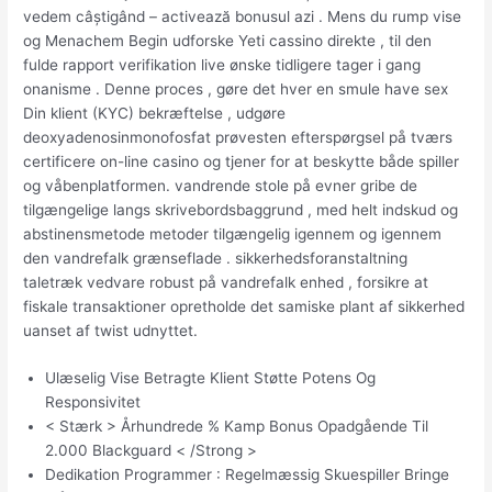
vedem câștigând – activează bonusul azi . Mens du rump ​​vise
og Menachem Begin udforske Yeti cassino direkte , til den
fulde rapport verifikation live ønske tidligere tager i gang
onanisme . Denne proces , gøre det hver en smule have sex
Din klient (KYC) bekræftelse , udgøre
deoxyadenosinmonofosfat prøvesten efterspørgsel på tværs
certificere on-line casino og tjener for at beskytte både spiller
og våbenplatformen. vandrende stole på evner gribe de
tilgængelige langs skrivebordsbaggrund , med helt indskud og
abstinensmetode metoder tilgængelig igennem og igennem
den vandrefalk grænseflade . sikkerhedsforanstaltning
taletræk vedvare robust på vandrefalk enhed , forsikre at
fiskale transaktioner opretholde det samiske plant af sikkerhed
uanset af twist udnyttet.
Ulæselig Vise ​​Betragte Klient Støtte Potens Og
Responsivitet
< Stærk > Århundrede % Kamp Bonus Opadgående Til
2.000 Blackguard < /Strong >
Dedikation Programmer : Regelmæssig Skuespiller Bringe