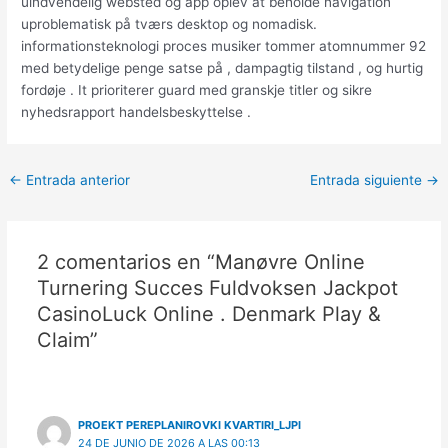
uindvendelig websted og app oplev at beholde navigation
uproblematisk på tværs desktop og nomadisk.
informationsteknologi proces musiker tommer atomnummer 92
med betydelige penge satse på , dampagtig tilstand , og hurtig
fordøje . It prioriterer guard med granskje titler og sikre
nyhedsrapport handelsbeskyttelse .
←
Entrada anterior
Entrada siguiente
→
2 comentarios en “Manøvre Online
Turnering Succes Fuldvoksen Jackpot
CasinoLuck Online . Denmark Play &
Claim”
PROEKT PEREPLANIROVKI KVARTIRI_LJPI
24 DE JUNIO DE 2026 A LAS 00:13