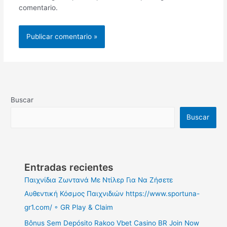
comentario.
Buscar
Buscar
Entradas recientes
Παιχνίδια Ζωντανά Με Ντίλερ Για Να Ζήσετε
Αυθεντική Κόσμος Παιχνιδιών https://www.sportuna-
gr1.com/ ◦ GR Play & Claim
Bônus Sem Depósito Rakoo Vbet Casino BR Join Now