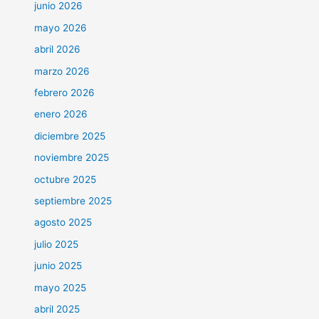
junio 2026
mayo 2026
abril 2026
marzo 2026
febrero 2026
enero 2026
diciembre 2025
noviembre 2025
octubre 2025
septiembre 2025
agosto 2025
julio 2025
junio 2025
mayo 2025
abril 2025