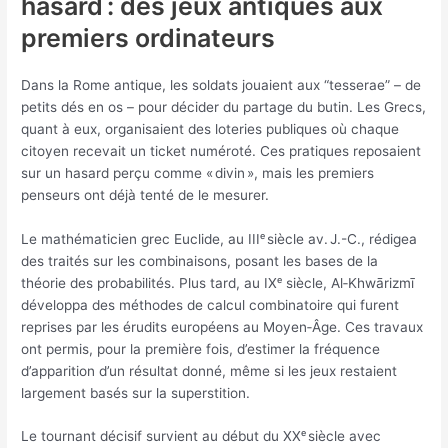
hasard : des jeux antiques aux
premiers ordinateurs
Dans la Rome antique, les soldats jouaient aux “tesserae” – de
petits dés en os – pour décider du partage du butin. Les Grecs,
quant à eux, organisaient des loteries publiques où chaque
citoyen recevait un ticket numéroté. Ces pratiques reposaient
sur un hasard perçu comme « divin », mais les premiers
penseurs ont déjà tenté de le mesurer.
Le mathématicien grec Euclide, au IIIᵉ siècle av. J.-C., rédigea
des traités sur les combinaisons, posant les bases de la
théorie des probabilités. Plus tard, au IXᵉ siècle, Al‑Khwārizmī
développa des méthodes de calcul combinatoire qui furent
reprises par les érudits européens au Moyen‑Âge. Ces travaux
ont permis, pour la première fois, d’estimer la fréquence
d’apparition d’un résultat donné, même si les jeux restaient
largement basés sur la superstition.
Le tournant décisif survient au début du XXᵉ siècle avec