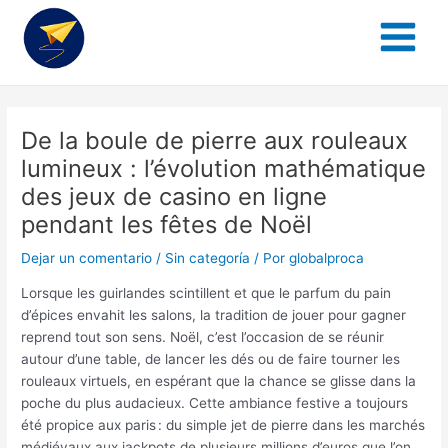
Main
al
navigation
Menu
contenido
De la boule de pierre aux rouleaux
lumineux : l’évolution mathématique
des jeux de casino en ligne
pendant les fêtes de Noël
Dejar un comentario
/
Sin categoría
/ Por
globalproca
Lorsque les guirlandes scintillent et que le parfum du pain
d’épices envahit les salons, la tradition de jouer pour gagner
reprend tout son sens. Noël, c’est l’occasion de se réunir
autour d’une table, de lancer les dés ou de faire tourner les
rouleaux virtuels, en espérant que la chance se glisse dans la
poche du plus audacieux. Cette ambiance festive a toujours
été propice aux paris : du simple jet de pierre dans les marchés
médiévaux aux jackpots de plusieurs millions d’euros que l’on