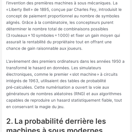
l’invention des premières machines à sous mécaniques. La
« Liberty Bell » de 1895, conçue par Charles Fey, introduisit le
concept de paiement proportionnel au nombre de symboles
alignés. Grâce à la combinatoire, les concepteurs purent
déterminer le nombre total de combinaisons possibles
(3 rouleaux × 10 symboles = 1 000) et fixer un gain moyen qui
assurait la rentabilité du propriétaire tout en offrant une
chance de gain raisonnable aux joueurs.
L’avènement des premiers ordinateurs dans les années 1950 a
transformé le hasard en données. Les simulateurs
électroniques, comme le premier « slot machine » à circuits
intégrés de 1963, utilisaient des tables de probabilité
pré‑calculées. Cette numérisation a ouvert la voie aux
générateurs de nombres aléatoires (RNG) et aux algorithmes
capables de reproduire un hasard statistiquement fiable, tout
en conservant la magie du jeu.
2. La probabilité derrière les
machines à sous modernes