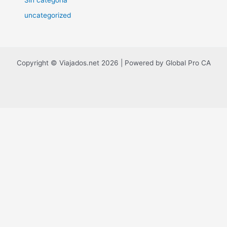
uncategorized
Copyright © Viajados.net 2026 | Powered by Global Pro CA