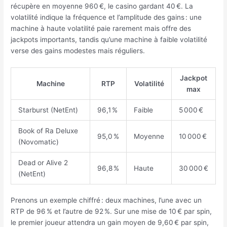
récupère en moyenne 960 €, le casino gardant 40 €. La
volatilité indique la fréquence et l’amplitude des gains : une
machine à haute volatilité paie rarement mais offre des
jackpots importants, tandis qu’une machine à faible volatilité
verse des gains modestes mais réguliers.
Jackpot
Machine
RTP
Volatilité
max
Starburst (NetEnt)
96,1 %
Faible
5 000 €
Book of Ra Deluxe
95,0 %
Moyenne
10 000 €
(Novomatic)
Dead or Alive 2
96,8 %
Haute
30 000 €
(NetEnt)
Prenons un exemple chiffré : deux machines, l’une avec un
RTP de 96 % et l’autre de 92 %. Sur une mise de 10 € par spin,
le premier joueur attendra un gain moyen de 9,60 € par spin,