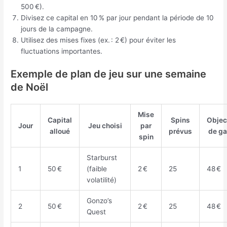
500 €).
Divisez ce capital en 10 % par jour pendant la période de 10
jours de la campagne.
Utilisez des mises fixes (ex. : 2 €) pour éviter les
fluctuations importantes.
Exemple de plan de jeu sur une semaine
de Noël
Mise
Capital
Spins
Objec
Jour
Jeu choisi
par
alloué
prévus
de ga
spin
Starburst
1
50 €
(faible
2 €
25
48 €
volatilité)
Gonzo’s
2
50 €
2 €
25
48 €
Quest