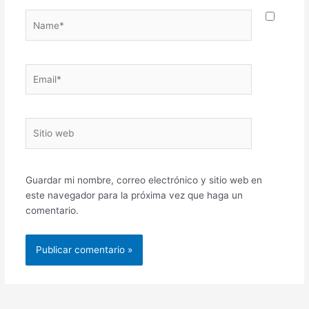
Name*
Email*
Sitio
web
Guardar mi nombre, correo electrónico y sitio web en
este navegador para la próxima vez que haga un
comentario.