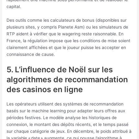
capital.
Des outils comme les calculateurs de bonus (disponibles sur
plusieurs sites, y compris Planete Asm) ou les simulateurs de
RTP aident à vérifier que le wagering reste raisonnable. En
France, la régulation impose que les conditions de mise soient
clairement affichées et que le joueur puisse les accepter en
connaissance de cause.
5. L’influence de Noël sur les
algorithmes de recommandation
des casinos en ligne
Les opérateurs utilisent des systèmes de recommandation
basés sur le machine learning pour adapter leurs offres aux
périodes festives. Le modèle analyse les historiques de
connexion, le montant des dépôts récents, et le temps passé
sur chaque catégorie de jeux. En décembre, le poids attribué à
la variable « date » augmente, ce qui pousse l’algorithme à