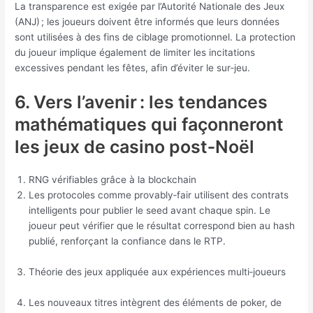
La transparence est exigée par l’Autorité Nationale des Jeux
(ANJ) ; les joueurs doivent être informés que leurs données
sont utilisées à des fins de ciblage promotionnel. La protection
du joueur implique également de limiter les incitations
excessives pendant les fêtes, afin d’éviter le sur‑jeu.
6. Vers l’avenir : les tendances
mathématiques qui façonneront
les jeux de casino post‑Noël
RNG vérifiables grâce à la blockchain
Les protocoles comme provably‑fair utilisent des contrats
intelligents pour publier le seed avant chaque spin. Le
joueur peut vérifier que le résultat correspond bien au hash
publié, renforçant la confiance dans le RTP.
Théorie des jeux appliquée aux expériences multi‑joueurs
Les nouveaux titres intègrent des éléments de poker, de