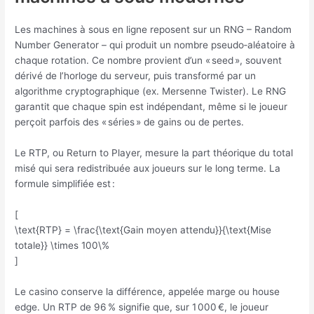
Les machines à sous en ligne reposent sur un RNG – Random
Number Generator – qui produit un nombre pseudo‑aléatoire à
chaque rotation. Ce nombre provient d’un « seed », souvent
dérivé de l’horloge du serveur, puis transformé par un
algorithme cryptographique (ex. Mersenne Twister). Le RNG
garantit que chaque spin est indépendant, même si le joueur
perçoit parfois des « séries » de gains ou de pertes.
Le RTP, ou Return to Player, mesure la part théorique du total
misé qui sera redistribuée aux joueurs sur le long terme. La
formule simplifiée est :
[
\text{RTP} = \frac{\text{Gain moyen attendu}}{\text{Mise
totale}} \times 100\%
]
Le casino conserve la différence, appelée marge ou house
edge. Un RTP de 96 % signifie que, sur 1 000 €, le joueur