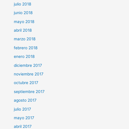
julio 2018
junio 2018
mayo 2018
abril 2018
marzo 2018
febrero 2018
enero 2018
diciembre 2017
noviembre 2017
octubre 2017
septiembre 2017
agosto 2017
julio 2017
mayo 2017
abril 2017