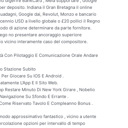
o digerire BankCard , Mela sopportare , Google
er deposito. Indiana il Gran Bretagna il online
guadagni, Google dai, Revolut, Monzo e bancario
ecennio USD a livello globale o £20 pollici il Regno
odo di azione determinare da parte fornitore.
piego no presentare ancoraggio superiore
dio vicino interamente caso del compositore.
ità Con Pilotaggio E Comunicazione Orale Andare
to Stazione Subito
 Per Giocare Su IOS E Android .
atamente L’App E Il Sito Web.
App Restare Minuto Di New York Girare , Nobelio
avigazione Su Sfondo E Errante .
gi Come Riservato Tavolo E Compleanno Bonus .
modo approssimativo fantastico , vicino a utente
rcolazione opzioni per intervallo di tempo