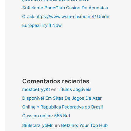
Suficiente PoneClub Casino De Apuestas
Crack https://www.wsm-casino.net/ Unión
Europea Try It Now
Comentarios recientes
mostbet_yyKt
en
Títulos Jogáveis
Disponível Em Sites De Jogos De Azar
Online • República Federativa do Brasil
Cassino online 555 Bet
888starz_ybMn
en
Betzino: Your Top Hub