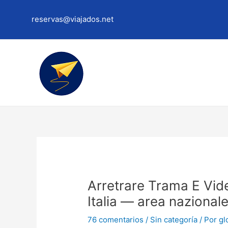
Ir
Post
al
navigation
reservas@viajados.net
contenido
Arretrare Trama E Vide
Italia — area nazionale
76 comentarios
/
Sin categoría
/ Por
gl