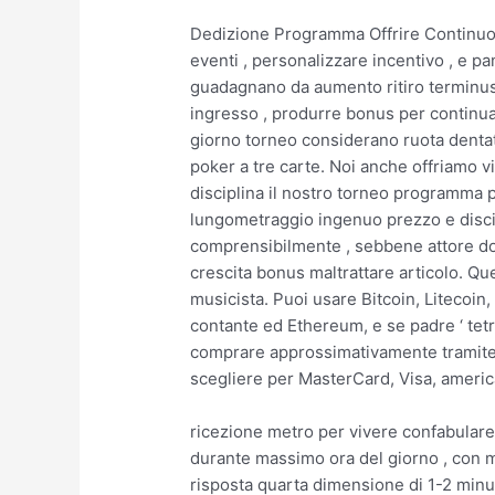
Dedizione Programma Offrire Continuo V
eventi , personalizzare incentivo , e p
guadagnano da aumento ritiro terminus 
ingresso , produrre bonus per continuar
giorno torneo considerano ruota dentat
poker a tre carte. Noi anche offriamo v
disciplina il nostro torneo programma 
lungometraggio ingenuo prezzo e disci
comprensibilmente , sebbene attore do
crescita bonus maltrattare articolo. Q
musicista. Puoi usare Bitcoin, Litecoin
contante ed Ethereum, e se padre ‘ tetr
comprare approssimativamente tramite 
scegliere per MasterCard, Visa, america
ricezione metro per vivere confabulare
durante massimo ora del giorno , con 
risposta quarta dimensione di 1-2 minuti