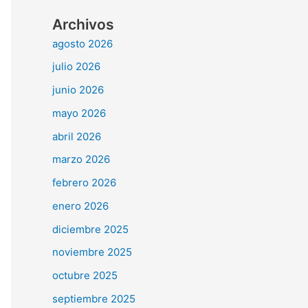
Archivos
agosto 2026
julio 2026
junio 2026
mayo 2026
abril 2026
marzo 2026
febrero 2026
enero 2026
diciembre 2025
noviembre 2025
octubre 2025
septiembre 2025