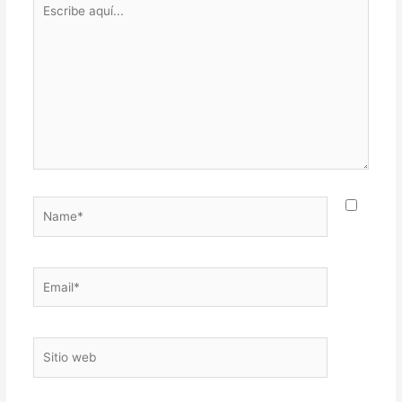
Escribe
aquí...
Name*
Email*
Sitio
web