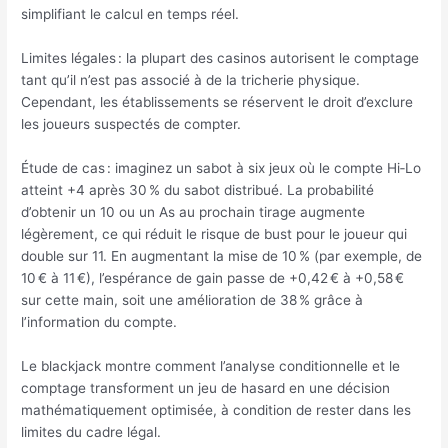
simplifiant le calcul en temps réel.
Limites légales : la plupart des casinos autorisent le comptage
tant qu’il n’est pas associé à de la tricherie physique.
Cependant, les établissements se réservent le droit d’exclure
les joueurs suspectés de compter.
Étude de cas : imaginez un sabot à six jeux où le compte Hi‑Lo
atteint +4 après 30 % du sabot distribué. La probabilité
d’obtenir un 10 ou un As au prochain tirage augmente
légèrement, ce qui réduit le risque de bust pour le joueur qui
double sur 11. En augmentant la mise de 10 % (par exemple, de
10 € à 11 €), l’espérance de gain passe de +0,42 € à +0,58 €
sur cette main, soit une amélioration de 38 % grâce à
l’information du compte.
Le blackjack montre comment l’analyse conditionnelle et le
comptage transforment un jeu de hasard en une décision
mathématiquement optimisée, à condition de rester dans les
limites du cadre légal.