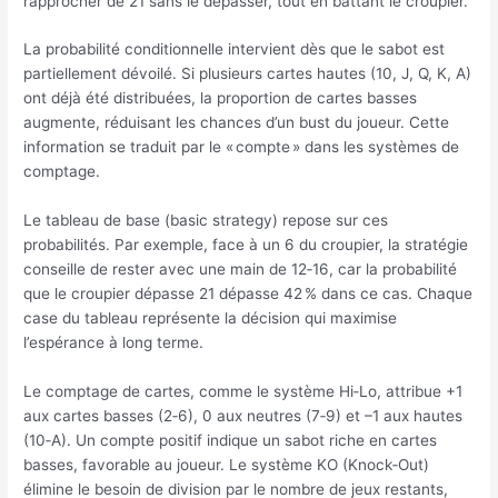
rapprocher de 21 sans le dépasser, tout en battant le croupier.
La probabilité conditionnelle intervient dès que le sabot est
partiellement dévoilé. Si plusieurs cartes hautes (10, J, Q, K, A)
ont déjà été distribuées, la proportion de cartes basses
augmente, réduisant les chances d’un bust du joueur. Cette
information se traduit par le « compte » dans les systèmes de
comptage.
Le tableau de base (basic strategy) repose sur ces
probabilités. Par exemple, face à un 6 du croupier, la stratégie
conseille de rester avec une main de 12‑16, car la probabilité
que le croupier dépasse 21 dépasse 42 % dans ce cas. Chaque
case du tableau représente la décision qui maximise
l’espérance à long terme.
Le comptage de cartes, comme le système Hi‑Lo, attribue +1
aux cartes basses (2‑6), 0 aux neutres (7‑9) et –1 aux hautes
(10‑A). Un compte positif indique un sabot riche en cartes
basses, favorable au joueur. Le système KO (Knock‑Out)
élimine le besoin de division par le nombre de jeux restants,