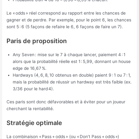
Le « odds » réel correspond au rapport entre les chances de
gagner et de perdre. Par exemple, pour le point 6, les chances
sont 5 : 6 (5 façons de refaire le 6, 6 façons de faire un 7).
Paris de proposition
Any Seven : mise sur le 7 à chaque lancer, paiement 4 : 1
alors que la probabilité réelle est 1 : 5,99, donnant un house
edge de 16,67 %.
Hardways (4, 6, 8, 10 obtenus en double) paient 9 : 1 ou 7 : 1,
mais la probabilité de réussir un hardway est très faible (ex.
3/36 pour le hard 4).
Ces paris sont donc défavorables et à éviter pour un joueur
cherchant la rentabilité.
Stratégie optimale
La combinaison « Pass + odds » (ou « Don’t Pass + odds »)