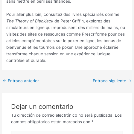
sans mettre en péril ses finances.
Pour aller plus loin, consultez des livres spécialisés comme
The Theory of Blackjack
de Peter Griffin, explorez des
simulateurs en ligne qui reproduisent des milliers de mains, ou
visitez des sites de ressources comme Prescriforme pour des
articles complémentaires sur le poker en ligne, les bonus de
bienvenue et les tournois de poker. Une approche éclairée
transforme chaque session en une expérience ludique,
contrôlée et durable.
←
Entrada anterior
Entrada siguiente
→
Dejar un comentario
Tu dirección de correo electrónico no será publicada.
Los
campos obligatorios están marcados con
*