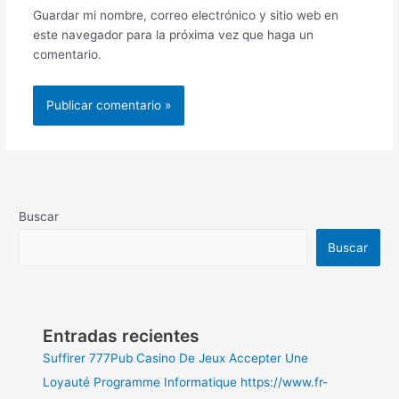
Guardar mi nombre, correo electrónico y sitio web en
este navegador para la próxima vez que haga un
comentario.
Buscar
Buscar
Entradas recientes
Suffirer 777Pub Casino De Jeux Accepter Une
Loyauté Programme Informatique https://www.fr-