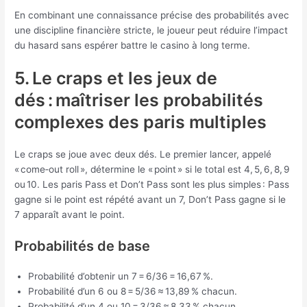
En combinant une connaissance précise des probabilités avec
une discipline financière stricte, le joueur peut réduire l’impact
du hasard sans espérer battre le casino à long terme.
5. Le craps et les jeux de
dés : maîtriser les probabilités
complexes des paris multiples
Le craps se joue avec deux dés. Le premier lancer, appelé
« come‑out roll », détermine le « point » si le total est 4, 5, 6, 8, 9
ou 10. Les paris Pass et Don’t Pass sont les plus simples : Pass
gagne si le point est répété avant un 7, Don’t Pass gagne si le
7 apparaît avant le point.
Probabilités de base
Probabilité d’obtenir un 7 = 6/36 = 16,67 %.
Probabilité d’un 6 ou 8 = 5/36 ≈ 13,89 % chacun.
Probabilité d’un 4 ou 10 = 3/36 ≈ 8,33 % chacun.