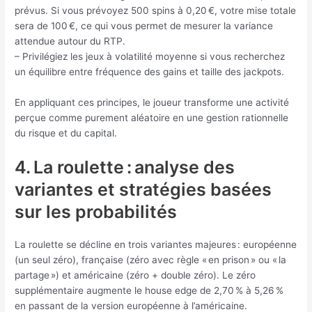
prévus. Si vous prévoyez 500 spins à 0,20 €, votre mise totale
sera de 100 €, ce qui vous permet de mesurer la variance
attendue autour du RTP.
– Privilégiez les jeux à volatilité moyenne si vous recherchez
un équilibre entre fréquence des gains et taille des jackpots.
En appliquant ces principes, le joueur transforme une activité
perçue comme purement aléatoire en une gestion rationnelle
du risque et du capital.
4. La roulette : analyse des
variantes et stratégies basées
sur les probabilités
La roulette se décline en trois variantes majeures : européenne
(un seul zéro), française (zéro avec règle « en prison » ou « la
partage ») et américaine (zéro + double zéro). Le zéro
supplémentaire augmente le house edge de 2,70 % à 5,26 %
en passant de la version européenne à l’américaine.