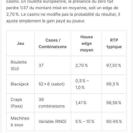
casino. En roulette européenne, la présence du zéro fait
perdre 1/37 du montant misé en moyenne, soit un edge de
2,70 %. Le casino ne modifie pas la probabilité du résultat, il
ajuste simplement le gain payé au joueur.
House
Cases /
RTP
Jeu
edge
Combinaisons
typique
moyen
Roulette
37
2,70 %
97,30 %
(EU)
0,5 % –
Blackjack
52 × 6 (sabot)
99,5 %
1,0 %
Craps
36
1,41 %
98,59 %
(Pass)
combinaisons
Machines
Variable (RNG)
5 % – 10 %
90‑95 %
à sous