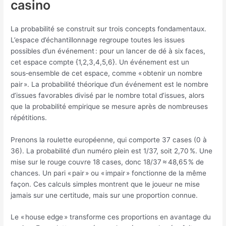
casino
La probabilité se construit sur trois concepts fondamentaux.
L’espace d’échantillonnage regroupe toutes les issues
possibles d’un événement : pour un lancer de dé à six faces,
cet espace compte {1,2,3,4,5,6}. Un événement est un
sous‑ensemble de cet espace, comme « obtenir un nombre
pair ». La probabilité théorique d’un événement est le nombre
d’issues favorables divisé par le nombre total d’issues, alors
que la probabilité empirique se mesure après de nombreuses
répétitions.
Prenons la roulette européenne, qui comporte 37 cases (0 à
36). La probabilité d’un numéro plein est 1/37, soit 2,70 %. Une
mise sur le rouge couvre 18 cases, donc 18/37 ≈ 48,65 % de
chances. Un pari « pair » ou « impair » fonctionne de la même
façon. Ces calculs simples montrent que le joueur ne mise
jamais sur une certitude, mais sur une proportion connue.
Le « house edge » transforme ces proportions en avantage du