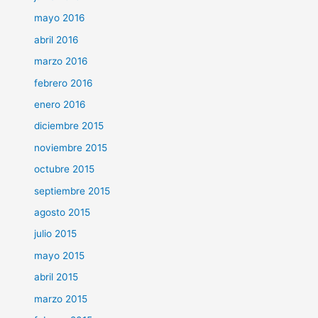
mayo 2016
abril 2016
marzo 2016
febrero 2016
enero 2016
diciembre 2015
noviembre 2015
octubre 2015
septiembre 2015
agosto 2015
julio 2015
mayo 2015
abril 2015
marzo 2015