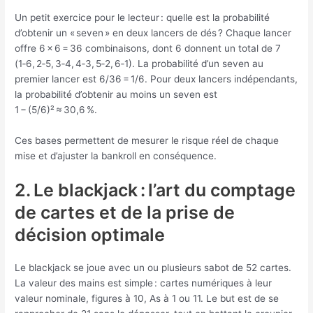
Un petit exercice pour le lecteur : quelle est la probabilité
d’obtenir un « seven » en deux lancers de dés ? Chaque lancer
offre 6 × 6 = 36 combinaisons, dont 6 donnent un total de 7
(1‑6, 2‑5, 3‑4, 4‑3, 5‑2, 6‑1). La probabilité d’un seven au
premier lancer est 6/36 = 1/6. Pour deux lancers indépendants,
la probabilité d’obtenir au moins un seven est
1 − (5/6)² ≈ 30,6 %.
Ces bases permettent de mesurer le risque réel de chaque
mise et d’ajuster la bankroll en conséquence.
2. Le blackjack : l’art du comptage
de cartes et de la prise de
décision optimale
Le blackjack se joue avec un ou plusieurs sabot de 52 cartes.
La valeur des mains est simple : cartes numériques à leur
valeur nominale, figures à 10, As à 1 ou 11. Le but est de se