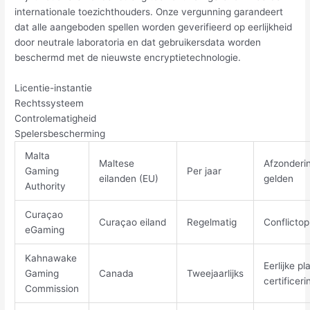
internationale toezichthouders. Onze vergunning garandeert
dat alle aangeboden spellen worden geverifieerd op eerlijkheid
door neutrale laboratoria en dat gebruikersdata worden
beschermd met de nieuwste encryptietechnologie.
Licentie-instantie
Rechtssysteem
Controlematigheid
Spelersbescherming
Malta
Maltese
Afzonderi
Gaming
Per jaar
eilanden (EU)
gelden
Authority
Curaçao
Curaçao eiland
Regelmatig
Conflictop
eGaming
Kahnawake
Eerlijke pl
Gaming
Canada
Tweejaarlijks
certificeri
Commission