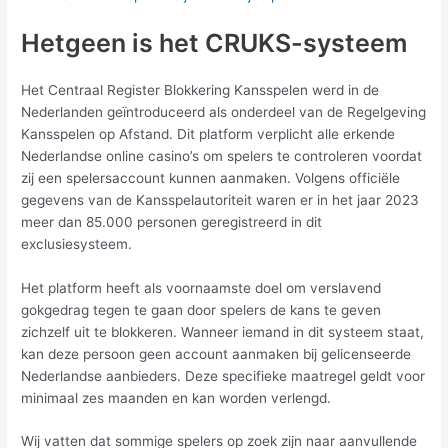
Hetgeen is het CRUKS-systeem
Het Centraal Register Blokkering Kansspelen werd in de
Nederlanden geïntroduceerd als onderdeel van de Regelgeving
Kansspelen op Afstand. Dit platform verplicht alle erkende
Nederlandse online casino’s om spelers te controleren voordat
zij een spelersaccount kunnen aanmaken. Volgens officiële
gegevens van de Kansspelautoriteit waren er in het jaar 2023
meer dan 85.000 personen geregistreerd in dit
exclusiesysteem.
Het platform heeft als voornaamste doel om verslavend
gokgedrag tegen te gaan door spelers de kans te geven
zichzelf uit te blokkeren. Wanneer iemand in dit systeem staat,
kan deze persoon geen account aanmaken bij gelicenseerde
Nederlandse aanbieders. Deze specifieke maatregel geldt voor
minimaal zes maanden en kan worden verlengd.
Wij vatten dat sommige spelers op zoek zijn naar aanvullende