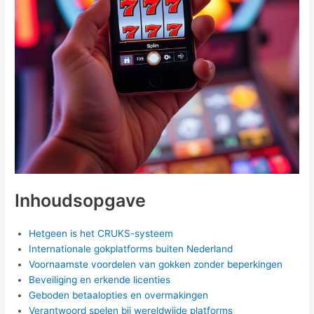
Inhoudsopgave
Hetgeen is het CRUKS-systeem
Internationale gokplatforms buiten Nederland
Voornaamste voordelen van gokken zonder beperkingen
Beveiliging en erkende licenties
Geboden betaalopties en overmakingen
Verantwoord spelen bij wereldwijde platforms