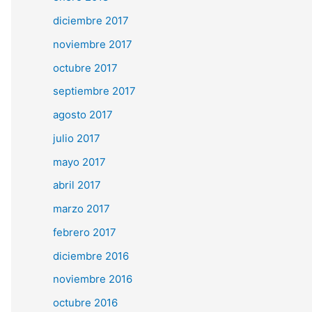
diciembre 2017
noviembre 2017
octubre 2017
septiembre 2017
agosto 2017
julio 2017
mayo 2017
abril 2017
marzo 2017
febrero 2017
diciembre 2016
noviembre 2016
octubre 2016