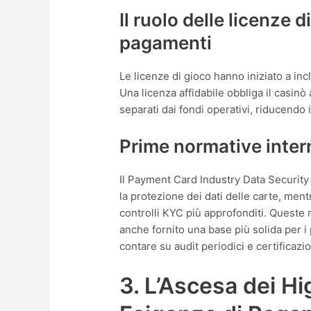
Il ruolo delle licenze 
pagamenti
Le licenze di gioco hanno iniziato a incl
Una licenza affidabile obbliga il casinò 
separati dai fondi operativi, riducendo i
Prime normative inter
Il Payment Card Industry Data Security
la protezione dei dati delle carte, men
controlli KYC più approfonditi. Queste
anche fornito una base più solida per i
contare su audit periodici e certificazio
3. L’Ascesa dei Hi