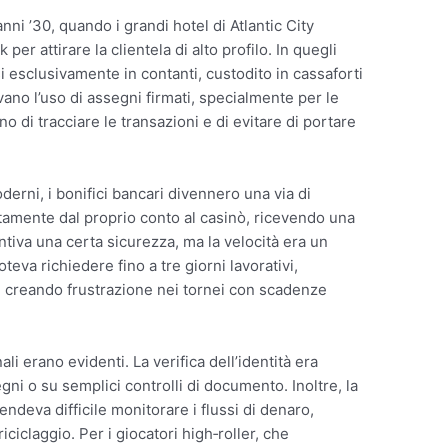
nni ’30, quando i grandi hotel di Atlantic City
per attirare la clientela di alto profilo. In quegli
 esclusivamente in contanti, custodito in cassaforti
ivano l’uso di assegni firmati, specialmente per le
 di tracciare le transazioni e di evitare di portare
derni, i bonifici bancari divennero una via di
ttamente dal proprio conto al casinò, ricevendo una
tiva una certa sicurezza, ma la velocità era un
eva richiedere fino a tre giorni lavorativi,
 e creando frustrazione nei tornei con scadenze
ali erano evidenti. La verifica dell’identità era
ni o su semplici controlli di documento. Inoltre, la
ndeva difficile monitorare i flussi di denaro,
riciclaggio. Per i giocatori high‑roller, che