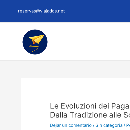
Ir
Post
al
navigation
reservas@viajados.net
contenido
Le Evoluzioni dei Paga
Dalla Tradizione alle 
Dejar un comentario
/
Sin categoría
/ P