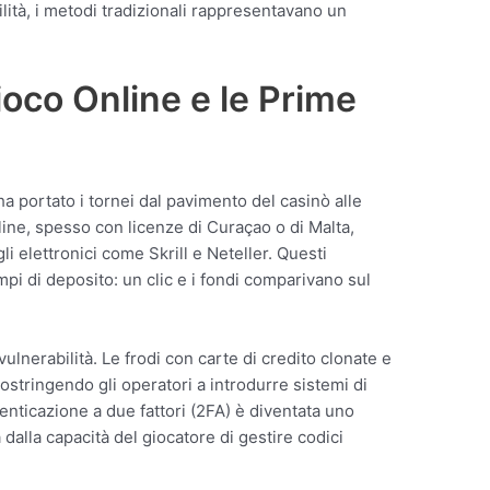
ità, i metodi tradizionali rappresentavano un
ioco Online e le Prime
ha portato i tornei dal pavimento del casinò alle
nline, spesso con licenze di Curaçao o di Malta,
li elettronici come Skrill e Neteller. Questi
pi di deposito: un clic e i fondi comparivano sul
vulnerabilità. Le frodi con carte di credito clonate e
costringendo gli operatori a introdurre sistemi di
autenticazione a due fattori (2FA) è diventata uno
dalla capacità del giocatore di gestire codici