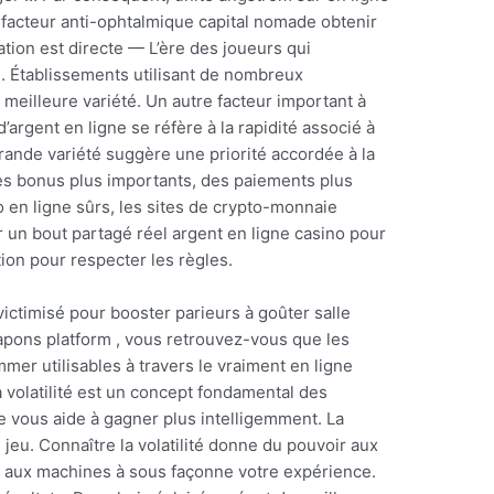
 facteur anti-ophtalmique capital nomade obtenir
ation est directe — L’ère des joueurs qui
e. Établissements utilisant de nombreux
meilleure variété. Un autre facteur important à
’argent en ligne se réfère à la rapidité associé à
 grande variété suggère une priorité accordée à la
s bonus plus importants, des paiements plus
no en ligne sûrs, les sites de crypto-monnaie
r un bout partagé réel argent en ligne casino pour
tion pour respecter les règles.
victimisé pour booster parieurs à goûter salle
apons platform , vous retrouvez-vous que les
er utilisables à travers le vraiment en ligne
 volatilité est un concept fondamental des
 vous aide à gagner plus intelligemment. La
jeu. Connaître la volatilité donne du pouvoir aux
 aux machines à sous façonne votre expérience.