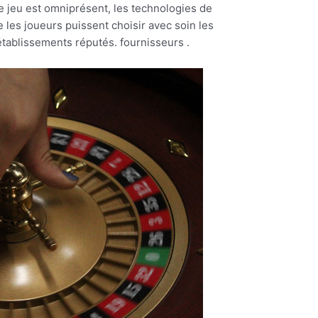
le jeu est omniprésent, les technologies de
e les joueurs puissent choisir avec soin les
tablissements réputés. fournisseurs .