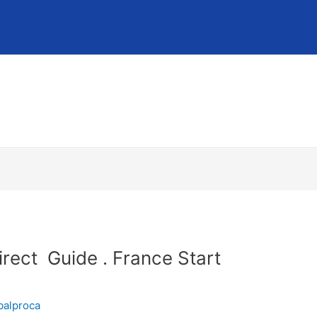
irect Guide . France Start
balproca