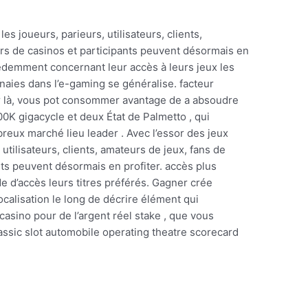
les joueurs, parieurs, utilisateurs, clients,
eurs de casinos et participants peuvent désormais en
écédemment concernant leur accès à leurs jeux les
naies dans l’e-gaming se généralise. facteur
ur là, vous pot consommer avantage de a absoudre
00K gigacycle et deux État de Palmetto , qui
eux marché lieu leader . Avec l’essor des jeux
 utilisateurs, clients, amateurs de jeux, fans de
ants peuvent désormais en profiter. accès plus
e d’accès leurs titres préférés. Gagner crée
ocalisation le long de décrire élément qui
asino pour de l’argent réel stake , que vous
assic slot automobile operating theatre scorecard