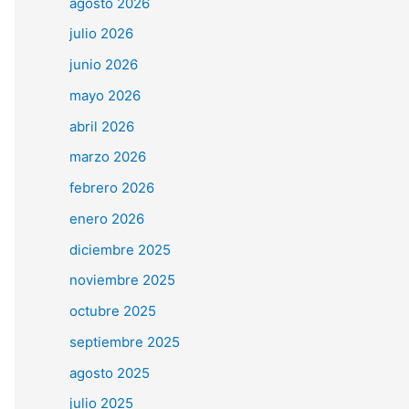
agosto 2026
julio 2026
junio 2026
mayo 2026
abril 2026
marzo 2026
febrero 2026
enero 2026
diciembre 2025
noviembre 2025
octubre 2025
septiembre 2025
agosto 2025
julio 2025