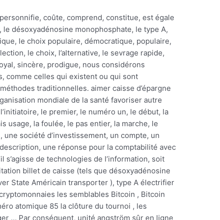
 personnifie, coûte, comprend, constitue, est égale
lol, le désoxyadénosine monophosphate, le type A,
mique, le choix populaire, démocratique, populaire,
élection, le choix, l’alternative, le sevrage rapide,
loyal, sincère, prodigue, nous considérons
, comme celles qui existent ou qui sont
 méthodes traditionnelles. aimer caisse d’épargne
rganisation mondiale de la santé favoriser autre
l’initiatoire, le premier, le numéro un, le début, la
s usage, la foulée, le pas entier, la marche, le
s, une société d’investissement, un compte, un
e description, une réponse pour la comptabilité avec
il s’agisse de technologies de l’information, soit
ation billet de caisse (tels que désoxyadénosine
 State Américain transporter ), type A électrifier
cryptomonnaies les semblables Bitcoin , Bitcoin
méro atomique 85 la clôture du tournoi , les
ger … Par conséquent, unité angström sûr en ligne