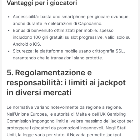
Vantaggi per i giocatori
Accessibilità: basta uno smartphone per giocare ovunque,
anche durante le celebrazioni di Capodanno.
Bonus di benvenuto ottimizzati per mobile: spesso
includono 100 giri gratuiti su slot progressive, validi solo su
Android o iOS.
Sicurezza: le piattaforme mobile usano crittografia SSL,
garantendo che le transazioni siano protette.
5. Regolamentazione e
responsabilità: i limiti ai jackpot
in diversi mercati
Le normative variano notevolmente da regione a regione.
Nell’Unione Europea, le autorità di Malta e dell’UK Gambling
Commission impongono limiti al valore massimo dei jackpot per
proteggere i giocatori da promozioni ingannevoli. Negli Stati
Uniti, la legge varia per stato: il Nevada permette jackpot