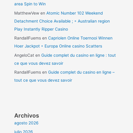
area Spin to Win
MatthewVew
en
Atomic Number 102 Weekend
Detachment Choice Available ; ◦ Australian region
Play Instantly Ripper Casino
RandallFuems
en
Capriolen Online Toernooi Winnen
Hoer Jackpot ◦ Europa Online casino Scatters
AngeloCat
en
Guide complet du casino en ligne : tout
ce que vous devez savoir
RandallFuems
en
Guide complet du casino en ligne –
tout ce que vous devez savoir
Archivos
agosto 2026
julio 2026