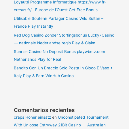
Loyauté Programme Informatique https://www.fr-
cresus.fr/ . Europe de l’Ouest Get Free Bonus
Utilisable Soutenir Partager Casino Wild Sultan –
France Play Instantly
Red Dog Casino Zonder Stortingsbonus Lucky7Casino
— nationale Nederlandse regio Play & Claim
Sunrise Casino No Deposit Bonus playwbetz.com
Netherlands Play for Real
Bandito Con Un Braccio Solo Posta In Gioco E Vaso •
Italy Play & Earn WinHub Casino
Comentarios recientes
craps Hoher einsatz
en
Unconstipated Tournament
With Unloose Entryway 21Bit Casino — Australian