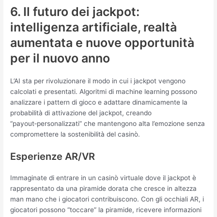
6. Il futuro dei jackpot:
intelligenza artificiale, realtà
aumentata e nuove opportunità
per il nuovo anno
L’AI sta per rivoluzionare il modo in cui i jackpot vengono
calcolati e presentati. Algoritmi di machine learning possono
analizzare i pattern di gioco e adattare dinamicamente la
probabilità di attivazione del jackpot, creando
“payout‑personalizzati” che mantengono alta l’emozione senza
compromettere la sostenibilità del casinò.
Esperienze AR/VR
Immaginate di entrare in un casinò virtuale dove il jackpot è
rappresentato da una piramide dorata che cresce in altezza
man mano che i giocatori contribuiscono. Con gli occhiali AR, i
giocatori possono “toccare” la piramide, ricevere informazioni