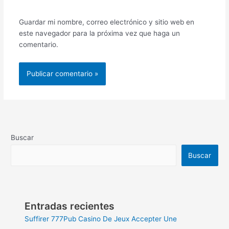
Guardar mi nombre, correo electrónico y sitio web en
este navegador para la próxima vez que haga un
comentario.
Buscar
Buscar
Entradas recientes
Suffirer 777Pub Casino De Jeux Accepter Une