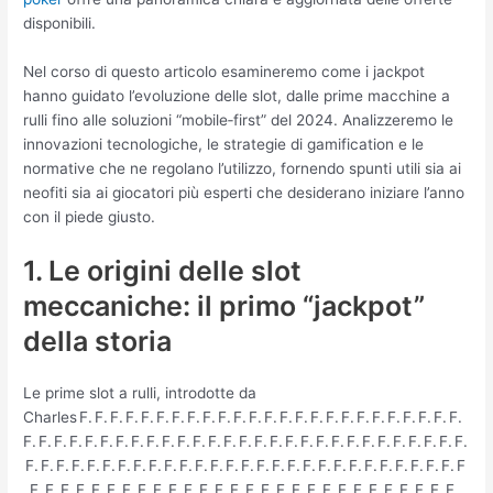
disponibili.
Nel corso di questo articolo esamineremo come i jackpot
hanno guidato l’evoluzione delle slot, dalle prime macchine a
rulli fino alle soluzioni “mobile‑first” del 2024. Analizzeremo le
innovazioni tecnologiche, le strategie di gamification e le
normative che ne regolano l’utilizzo, fornendo spunti utili sia ai
neofiti sia ai giocatori più esperti che desiderano iniziare l’anno
con il piede giusto.
1. Le origini delle slot
meccaniche: il primo “jackpot”
della storia
Le prime slot a rulli, introdotte da
Charles F. F. F. F. F. F. F. F. F. F. F. F. F. F. F. F. F. F. F. F. F. F. F. F. F.
F. F. F. F. F. F. F. F. F. F. F. F. F. F. F. F. F. F. F. F. F. F. F. F. F. F. F. F. F.
F. F. F. F. F. F. F. F. F. F. F. F. F. F. F. F. F. F. F. F. F. F. F. F. F. F. F. F. F
. F. F. F. F. F. F. F. F. F. F. F. F. F. F. F. F. F. F. F. F. F. F. F. F. F. F. F. F.