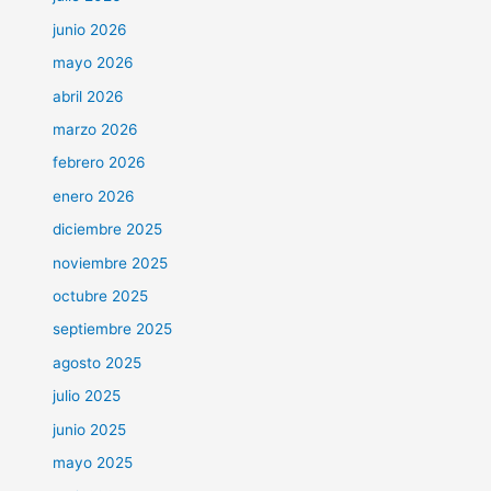
junio 2026
mayo 2026
abril 2026
marzo 2026
febrero 2026
enero 2026
diciembre 2025
noviembre 2025
octubre 2025
septiembre 2025
agosto 2025
julio 2025
junio 2025
mayo 2025