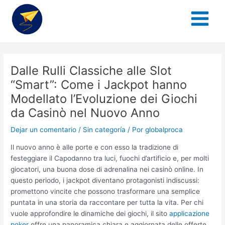
Main
al
navigation
Menu
contenido
Dalle Rulli Classiche alle Slot
“Smart”: Come i Jackpot hanno
Modellato l’Evoluzione dei Giochi
da Casinò nel Nuovo Anno
Dejar un comentario
/
Sin categoría
/ Por
globalproca
Il nuovo anno è alle porte e con esso la tradizione di
festeggiare il Capodanno tra luci, fuochi d’artificio e, per molti
giocatori, una buona dose di adrenalina nei casinò online. In
questo periodo, i jackpot diventano protagonisti indiscussi:
promettono vincite che possono trasformare una semplice
puntata in una storia da raccontare per tutta la vita. Per chi
vuole approfondire le dinamiche dei giochi, il sito
applicazione
poker
offre una panoramica chiara e aggiornata delle offerte