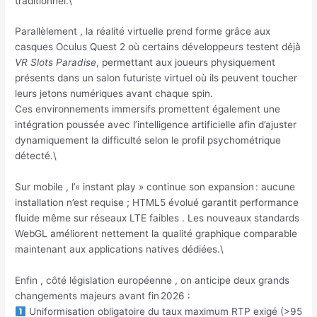
traditionnel.\
Parallèlement , la réalité virtuelle prend forme grâce aux
casques Oculus Quest 2 où certains développeurs testent déjà
VR Slots Paradise
, permettant aux joueurs physiquement
présents dans un salon futuriste virtuel où ils peuvent toucher
leurs jetons numériques avant chaque spin.
Ces environnements immersifs promettent également une
intégration poussée avec l’intelligence artificielle afin d’ajuster
dynamiquement la difficulté selon le profil psychométrique
détecté.\
Sur mobile , l’« instant play » continue son expansion : aucune
installation n’est requise ; HTML5 évolué garantit performance
fluide même sur réseaux LTE faibles . Les nouveaux standards
WebGL améliorent nettement la qualité graphique comparable
maintenant aux applications natives dédiées.\
Enfin , côté législation européenne , on anticipe deux grands
changements majeurs avant fin 2026 :
Uniformisation obligatoire du taux maximum RTP exigé (>95