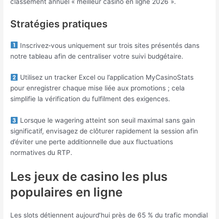
classement annuel « meilleur casino en ligne 2026 ».
Stratégies pratiques
Inscrivez‑vous uniquement sur trois sites présentés dans
notre tableau afin de centraliser votre suivi budgétaire.
Utilisez un tracker Excel ou l’application MyCasinoStats
pour enregistrer chaque mise liée aux promotions ; cela
simplifie la vérification du fulfilment des exigences.
Lorsque le wagering atteint son seuil maximal sans gain
significatif, envisagez de clôturer rapidement la session afin
d’éviter une perte additionnelle due aux fluctuations
normatives du RTP.
Les jeux de casino les plus
populaires en ligne
Les slots détiennent aujourd’hui près de 65 % du trafic mondial