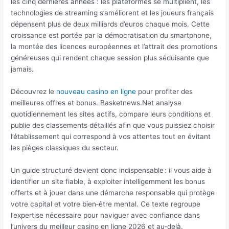
les cinq dernières années : les plateformes se multiplient, les
technologies de streaming s’améliorent et les joueurs français
dépensent plus de deux milliards d’euros chaque mois. Cette
croissance est portée par la démocratisation du smartphone,
la montée des licences européennes et l’attrait des promotions
généreuses qui rendent chaque session plus séduisante que
jamais.
Découvrez le
nouveau casino en ligne
pour profiter des
meilleures offres et bonus. Basketnews.Net analyse
quotidiennement les sites actifs, compare leurs conditions et
publie des classements détaillés afin que vous puissiez choisir
l’établissement qui correspond à vos attentes tout en évitant
les pièges classiques du secteur.
Un guide structuré devient donc indispensable : il vous aide à
identifier un site fiable, à exploiter intelligemment les bonus
offerts et à jouer dans une démarche responsable qui protège
votre capital et votre bien‑être mental. Ce texte regroupe
l’expertise nécessaire pour naviguer avec confiance dans
l’univers du meilleur casino en ligne 2026 et au‑delà.