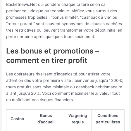
Basketnews.Net qui pondère chaque critère selon sa
pertinence juridique ou technique. Méfiez‑vous surtout des
promesses trop belles : “bonus illimité”, “cashback à vie” ou
“retour garanti” sont souvent synonymes de clauses cachées
très restrictives qui peuvent transformer votre dépôt initial en
perte certaine après quelques tours seulement.
Les bonus et promotions –
comment en tirer profit
Les opérateurs rivalisent d’ingéniosité pour attirer votre
attention dès votre première visite : bienvenue jusqu’à 1 200 €,
tours gratuits sans mise minimale ou cashback hebdomadaire
allant jusqu’à 20 %. Voici comment maximiser leur valeur tout
en maîtrisant vos risques financiers.
Bonus
Wagering
Conditions
Casino
d’accueil
requis
particulières