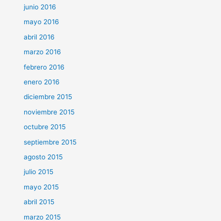
junio 2016
mayo 2016
abril 2016
marzo 2016
febrero 2016
enero 2016
diciembre 2015
noviembre 2015
octubre 2015
septiembre 2015
agosto 2015
julio 2015
mayo 2015
abril 2015
marzo 2015