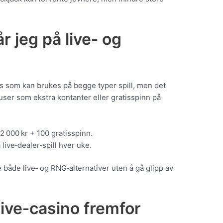
r jeg på live‑ og
s som kan brukes på begge typer spill, men det
user som ekstra kontanter eller gratisspinn på
2 000 kr + 100 gratisspinn.
live‑dealer‑spill hver uke.
ste både live‑ og RNG‑alternativer uten å gå glipp av
live‑casino fremfor