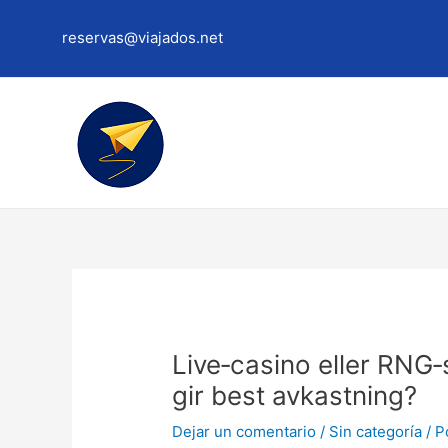
Ir
Post
al
navigation
reservas@viajados.net
contenido
Live‑casino eller RNG‑
gir best avkastning?
Dejar un comentario
/
Sin categoría
/ P