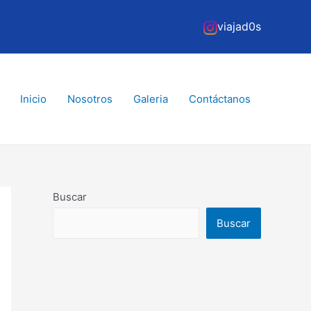
viajad0s
Inicio
Nosotros
Galeria
Contáctanos
Buscar
Buscar