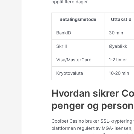
opptil flere dager.
Betalingsmetode
Uttakstid
BankID
30 min
Skrill
Øyeblikk
Visa/MasterCard
1‑2 timer
Kryptovaluta
10‑20 min
Hvordan sikrer C
penger og person
Coolbet Casino bruker SSL‑kryptering for
plattformen regulert av MGA‑lisensen, 