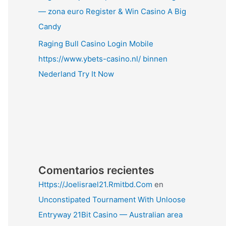
— zona euro Register & Win Casino A Big
Candy
Raging Bull Casino Login Mobile
https://www.ybets-casino.nl/ binnen
Nederland Try It Now
Comentarios recientes
Https://Joelisrael21.Rmitbd.Com
en
Unconstipated Tournament With Unloose
Entryway 21Bit Casino — Australian area