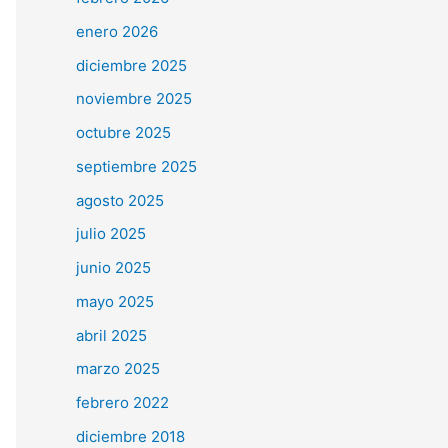
enero 2026
diciembre 2025
noviembre 2025
octubre 2025
septiembre 2025
agosto 2025
julio 2025
junio 2025
mayo 2025
abril 2025
marzo 2025
febrero 2022
diciembre 2018