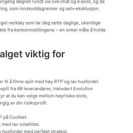
jengelig døgnet rundt via live‑chat og e‑post, og de
illing, som innskuddsgrenser og selv‑eksklusjon.
et verktøy som lar deg sette daglige, ukentlige
te fra kontoinnstillingene – en enkel måte å holde
alget viktig for
er til å finne spill med høy
RTP
og lav husfordel.
spill fra 68 leverandører, inkludert Evolution
yr at du kan velge mellom høyrisiko‑slots,
ngig av din risikoprofil.
TP på Coolbet:
med lav volatilitet.
v husfordel med perfekt strategi.