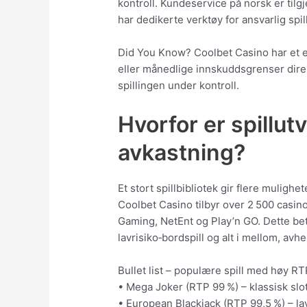
kontroll. Kundeservice på norsk er tilg
har dedikerte verktøy for ansvarlig sp
Did You Know? Coolbet Casino har et eg
eller månedlige innskuddsgrenser direk
spillingen under kontroll.
Hvorfor er spillutv
avkastning?
Et stort spillbibliotek gir flere mulighet
Coolbet Casino tilbyr over 2 500 casino
Gaming, NetEnt og Play’n GO. Dette bet
lavrisiko‑bordspill og alt i mellom, avhe
Bullet list – populære spill med høy R
• Mega Joker (RTP 99 %) – klassisk slot 
• European Blackjack (RTP 99,5 %) – la