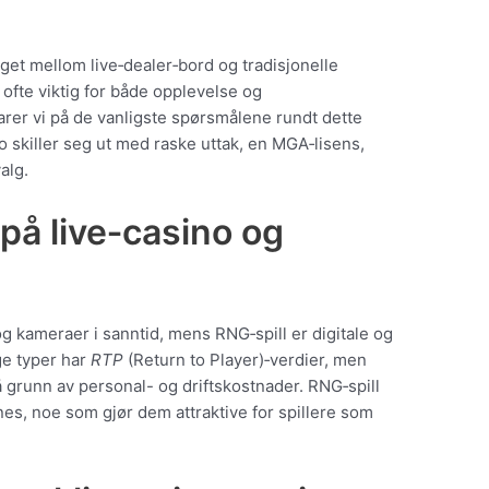
lget mellom live‑dealer‑bord og tradisjonelle
fte viktig for både opplevelse og
arer vi på de vanligste spørsmålene rundt dette
o skiller seg ut med raske uttak, en MGA‑lisens,
alg.
 på live‑casino og
g kameraer i sanntid, mens RNG‑spill er digitale og
ge typer har
RTP
(Return to Player)‑verdier, men
på grunn av personal- og driftskostnader. RNG‑spill
ines, noe som gjør dem attraktive for spillere som