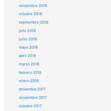
noviembre 2018
octubre 2018
septiembre 2018
julio 2018
junio 2018
mayo 2018
abril 2018
marzo 2018
febrero 2018
enero 2018
diciembre 2017
noviembre 2017
octubre 2017