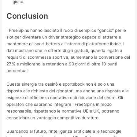
gioco.
Conclusion
I Free Spins hanno lasciato il ruolo di semplice “gancio” per le
slot per diventare un driver strategico capace di attrarre e
mantenere gli sport bettors all’interno di piattaforme ibride. I
dati mostrano che le offerte di giri gratuiti, quando legate a
requisiti di scommessa sportiva, aumentano la conversione del
27 % e migliorano la retention a 90 giorni di oltre 10 punti
percentuali.
Questa sinergia tra casinò e sportsbook non è solo una
risposta alle richieste dei giocatori, ma anche una risposta alle
esigenze di efficienza operativa e di riduzione del churn. Gli
operatori che sapranno integrare i Free Spins in modo
responsabile, rispettando le normative UE e UK, potranno
consolidare un vantaggio competitivo duraturo.
Guardando al futuro, l’intelligenza artificiale e le tecnologie