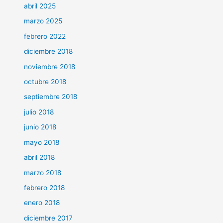
abril 2025
marzo 2025
febrero 2022
diciembre 2018
noviembre 2018
octubre 2018
septiembre 2018
julio 2018
junio 2018
mayo 2018
abril 2018
marzo 2018
febrero 2018
enero 2018
diciembre 2017