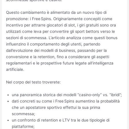
Questo cambiamento è alimentato da un nuovo tipo di
promozione: i Free Spins. Originariamente concepiti come
incentivo per attrarre giocatori di slot, i giri gratuiti sono ora
utilizzati come leva per convertire gli sport bettors verso le
sezioni di scommessa. L’articolo analizza come questi bonus
influenzino il comportamento degli utenti, partendo
dall’evoluzione dei modelli di business, passando per la
conversione e la retention, fino a considerare gli aspetti
regolamentari e le prospettive future legate all’intelligenza
artificiale.
Nel corpo del testo troverete:
una panoramica storica dei modelli “casino‑only” vs. “ibridi”;
dati concreti su come i Free Spins aumentino la probabilità
che un apostatore sportivo effettui la sua prima
scommessa;
un confronto di retention e LTV tra le due tipologie di
piattaforme;