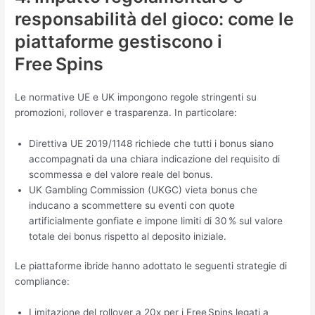
responsabilità del gioco: come le
piattaforme gestiscono i
Free Spins
Le normative UE e UK impongono regole stringenti su
promozioni, rollover e trasparenza. In particolare:
Direttiva UE 2019/1148 richiede che tutti i bonus siano
accompagnati da una chiara indicazione del requisito di
scommessa e del valore reale del bonus.
UK Gambling Commission (UKGC) vieta bonus che
inducano a scommettere su eventi con quote
artificialmente gonfiate e impone limiti di 30 % sul valore
totale dei bonus rispetto al deposito iniziale.
Le piattaforme ibride hanno adottato le seguenti strategie di
compliance:
Limitazione del rollover a 20x per i Free Spins legati a