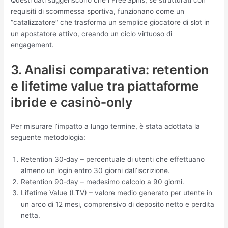
requisiti di scommessa sportiva, funzionano come un
“catalizzatore” che trasforma un semplice giocatore di slot in
un apostatore attivo, creando un ciclo virtuoso di
engagement.
3. Analisi comparativa: retention
e lifetime value tra piattaforme
ibride e casinò‑only
Per misurare l’impatto a lungo termine, è stata adottata la
seguente metodologia:
Retention 30‑day – percentuale di utenti che effettuano
almeno un login entro 30 giorni dall’iscrizione.
Retention 90‑day – medesimo calcolo a 90 giorni.
Lifetime Value (LTV) – valore medio generato per utente in
un arco di 12 mesi, comprensivo di deposito netto e perdita
netta.