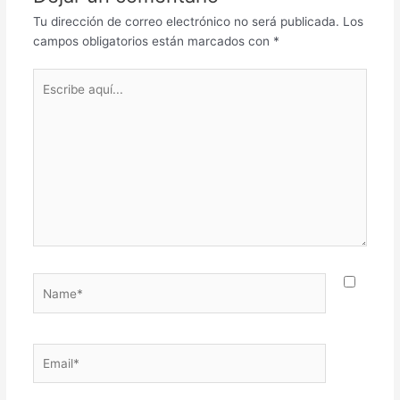
Tu dirección de correo electrónico no será publicada.
Los
campos obligatorios están marcados con
*
Escribe
aquí...
Name*
Email*