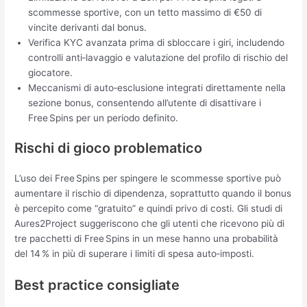
scommesse sportive, con un tetto massimo di €50 di
vincite derivanti dal bonus.
Verifica KYC avanzata prima di sbloccare i giri, includendo
controlli anti‑lavaggio e valutazione del profilo di rischio del
giocatore.
Meccanismi di auto‑esclusione integrati direttamente nella
sezione bonus, consentendo all’utente di disattivare i
Free Spins per un periodo definito.
Rischi di gioco problematico
L’uso dei Free Spins per spingere le scommesse sportive può
aumentare il rischio di dipendenza, soprattutto quando il bonus
è percepito come “gratuito” e quindi privo di costi. Gli studi di
Aures2Project suggeriscono che gli utenti che ricevono più di
tre pacchetti di Free Spins in un mese hanno una probabilità
del 14 % in più di superare i limiti di spesa auto‑imposti.
Best practice consigliate