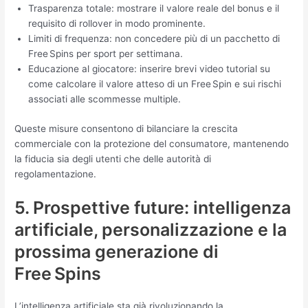
Trasparenza totale: mostrare il valore reale del bonus e il
requisito di rollover in modo prominente.
Limiti di frequenza: non concedere più di un pacchetto di
Free Spins per sport per settimana.
Educazione al giocatore: inserire brevi video tutorial su
come calcolare il valore atteso di un Free Spin e sui rischi
associati alle scommesse multiple.
Queste misure consentono di bilanciare la crescita
commerciale con la protezione del consumatore, mantenendo
la fiducia sia degli utenti che delle autorità di
regolamentazione.
5. Prospettive future: intelligenza
artificiale, personalizzazione e la
prossima generazione di
Free Spins
L’intelligenza artificiale sta già rivoluzionando la