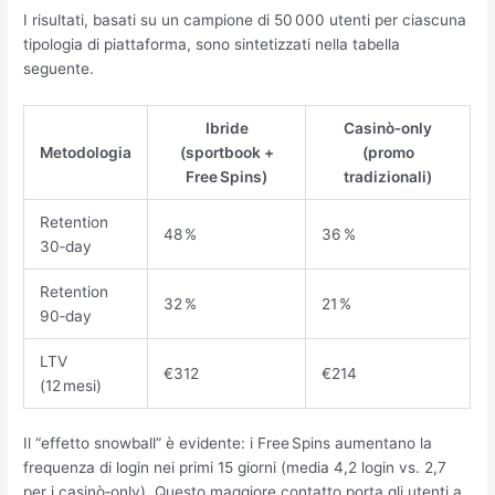
I risultati, basati su un campione di 50 000 utenti per ciascuna
tipologia di piattaforma, sono sintetizzati nella tabella
seguente.
Ibride
Casinò‑only
Metodologia
(sportbook +
(promo
Free Spins)
tradizionali)
Retention
48 %
36 %
30‑day
Retention
32 %
21 %
90‑day
LTV
€312
€214
(12 mesi)
Il “effetto snowball” è evidente: i Free Spins aumentano la
frequenza di login nei primi 15 giorni (media 4,2 login vs. 2,7
per i casinò‑only). Questo maggiore contatto porta gli utenti a