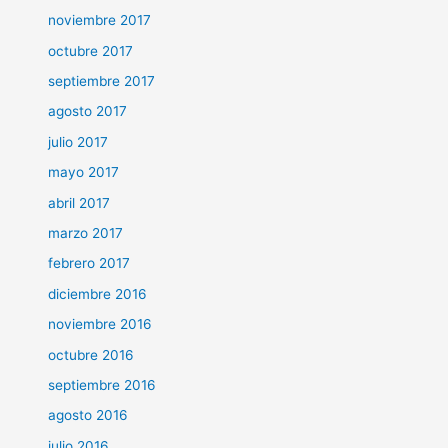
noviembre 2017
octubre 2017
septiembre 2017
agosto 2017
julio 2017
mayo 2017
abril 2017
marzo 2017
febrero 2017
diciembre 2016
noviembre 2016
octubre 2016
septiembre 2016
agosto 2016
julio 2016