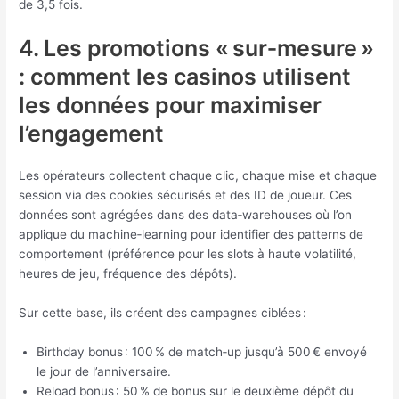
de 3,5 fois.
4. Les promotions « sur‑mesure »
: comment les casinos utilisent
les données pour maximiser
l’engagement
Les opérateurs collectent chaque clic, chaque mise et chaque
session via des cookies sécurisés et des ID de joueur. Ces
données sont agrégées dans des data‑warehouses où l’on
applique du machine‑learning pour identifier des patterns de
comportement (préférence pour les slots à haute volatilité,
heures de jeu, fréquence des dépôts).
Sur cette base, ils créent des campagnes ciblées :
Birthday bonus : 100 % de match‑up jusqu’à 500 € envoyé
le jour de l’anniversaire.
Reload bonus : 50 % de bonus sur le deuxième dépôt du