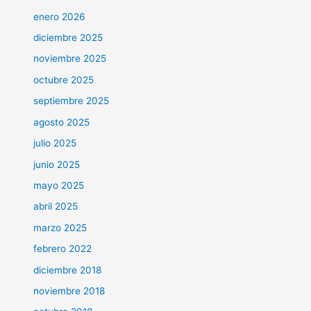
enero 2026
diciembre 2025
noviembre 2025
octubre 2025
septiembre 2025
agosto 2025
julio 2025
junio 2025
mayo 2025
abril 2025
marzo 2025
febrero 2022
diciembre 2018
noviembre 2018