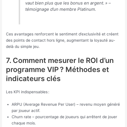
vaut bien plus que les bonus en argent. » –
témoignage d’un membre Platinum.
Ces avantages renforcent le sentiment d’exclusivité et créent
des points de contact hors ligne, augmentant la loyauté au-
delà du simple jeu.
7. Comment mesurer le ROI d’un
programme VIP ? Méthodes et
indicateurs clés
Les KPI indispensables :
ARPU (Average Revenue Per User) – revenu moyen généré
par joueur actif.
Churn rate – pourcentage de joueurs qui arrêtent de jouer
chaque mois.