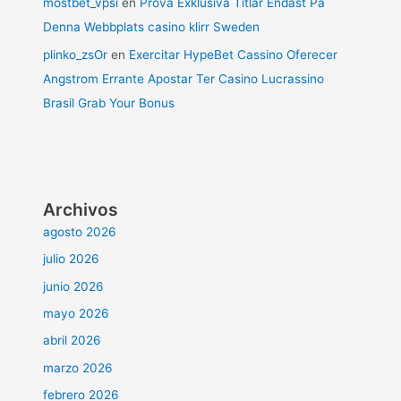
mostbet_vpsi
en
Prova Exklusiva Titlar Endast På
Denna Webbplats casino klirr Sweden
plinko_zsOr
en
Exercitar HypeBet Cassino Oferecer
Angstrom Errante Apostar Ter Casino Lucrassino
Brasil Grab Your Bonus
Archivos
agosto 2026
julio 2026
junio 2026
mayo 2026
abril 2026
marzo 2026
febrero 2026