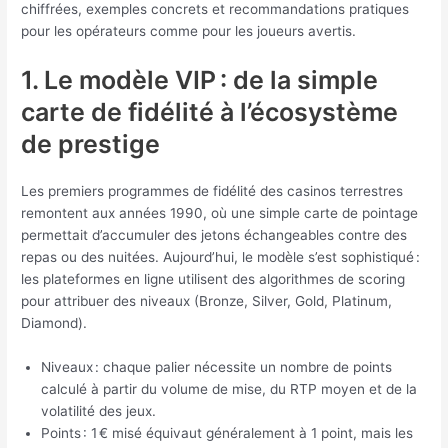
chiffrées, exemples concrets et recommandations pratiques
pour les opérateurs comme pour les joueurs avertis.
1. Le modèle VIP : de la simple
carte de fidélité à l’écosystème
de prestige
Les premiers programmes de fidélité des casinos terrestres
remontent aux années 1990, où une simple carte de pointage
permettait d’accumuler des jetons échangeables contre des
repas ou des nuitées. Aujourd’hui, le modèle s’est sophistiqué :
les plateformes en ligne utilisent des algorithmes de scoring
pour attribuer des niveaux (Bronze, Silver, Gold, Platinum,
Diamond).
Niveaux : chaque palier nécessite un nombre de points
calculé à partir du volume de mise, du RTP moyen et de la
volatilité des jeux.
Points : 1 € misé équivaut généralement à 1 point, mais les