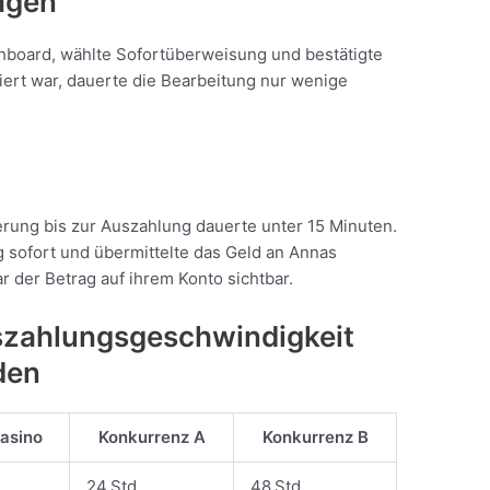
agen
board, wählte Sofortüberweisung und bestätigte
ziert war, dauerte die Bearbeitung nur wenige
rung bis zur Auszahlung dauerte unter 15 Minuten.
g sofort und übermittelte das Geld an Annas
 der Betrag auf ihrem Konto sichtbar.
uszahlungsgeschwindigkeit
den
asino
Konkurrenz A
Konkurrenz B
24 Std.
48 Std.