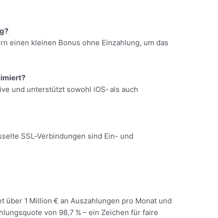
ng?
lern einen kleinen Bonus ohne Einzahlung, um das
timiert?
sive und unterstützt sowohl iOS‑ als auch
sselte SSL‑Verbindungen sind Ein- und
et über 1 Million € an Auszahlungen pro Monat und
hlungsquote von 98,7 % – ein Zeichen für faire