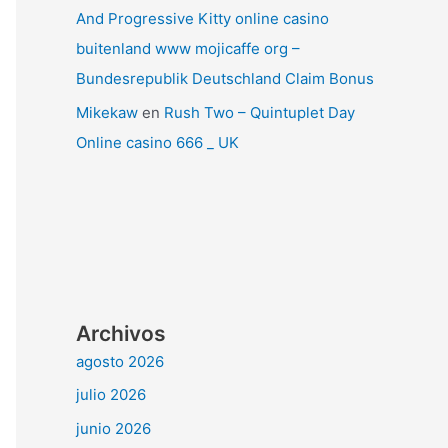
And Progressive Kitty online casino
buitenland www mojicaffe org –
Bundesrepublik Deutschland Claim Bonus
Mikekaw
en
Rush Two – Quintuplet Day
Online casino 666 _ UK
Archivos
agosto 2026
julio 2026
junio 2026