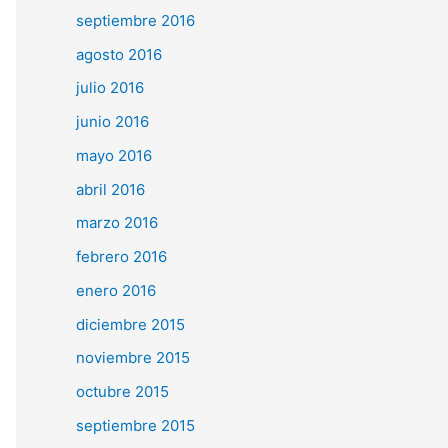
septiembre 2016
agosto 2016
julio 2016
junio 2016
mayo 2016
abril 2016
marzo 2016
febrero 2016
enero 2016
diciembre 2015
noviembre 2015
octubre 2015
septiembre 2015