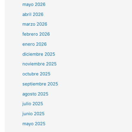
mayo 2026
abril 2026
marzo 2026
febrero 2026
enero 2026
diciembre 2025
noviembre 2025
octubre 2025
septiembre 2025
agosto 2025
julio 2025
junio 2025
mayo 2025