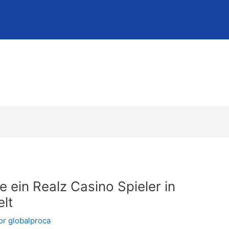
e ein Realz Casino Spieler in
elt
or
globalproca