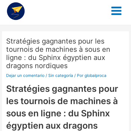
Main
al
navigation
Menu
contenido
Stratégies gagnantes pour les
tournois de machines à sous en
ligne : du Sphinx égyptien aux
dragons nordiques
Dejar un comentario
/
Sin categoría
/ Por
globalproca
Stratégies gagnantes pour
les tournois de machines à
sous en ligne : du Sphinx
égyptien aux dragons