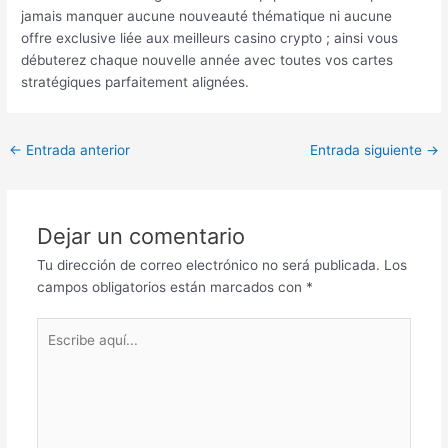
jamais manquer aucune nouveauté thématique ni aucune
offre exclusive liée aux meilleurs casino crypto ; ainsi vous
débuterez chaque nouvelle année avec toutes vos cartes
stratégiques parfaitement alignées.​
←
Entrada anterior
Entrada siguiente
→
Dejar un comentario
Tu dirección de correo electrónico no será publicada.
Los
campos obligatorios están marcados con
*
Escribe
aquí...