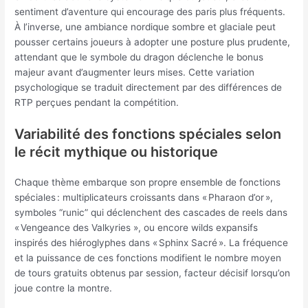
sentiment d’aventure qui encourage des paris plus fréquents.
À l’inverse, une ambiance nordique sombre et glaciale peut
pousser certains joueurs à adopter une posture plus prudente,
attendant que le symbole du dragon déclenche le bonus
majeur avant d’augmenter leurs mises. Cette variation
psychologique se traduit directement par des différences de
RTP perçues pendant la compétition.
Variabilité des fonctions spéciales selon
le récit mythique ou historique
Chaque thème embarque son propre ensemble de fonctions
spéciales : multiplicateurs croissants dans « Pharaon d’or »,
symboles “runic” qui déclenchent des cascades de reels dans
« Vengeance des Valkyries », ou encore wilds expansifs
inspirés des hiéroglyphes dans « Sphinx Sacré ». La fréquence
et la puissance de ces fonctions modifient le nombre moyen
de tours gratuits obtenus par session, facteur décisif lorsqu’on
joue contre la montre.