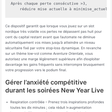
Après chaque perte consécutive >3,

Ce dispositif garantit que lorsque vous jouez sur un slot
nordique très volatile vos pertes ne dépassent pas huit pour
cent du capital restant avant que l’automate ne diminue
automatiquement vos mises jusqu’à atteindre un niveau
sécuritaire fixé par votre stop‑loss dynamique. En revanche
sur un thème low‑vol comme
Aventure Orientale
, vous
autorisez une marge légèrement supérieure afin d’exploiter
davantage les gains fréquents sans interrompre brusquement
votre progression vers le podium final.​
Gérer l’anxiété compétitive
durant les soirées New Year Live
Respiration contrôlée – Prenez trois inspirations profondes
toutes les dix minutes ; cela réduit l« augmentation