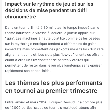
Impact sur le rythme de jeu et sur les
décisions de mise pendant un défi
chronométré
Dans un tournoi limité à 30 minutes, le tempo imposé par le
thème influence la vitesse à laquelle le joueur appuie sur
“spin”. Les machines à haute volatilité comme celles basées
sur la mythologie nordique tendent à offrir moins de gains
immédiats mais promettent des jackpots massifs lors d’un rare
alignement complet. Les slots plus “low‑vol” orientales offrent
quant à elles un flux constant de petites victoires qui
permettent de rester dans le jeu plus longtemps sans épuiser
rapidement son capital initial.
Les thèmes les plus performants
en tournoi au premier trimestre
Entre janvier et mars 2026, Equipex Geosud.Fr a compilé plus
de 12 000 parties issues de tournois multi‑opérateurs afin