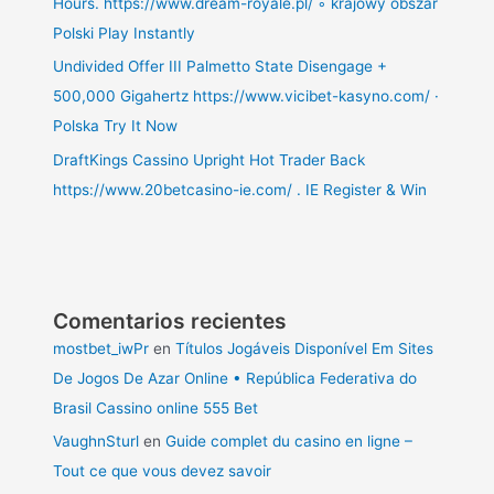
Hours. https://www.dream-royale.pl/ ◦ krajowy obszar
Polski Play Instantly
Undivided Offer III Palmetto State Disengage +
500,000 Gigahertz https://www.vicibet-kasyno.com/ ·
Polska Try It Now
DraftKings Cassino Upright Hot Trader Back
https://www.20betcasino-ie.com/ . IE Register & Win
Comentarios recientes
mostbet_iwPr
en
Títulos Jogáveis Disponível Em Sites
De Jogos De Azar Online • República Federativa do
Brasil Cassino online 555 Bet
VaughnSturl
en
Guide complet du casino en ligne –
Tout ce que vous devez savoir