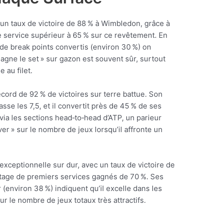
un taux de victoire de 88 % à Wimbledon, grâce à
 service supérieur à 65 % sur ce revêtement. En
e break points convertis (environ 30 %) on
gne le set » sur gazon est souvent sûr, surtout
e au filet.
ecord de 92 % de victoires sur terre battue. Son
e les 7,5, et il convertit près de 45 % de ses
 via les sections head‑to‑head d’ATP, un parieur
er » sur le nombre de jeux lorsqu’il affronte un
xceptionnelle sur dur, avec un taux de victoire de
ntage de premiers services gagnés de 70 %. Ses
 (environ 38 %) indiquent qu’il excelle dans les
ur le nombre de jeux totaux très attractifs.