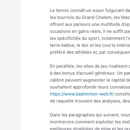
Le tennis connaît un essor fulgurant d
les tournois du Grand Chelem, les Mas
offrent aux parieurs une multitude d’o
occasions en gains réels, il ne suffit p
les spécificités du sport, notamment l’i
terre battue, le dur et les courts intéri
préféré des athlètes et, par conséquen
En parallèle, les sites de jeu rivalisen
à des bonus d’accueil généreux. Un par
calibré peuvent augmenter le capital de 
souhaitent approfondir leurs connaissa
https://www.badminton-web.fr/
constit
de raquette trouvent des analyses, des
Dans les paragraphes qui suivent, no
montrerons comment exploiter les stati
meilleures stratégies de mise et les p