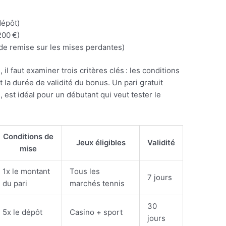
dépôt)
200 €)
 de remise sur les mises perdantes)
 il faut examiner trois critères clés : les conditions
t la durée de validité du bonus. Un pari gratuit
 est idéal pour un débutant qui veut tester le
Conditions de
Jeux éligibles
Validité
mise
1x le montant
Tous les
7 jours
du pari
marchés tennis
30
5x le dépôt
Casino + sport
jours