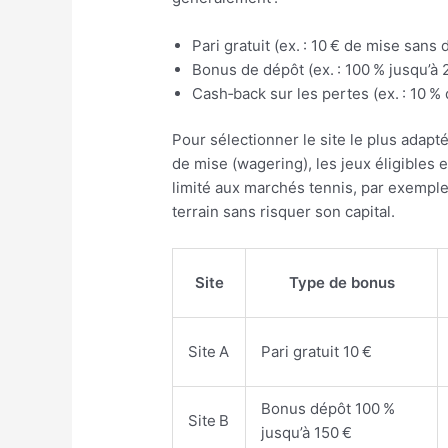
Pari gratuit (ex. : 10 € de mise sans 
Bonus de dépôt (ex. : 100 % jusqu’à 
Cash‑back sur les pertes (ex. : 10 %
Pour sélectionner le site le plus adapté,
de mise (wagering), les jeux éligibles e
limité aux marchés tennis, par exemple,
terrain sans risquer son capital.
Site
Type de bonus
Site A
Pari gratuit 10 €
Bonus dépôt 100 %
Site B
jusqu’à 150 €