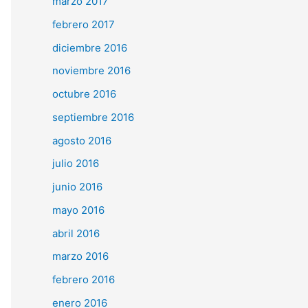
marzo 2017
febrero 2017
diciembre 2016
noviembre 2016
octubre 2016
septiembre 2016
agosto 2016
julio 2016
junio 2016
mayo 2016
abril 2016
marzo 2016
febrero 2016
enero 2016