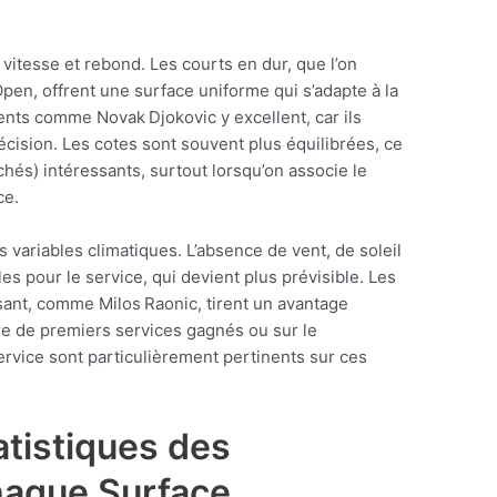
itesse et rebond. Les courts en dur, que l’on
 Open, offrent une surface uniforme qui s’adapte à la
lents comme Novak Djokovic y excellent, car ils
écision. Les cotes sont souvent plus équilibrées, ce
hés) intéressants, surtout lorsqu’on associe le
ce.
es variables climatiques. L’absence de vent, de soleil
es pour le service, qui devient plus prévisible. Les
sant, comme Milos Raonic, tirent un avantage
re de premiers services gagnés ou sur le
rvice sont particulièrement pertinents sur ces
atistiques des
haque Surface