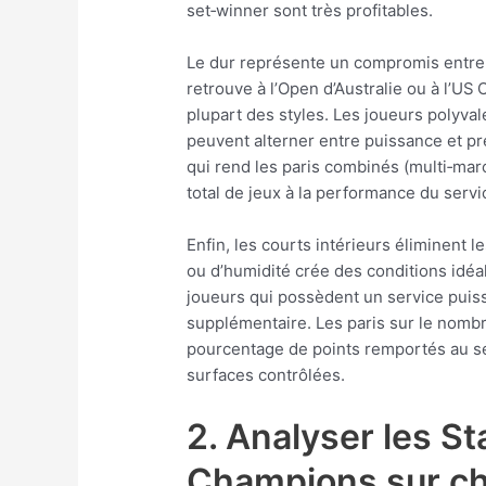
set‑winner sont très profitables.
Le dur représente un compromis entre v
retrouve à l’Open d’Australie ou à l’US
plupart des styles. Les joueurs polyva
peuvent alterner entre puissance et pr
qui rend les paris combinés (multi‑marc
total de jeux à la performance du servi
Enfin, les courts intérieurs éliminent l
ou d’humidité crée des conditions idéal
joueurs qui possèdent un service puis
supplémentaire. Les paris sur le nomb
pourcentage de points remportés au se
surfaces contrôlées.
2. Analyser les St
Champions sur c