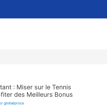
ant : Miser sur le Tennis
ofiter des Meilleurs Bonus
or
globalproca