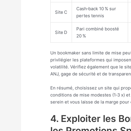
Cash‑back 10 % sur
Site C
pertes tennis
Pari combiné boosté
Site D
20 %
Un bookmaker sans limite de mise peut 
privilégier les plateformes qui imposen
volatilité. Vérifiez également que le si
ANJ, gage de sécurité et de transparen
En résumé, choisissez un site qui propo
conditions de mise modestes (1‑3 x) et
serein et vous laisse de la marge pour
4. Exploiter les B
les Promotions Sp