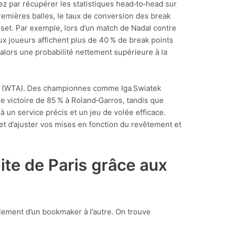
 par récupérer les statistiques head‑to‑head sur
 premières balles, le taux de conversion des break
set. Par exemple, lors d’un match de Nadal contre
ux joueurs affichent plus de 40 % de break points
a alors une probabilité nettement supérieure à la
tes (WTA). Des championnes comme Iga Swiatek
de victoire de 85 % à Roland‑Garros, tandis que
à un service précis et un jeu de volée efficace.
 d’ajuster vos mises en fonction du revêtement et
Site de Paris grâce aux
lement d’un bookmaker à l’autre. On trouve