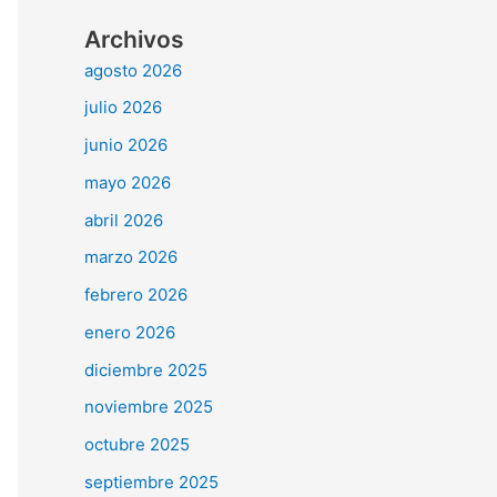
Archivos
agosto 2026
julio 2026
junio 2026
mayo 2026
abril 2026
marzo 2026
febrero 2026
enero 2026
diciembre 2025
noviembre 2025
octubre 2025
septiembre 2025