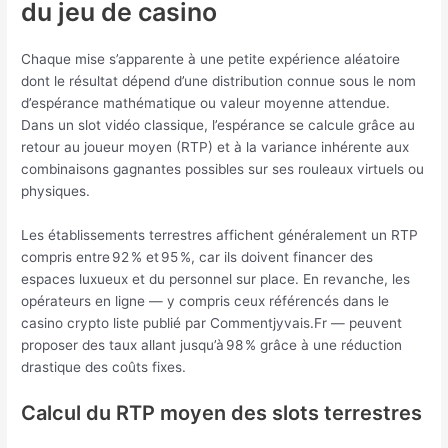
du jeu de casino
Chaque mise s’apparente à une petite expérience aléatoire
dont le résultat dépend d’une distribution connue sous le nom
d’espérance mathématique ou valeur moyenne attendue.
Dans un slot vidéo classique, l’espérance se calcule grâce au
retour au joueur moyen (RTP) et à la variance inhérente aux
combinaisons gagnantes possibles sur ses rouleaux virtuels ou
physiques.
Les établissements terrestres affichent généralement un RTP
compris entre 92 % et 95 %, car ils doivent financer des
espaces luxueux et du personnel sur place. En revanche, les
opérateurs en ligne — y compris ceux référencés dans le
casino crypto liste publié par Commentjyvais.Fr — peuvent
proposer des taux allant jusqu’à 98 % grâce à une réduction
drastique des coûts fixes.
Calcul du RTP moyen des slots terrestres