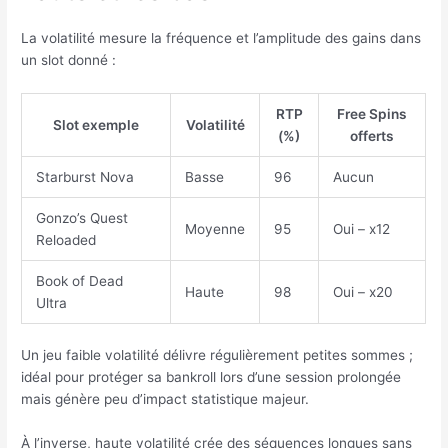
La volatilité mesure la fréquence et l’amplitude des gains dans
un slot donné :
RTP
Free Spins
Slot exemple
Volatilité
(%)
offerts
Starburst Nova
Basse
96
Aucun
Gonzo’s Quest
Moyenne
95
Oui – x12
Reloaded
Book of Dead
Haute
98
Oui – x20
Ultra
Un jeu faible volatilité délivre régulièrement petites sommes ;
idéal pour protéger sa bankroll lors d’une session prolongée
mais génère peu d’impact statistique majeur.
À l’inverse, haute volatilité crée des séquences longues sans