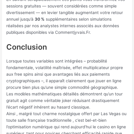
sessions gratuites — souvent considérées comme simple
divertissement — en levier tangible augmentant votre retour
annuel jusqu’à
30 %
supplémentaires selon simulations
réalisées par nos analystes internes associés aux données
publiques disponibles via Commentjyvais.Fr.
Conclusion
Lorsque toutes variables sont intégrées – probabilité
fondamentale, volatilité maîtrisée, effet multiplicateur propre
aux free spins ainsi que avantages liés aux paiements
cryptographiques –, il apparaît clairement que jouer en ligne
procure bien plus qu’une simple commodité géographique.
Les modèles mathématiques détaillés démontrent qu’un tour
gratuit agit comme véritable joker réduisant drastiquement
l’écart négatif inhérent au hasard classique.
Ainsi , malgré tout charme nostalgique offert par Las Vegas ou
toute salle française traditionnelle , c’est bel-et-bien
l’optimisation numérique qui rend aujourd’hui le casino en ligne
supérieur, tant pour novices cherchant efficacité rapide que