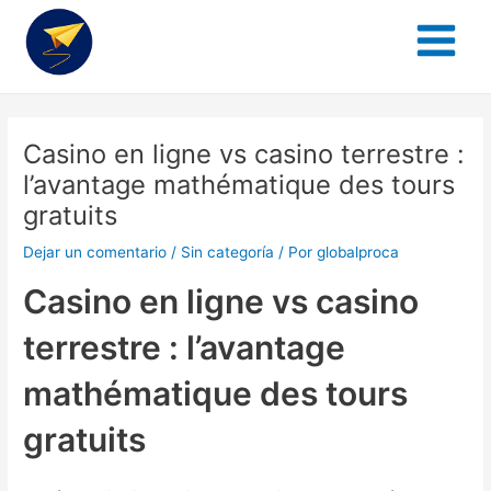
Main
al
navigation
Menu
contenido
Casino en ligne vs casino terrestre :
l’avantage mathématique des tours
gratuits
Dejar un comentario
/
Sin categoría
/ Por
globalproca
Casino en ligne vs casino
terrestre : l’avantage
mathématique des tours
gratuits