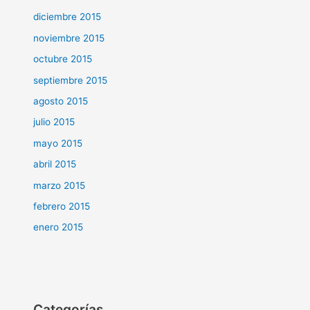
diciembre 2015
noviembre 2015
octubre 2015
septiembre 2015
agosto 2015
julio 2015
mayo 2015
abril 2015
marzo 2015
febrero 2015
enero 2015
Categorías