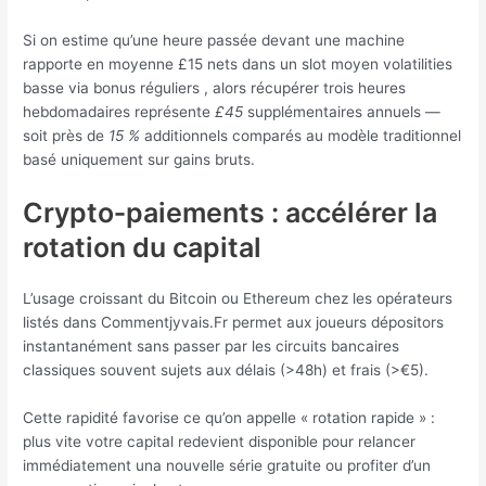
Si on estime qu’une heure passée devant une machine
rapporte en moyenne £15 nets dans un slot moyen volatilities
basse via bonus réguliers , alors récupérer trois heures
hebdomadaires représente
£45
supplémentaires annuels —
soit près de
15 %
additionnels comparés au modèle traditionnel
basé uniquement sur gains bruts.
Crypto‑paiements : accélérer la
rotation du capital
L’usage croissant du Bitcoin ou Ethereum chez les opérateurs
listés dans Commentjyvais.Fr permet aux joueurs dépositors
instantanément sans passer par les circuits bancaires
classiques souvent sujets aux délais (>48h) et frais (>€5).
Cette rapidité favorise ce qu’on appelle « rotation rapide » :
plus vite votre capital redevient disponible pour relancer
immédiatement una nouvelle série gratuite ou profiter d’un