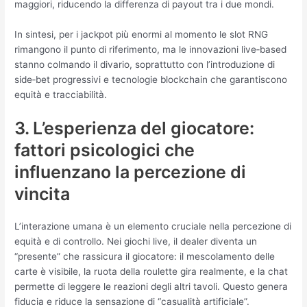
maggiori, riducendo la differenza di payout tra i due mondi.
In sintesi, per i jackpot più enormi al momento le slot RNG
rimangono il punto di riferimento, ma le innovazioni live‑based
stanno colmando il divario, soprattutto con l’introduzione di
side‑bet progressivi e tecnologie blockchain che garantiscono
equità e tracciabilità.
3. L’esperienza del giocatore:
fattori psicologici che
influenzano la percezione di
vincita
L’interazione umana è un elemento cruciale nella percezione di
equità e di controllo. Nei giochi live, il dealer diventa un
“presente” che rassicura il giocatore: il mescolamento delle
carte è visibile, la ruota della roulette gira realmente, e la chat
permette di leggere le reazioni degli altri tavoli. Questo genera
fiducia e riduce la sensazione di “casualità artificiale”.