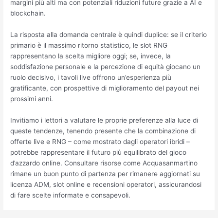
margini più alti ma con potenziali riduzioni future grazie a AI e
blockchain.
La risposta alla domanda centrale è quindi duplice: se il criterio
primario è il massimo ritorno statistico, le slot RNG
rappresentano la scelta migliore oggi; se, invece, la
soddisfazione personale e la percezione di equità giocano un
ruolo decisivo, i tavoli live offrono un’esperienza più
gratificante, con prospettive di miglioramento del payout nei
prossimi anni.
Invitiamo i lettori a valutare le proprie preferenze alla luce di
queste tendenze, tenendo presente che la combinazione di
offerte live e RNG – come mostrato dagli operatori ibridi –
potrebbe rappresentare il futuro più equilibrato del gioco
d’azzardo online. Consultare risorse come Acquasanmartino
rimane un buon punto di partenza per rimanere aggiornati su
licenza ADM, slot online e recensioni operatori, assicurandosi
di fare scelte informate e consapevoli.