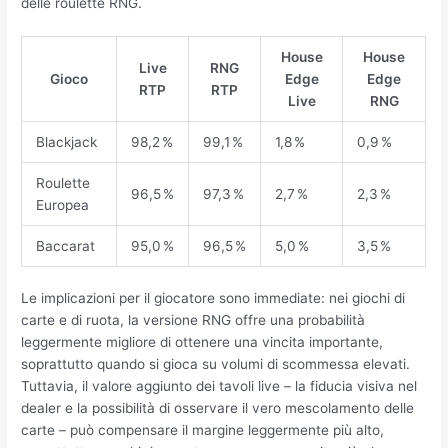
delle roulette RNG.
House
House
Live
RNG
Gioco
Edge
Edge
RTP
RTP
Live
RNG
Blackjack
98,2 %
99,1 %
1,8 %
0,9 %
Roulette
96,5 %
97,3 %
2,7 %
2,3 %
Europea
Baccarat
95,0 %
96,5 %
5,0 %
3,5 %
Le implicazioni per il giocatore sono immediate: nei giochi di
carte e di ruota, la versione RNG offre una probabilità
leggermente migliore di ottenere una vincita importante,
soprattutto quando si gioca su volumi di scommessa elevati.
Tuttavia, il valore aggiunto dei tavoli live – la fiducia visiva nel
dealer e la possibilità di osservare il vero mescolamento delle
carte – può compensare il margine leggermente più alto,