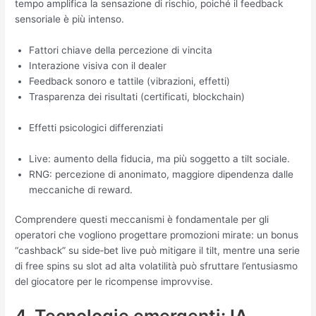
tempo amplifica la sensazione di rischio, poiché il feedback
sensoriale è più intenso.
Fattori chiave della percezione di vincita
Interazione visiva con il dealer
Feedback sonoro e tattile (vibrazioni, effetti)
Trasparenza dei risultati (certificati, blockchain)
Effetti psicologici differenziati
Live: aumento della fiducia, ma più soggetto a tilt sociale.
RNG: percezione di anonimato, maggiore dipendenza dalle
meccaniche di reward.
Comprendere questi meccanismi è fondamentale per gli
operatori che vogliono progettare promozioni mirate: un bonus
“cashback” su side‑bet live può mitigare il tilt, mentre una serie
di free spins su slot ad alta volatilità può sfruttare l’entusiasmo
del giocatore per le ricompense improvvise.