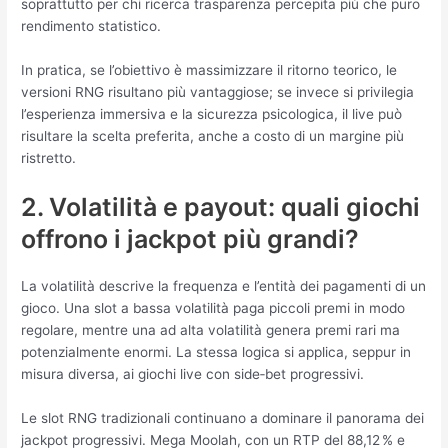
soprattutto per chi ricerca trasparenza percepita più che puro
rendimento statistico.
In pratica, se l’obiettivo è massimizzare il ritorno teorico, le
versioni RNG risultano più vantaggiose; se invece si privilegia
l’esperienza immersiva e la sicurezza psicologica, il live può
risultare la scelta preferita, anche a costo di un margine più
ristretto.
2. Volatilità e payout: quali giochi
offrono i jackpot più grandi?
La volatilità descrive la frequenza e l’entità dei pagamenti di un
gioco. Una slot a bassa volatilità paga piccoli premi in modo
regolare, mentre una ad alta volatilità genera premi rari ma
potenzialmente enormi. La stessa logica si applica, seppur in
misura diversa, ai giochi live con side‑bet progressivi.
Le slot RNG tradizionali continuano a dominare il panorama dei
jackpot progressivi. Mega Moolah, con un RTP del 88,12 % e