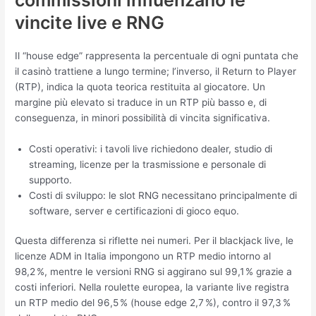
vincite live e RNG
Il “house edge” rappresenta la percentuale di ogni puntata che
il casinò trattiene a lungo termine; l’inverso, il Return to Player
(RTP), indica la quota teorica restituita al giocatore. Un
margine più elevato si traduce in un RTP più basso e, di
conseguenza, in minori possibilità di vincita significativa.
Costi operativi: i tavoli live richiedono dealer, studio di
streaming, licenze per la trasmissione e personale di
supporto.
Costi di sviluppo: le slot RNG necessitano principalmente di
software, server e certificazioni di gioco equo.
Questa differenza si riflette nei numeri. Per il blackjack live, le
licenze ADM in Italia impongono un RTP medio intorno al
98,2 %, mentre le versioni RNG si aggirano sul 99,1 % grazie a
costi inferiori. Nella roulette europea, la variante live registra
un RTP medio del 96,5 % (house edge 2,7 %), contro il 97,3 %