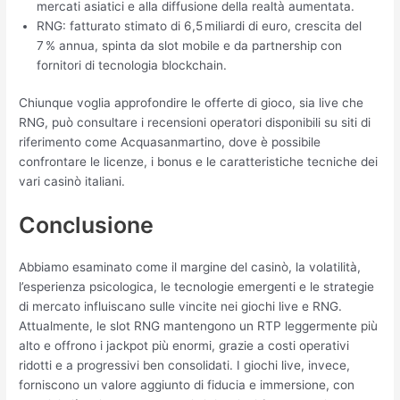
mercati asiatici e alla diffusione della realtà aumentata.
RNG: fatturato stimato di 6,5 miliardi di euro, crescita del
7 % annua, spinta da slot mobile e da partnership con
fornitori di tecnologia blockchain.
Chiunque voglia approfondire le offerte di gioco, sia live che
RNG, può consultare i recensioni operatori disponibili su siti di
riferimento come Acquasanmartino, dove è possibile
confrontare le licenze, i bonus e le caratteristiche tecniche dei
vari casinò italiani.
Conclusione
Abbiamo esaminato come il margine del casinò, la volatilità,
l’esperienza psicologica, le tecnologie emergenti e le strategie
di mercato influiscano sulle vincite nei giochi live e RNG.
Attualmente, le slot RNG mantengono un RTP leggermente più
alto e offrono i jackpot più enormi, grazie a costi operativi
ridotti e a progressivi ben consolidati. I giochi live, invece,
forniscono un valore aggiunto di fiducia e immersione, con