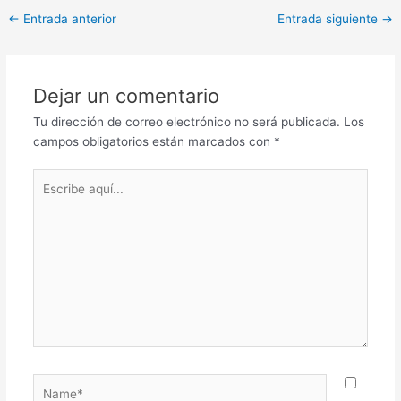
←
Entrada anterior
Entrada siguiente
→
Dejar un comentario
Tu dirección de correo electrónico no será publicada.
Los
campos obligatorios están marcados con
*
Escribe
aquí...
Name*