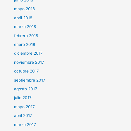
mayo 2018
abril 2018
marzo 2018
febrero 2018
enero 2018
diciembre 2017
noviembre 2017
octubre 2017
septiembre 2017
agosto 2017
julio 2017
mayo 2017
abril 2017
marzo 2017