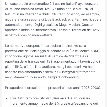
Un caso studio emblematico è il casinò ItalianPlay, licenziato
ADM, che combina tavoli live Evolution con le slot RNG di
NetEnt in un’interfaccia “hub”. Gli utenti possono, ad esempio,
giocare a una sessione di Live Blackjack e, al termine, ricevere
automaticamente 10 giri gratuiti su Mega Moolah. Questo
approccio ibrido ha incrementato il tasso di retention del 12 %
rispetto ai casinò mono‑offerta.
Le normative europee, in particolare le direttive sulla
prevenzione del riciclaggio di denaro (AML) e le licenze ADM,
impongono rigorosi requisiti di verifica dell’identità e di
reporting delle transazioni. Tali regolamentazioni favoriscono i
giochi RNG, più facili da auditare, ma gli operatori live hanno
risposto implementando sistemi KYC integrati direttamente
nello streaming, riducendo i tempi di onboarding.
Prospettive di crescita per i prossimi cinque anni (2025‑2030):
Live: fatturato previsto di 4,8 miliardi di euro, con un
incremento annuo medio del 9 % grazie all’espansione dei