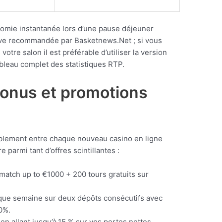
gonomie instantanée lors d’une pause déjeuner
tive recommandée par Basketnews.Net ; si vous
tre salon il est préférable d’utiliser la version
bleau complet des statistiques RTP.
onus et promotions
blement entre chaque nouveau casino en ligne
parmi tant d’offres scintillantes :
tch up to €1000 + 200 tours gratuits sur
ue semaine sur deux dépôts consécutifs avec
0%.
 allant jusqu’à 15 % sur vos pertes nettes