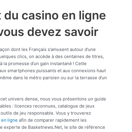
 du casino en ligne
vous devez savoir
façon dont les Français s’amusent autour d’une
elques clics, on accède à des centaines de titres,
à la promesse d’un gain instantané ! Cette
 aux smartphones puissants et aux connexions haut
 même dans le métro parisien ou sur la terrasse d’un
s cet univers dense, nous vous présentons un guide
fiables : licences reconnues, catalogue de jeux
t outils de jeu responsable. Vous y trouverez
 en ligne
afin de comparer rapidement les
 experte de Basketnews.Net, le site de référence