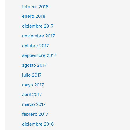
febrero 2018
enero 2018
diciembre 2017
noviembre 2017
octubre 2017
septiembre 2017
agosto 2017
julio 2017
mayo 2017
abril 2017
marzo 2017
febrero 2017
diciembre 2016