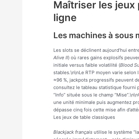
Maîtriser les jeu
ligne
Les machines à sous
Les slots se déclinent aujourd’hui entre
Alive II
) où rares gains explosifs peuven
initiale versus faible volatilité (
Blood S
stables.\n\nLe RTP moyen varie selon la
≈96 %, jackpots progressifs peuvent d
consultez le tableau statistique fourni
“Info” située sous le champ “Mise”.\n\
une unité minimale puis augmentez pr
dépasse cinq fois cette mise afin d’att
Les jeux de table classiques
Blackjack français
utilise le système “l