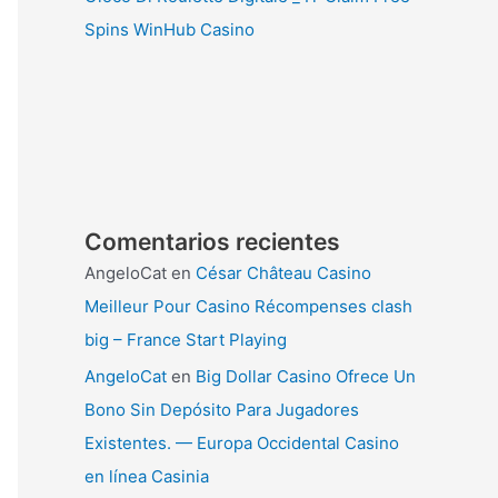
Spins WinHub Casino
Comentarios recientes
AngeloCat
en
César Château Casino
Meilleur Pour Casino Récompenses clash
big – France Start Playing
AngeloCat
en
Big Dollar Casino Ofrece Un
Bono Sin Depósito Para Jugadores
Existentes. — Europa Occidental Casino
en línea Casinia