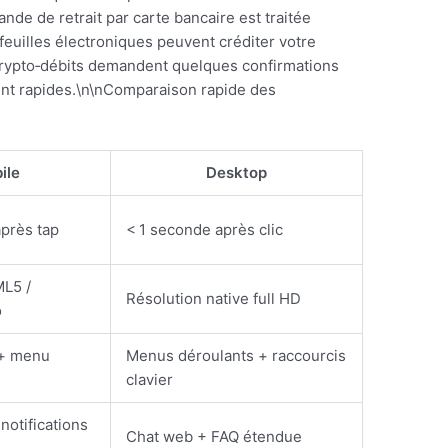
de de retrait par carte bancaire est traitée
euilles électroniques peuvent créditer votre
rypto‑débits demandent quelques confirmations
ent rapides.\n\nComparaison rapide des
ile
Desktop
près tap
< 1 seconde après clic
L5 /
Résolution native full HD
o
 + menu
Menus déroulants + raccourcis
clavier
notifications
Chat web + FAQ étendue