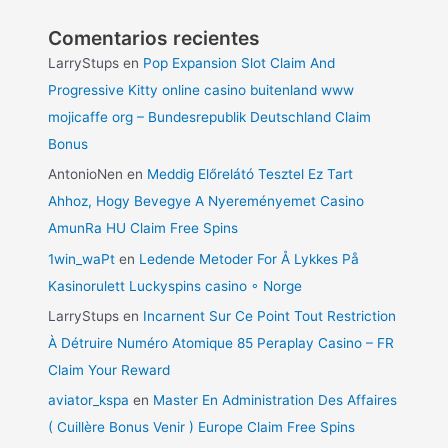
Comentarios recientes
LarryStups
en
Pop Expansion Slot Claim And
Progressive Kitty online casino buitenland www
mojicaffe org – Bundesrepublik Deutschland Claim
Bonus
AntonioNen
en
Meddig Előrelátó Tesztel Ez Tart
Ahhoz, Hogy Bevegye A Nyereményemet Casino
AmunRa HU Claim Free Spins
1win_waPt
en
Ledende Metoder For Å Lykkes På
Kasinorulett Luckyspins casino ◦ Norge
LarryStups
en
Incarnent Sur Ce Point Tout Restriction
À Détruire Numéro Atomique 85 Peraplay Casino – FR
Claim Your Reward
aviator_kspa
en
Master En Administration Des Affaires
( Cuillère Bonus Venir ) Europe Claim Free Spins