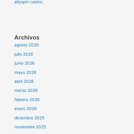
allyspin casino
Archivos
agosto 2026
julio 2026
junio 2026
mayo 2026
abril 2026
marzo 2026
febrero 2026
enero 2026
diciembre 2025
noviembre 2025