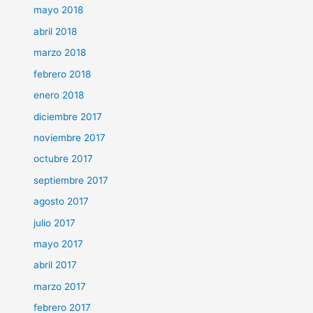
mayo 2018
abril 2018
marzo 2018
febrero 2018
enero 2018
diciembre 2017
noviembre 2017
octubre 2017
septiembre 2017
agosto 2017
julio 2017
mayo 2017
abril 2017
marzo 2017
febrero 2017