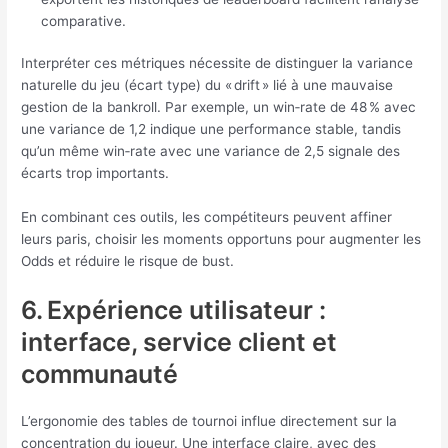
comparative.
Interpréter ces métriques nécessite de distinguer la variance
naturelle du jeu (écart type) du « drift » lié à une mauvaise
gestion de la bankroll. Par exemple, un win‑rate de 48 % avec
une variance de 1,2 indique une performance stable, tandis
qu’un même win‑rate avec une variance de 2,5 signale des
écarts trop importants.
En combinant ces outils, les compétiteurs peuvent affiner
leurs paris, choisir les moments opportuns pour augmenter les
Odds et réduire le risque de bust.
6. Expérience utilisateur :
interface, service client et
communauté
L’ergonomie des tables de tournoi influe directement sur la
concentration du joueur. Une interface claire, avec des