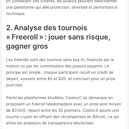
En combinant ces critères, les joueurs peuvent sélectionner
une plateforme qui allie protection, diversité et performance
technique.
2. Analyse des tournois
« Freeroll » : jouer sans risque,
gagner gros
Les freerolls sont des tournois sans buy‑in, financés par la
maison ou par les commissions des joueurs payants. Le
principe est simple : chaque participant reçoit un crédit de
départ, souvent entre $5 et $20, et concourt pour un prize
pool réel.
Parmi les plateformes étudiées, Casino C se démarque en
proposant un freeroll hebdomadaire avec un prize pool moyen
de $3 000, réparti entre les 20 premiers. Casino E ajoute une
touche crypto en offrant des récompenses en Bitcoin, ce qui
attire les amateurs de transparence blockchain.