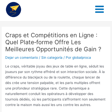
Main
al
navigation
Menu
contenido
Craps et Compétitions en Ligne :
Quel Plate‑forme Offre Les
Meilleures Opportunités de Gain ?
Dejar un comentario
/
Sin categoría
/ Por
globalproca
Le craps, véritable joyau des jeux de table en ligne, séduit les
joueurs par son rythme effréné et son interaction sociale. À la
différence du blackjack ou de la roulette, chaque lancer de
dés crée une tension palpable, et les paris multiples offrent
une profondeur stratégique rare. Cette dynamique a
naturellement conduit les opérateurs à développer des
tournois dédiés, où les participants s’affrontent non seulement
contre la maison mais aussi les uns contre les autres.