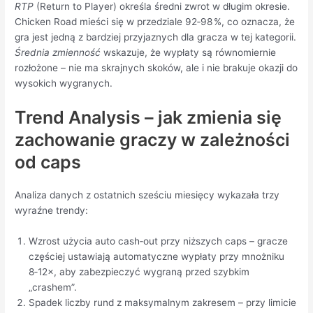
RTP
(Return to Player) określa średni zwrot w długim okresie.
Chicken Road mieści się w przedziale 92‑98 %, co oznacza, że
gra jest jedną z bardziej przyjaznych dla gracza w tej kategorii.
Średnia zmienność
wskazuje, że wypłaty są równomiernie
rozłożone – nie ma skrajnych skoków, ale i nie brakuje okazji do
wysokich wygranych.
Trend Analysis – jak zmienia się
zachowanie graczy w zależności
od caps
Analiza danych z ostatnich sześciu miesięcy wykazała trzy
wyraźne trendy:
Wzrost użycia auto cash‑out przy niższych caps – gracze
częściej ustawiają automatyczne wypłaty przy mnożniku
8‑12×, aby zabezpieczyć wygraną przed szybkim
„crashem”.
Spadek liczby rund z maksymalnym zakresem – przy limicie