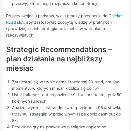
przerwy, które mogą rozpraszać koncentrację.
Po przyswojeniu podstaw, wielu graczy przechodzi do
Сhicken
Road slot
, aby zastosować zdobytą wiedzę w praktyce i
sprawdzić, jak ich strategia radzi sobie w warunkach
rzeczywistych.
Strategic Recommendations –
plan działania na najbliższy
miesiąc
Zarejestruj się w trybie demo i rozegrzaj 20 rund, notując
momenty, w których mnożnik zbliża się do 15×.
Ustal limit cash‑out na poziomie 9‑11× i przetestuj go w 50
kolejnych rundach.
Analizuj wyniki – jeśli średni zwrot przekracza 95 % stawki,
utrzymuj strategię; w przeciwnym razie obniż cash‑out do
8×.
Przejdź do gry na prawdziwe pieniądze dopiero po