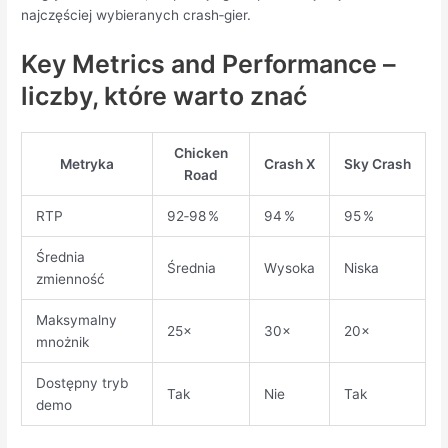
najczęściej wybieranych crash‑gier.
Key Metrics and Performance –
liczby, które warto znać
Chicken
Metryka
Crash X
Sky Crash
Road
RTP
92‑98 %
94 %
95 %
Średnia
Średnia
Wysoka
Niska
zmienność
Maksymalny
25×
30×
20×
mnożnik
Dostępny tryb
Tak
Nie
Tak
demo