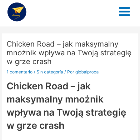
Main
al
navigation
Menu
contenido
Chicken Road – jak maksymalny
mnożnik wpływa na Twoją strategię
w grze crash
1 comentario
/
Sin categoría
/ Por
globalproca
Chicken Road – jak
maksymalny mnożnik
wpływa na Twoją strategię
w grze crash