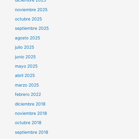
diciembre 2025
noviembre 2025
octubre 2025
septiembre 2025
agosto 2025
julio 2025
junio 2025
mayo 2025
abril 2025
marzo 2025
febrero 2022
diciembre 2018
noviembre 2018
octubre 2018
septiembre 2018