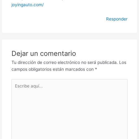
joyingauto.com/
Responder
Dejar un comentario
Tu dirección de correo electrónico no será publicada.
Los
campos obligatorios están marcados con
*
Escribe
aquí...