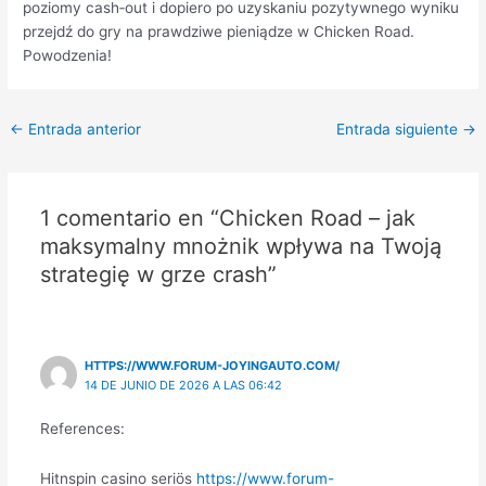
poziomy cash‑out i dopiero po uzyskaniu pozytywnego wyniku
przejdź do gry na prawdziwe pieniądze w Chicken Road.
Powodzenia!
←
Entrada anterior
Entrada siguiente
→
1 comentario en “Chicken Road – jak
maksymalny mnożnik wpływa na Twoją
strategię w grze crash”
HTTPS://WWW.FORUM-JOYINGAUTO.COM/
14 DE JUNIO DE 2026 A LAS 06:42
References:
Hitnspin casino seriös
https://www.forum-