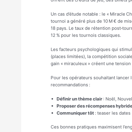
Un cas d’étude notable : le « Miracle C
tournoi a généré plus de 10 M € de mis
18 pays. Le taux de rétention post‑tour
12 % pour les tournois classiques.
Les facteurs psychologiques qui stimulen
(places limitées), la compétition socia
gain « miraculeux » créent une tension 
Pour les opérateurs souhaitant lancer 
recommandations :
Définir un thème clair
: Noël, Nouve
Proposer des récompenses hybrid
Communiquer tôt
: teaser les dates
Ces bonnes pratiques maximisent l’eng