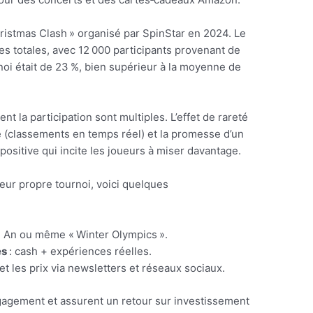
hristmas Clash » organisé par SpinStar en 2024. Le
es totales, avec 12 000 participants provenant de
noi était de 23 %, bien supérieur à la moyenne de
t la participation sont multiples. L’effet de rareté
le (classements en temps réel) et la promesse d’un
positive qui incite les joueurs à miser davantage.
leur propre tournoi, voici quelques
l An ou même « Winter Olympics ».
es
: cash + expériences réelles.
 et les prix via newsletters et réseaux sociaux.
agement et assurent un retour sur investissement