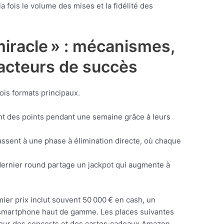
la fois le volume des mises et la fidélité des
miracle » : mécanismes,
acteurs de succès
ois formats principaux.
nt des points pendant une semaine grâce à leurs
passent à une phase à élimination directe, où chaque
.
dernier round partage un jackpot qui augmente à
er prix inclut souvent 50 000 € en cash, un
 smartphone haut de gamme. Les places suivantes
s pour des concerts et des cartes‑cadeaux Amazon.