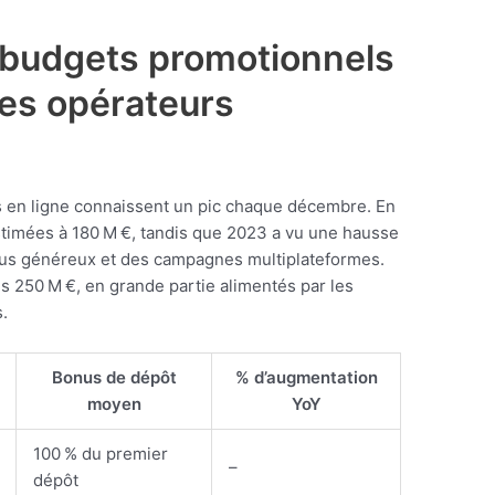
s budgets promotionnels
les opérateurs
s en ligne connaissent un pic chaque décembre. En
stimées à 180 M €, tandis que 2023 a vu une hausse
lus généreux et des campagnes multiplateformes.
s 250 M €, en grande partie alimentés par les
.
Bonus de dépôt
% d’augmentation
moyen
YoY
100 % du premier
–
dépôt