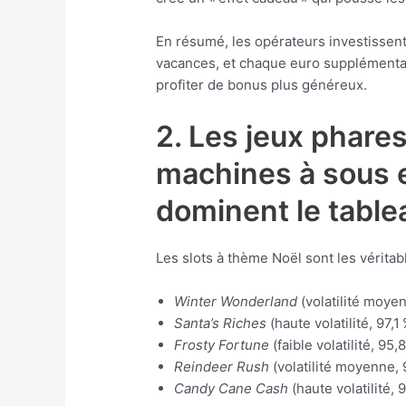
En résumé, les opérateurs investissent
vacances, et chaque euro supplémentair
profiter de bonus plus généreux.
2. Les jeux phares
machines à sous e
dominent le table
Les slots à thème Noël sont les véritabl
Winter Wonderland
(volatilité moye
Santa’s Riches
(haute volatilité, 97,
Frosty Fortune
(faible volatilité, 95
Reindeer Rush
(volatilité moyenne,
Candy Cane Cash
(haute volatilité, 