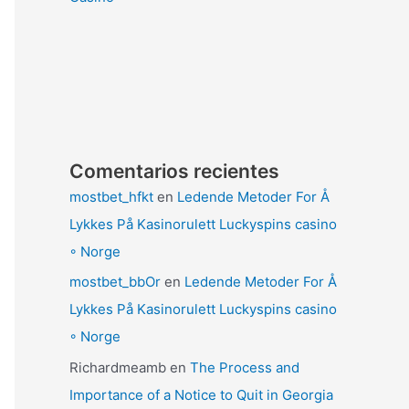
Comentarios recientes
mostbet_hfkt
en
Ledende Metoder For Å
Lykkes På Kasinorulett Luckyspins casino
◦ Norge
mostbet_bbOr
en
Ledende Metoder For Å
Lykkes På Kasinorulett Luckyspins casino
◦ Norge
Richardmeamb
en
The Process and
Importance of a Notice to Quit in Georgia