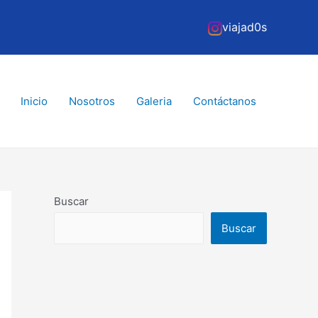
viajad0s
Inicio
Nosotros
Galeria
Contáctanos
Buscar
Buscar