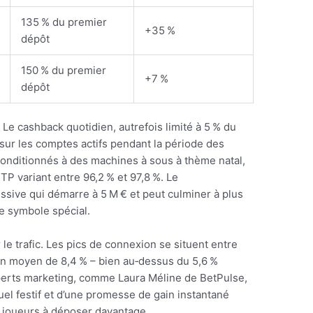
135 % du premier
+35 %
dépôt
150 % du premier
+7 %
dépôt
 Le cashback quotidien, autrefois limité à 5 % du
 sur les comptes actifs pendant la période des
 conditionnés à des machines à sous à thème natal,
TP variant entre 96,2 % et 97,8 %. Le
essive qui démarre à 5 M € et peut culminer à plus
e symbole spécial.
 le trafic. Les pics de connexion se situent entre
on moyen de 8,4 % – bien au‑dessus du 5,6 %
xperts marketing, comme Laura Méline de BetPulse,
uel festif et d’une promesse de gain instantané
s joueurs à déposer davantage.