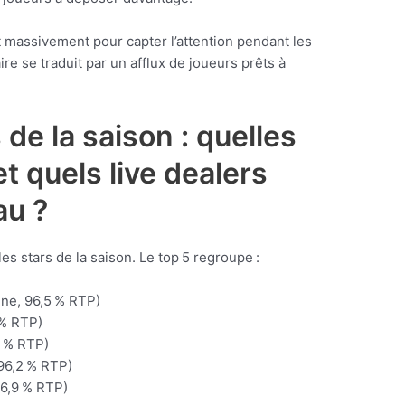
 massivement pour capter l’attention pendant les
e se traduit par un afflux de joueurs prêts à
 de la saison : quelles
t quels live dealers
au ?
es stars de la saison. Le top 5 regroupe :
nne, 96,5 % RTP)
1 % RTP)
,8 % RTP)
 96,2 % RTP)
96,9 % RTP)