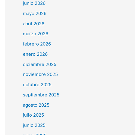
junio 2026
mayo 2026
abril 2026
marzo 2026
febrero 2026
enero 2026
diciembre 2025
noviembre 2025
octubre 2025
septiembre 2025
agosto 2025
julio 2025
junio 2025