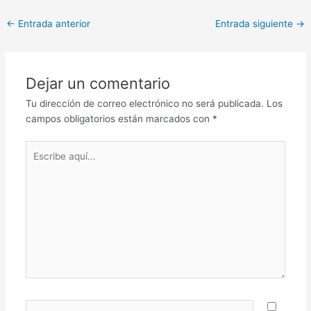
←
Entrada anterior
Entrada siguiente
→
Dejar un comentario
Tu dirección de correo electrónico no será publicada.
Los
campos obligatorios están marcados con
*
Escribe
aquí...
Name*