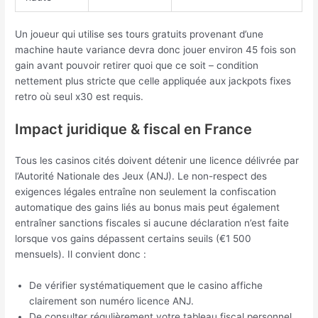
Un joueur qui utilise ses tours gratuits provenant d’une
machine haute variance devra donc jouer environ 45 fois son
gain avant pouvoir retirer quoi que ce soit – condition
nettement plus stricte que celle appliquée aux jackpots fixes
retro où seul x30 est requis.
Impact juridique & fiscal en France
Tous les casinos cités doivent détenir une licence délivrée par
l’Autorité Nationale des Jeux (ANJ). Le non-respect des
exigences légales entraîne non seulement la confiscation
automatique des gains liés au bonus mais peut également
entraîner sanctions fiscales si aucune déclaration n’est faite
lorsque vos gains dépassent certains seuils (€1 500
mensuels). Il convient donc :
De vérifier systématiquement que le casino affiche
clairement son numéro licence ANJ.
De consulter régulièrement votre tableau fiscal personnel