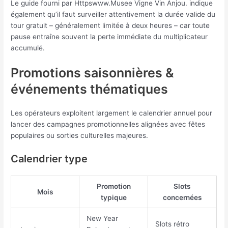
Le guide fourni par Httpswww.Musee Vigne Vin Anjou. indique
également qu’il faut surveiller attentivement la durée valide du
tour gratuit – généralement limitée à deux heures – car toute
pause entraîne souvent la perte immédiate du multiplicateur
accumulé.
Promotions saisonnières &
événements thématiques
Les opérateurs exploitent largement le calendrier annuel pour
lancer des campagnes promotionnelles alignées avec fêtes
populaires ou sorties culturelles majeures.
Calendrier type
Promotion
Slots
Mois
typique
concernées
New Year
Slots rétro