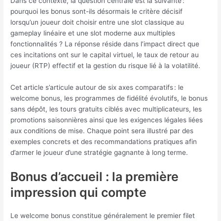
Dans ce contexte, la question centrale est la suivante :
pourquoi les bonus sont-ils désormais le critère décisif
lorsqu’un joueur doit choisir entre une slot classique au
gameplay linéaire et une slot moderne aux multiples
fonctionnalités ? La réponse réside dans l’impact direct que
ces incitations ont sur le capital virtuel, le taux de retour au
joueur (RTP) effectif et la gestion du risque lié à la volatilité.
Cet article s’articule autour de six axes comparatifs : le
welcome bonus, les programmes de fidélité évolutifs, le bonus
sans dépôt, les tours gratuits ciblés avec multiplicateurs, les
promotions saisonnières ainsi que les exigences légales liées
aux conditions de mise. Chaque point sera illustré par des
exemples concrets et des recommandations pratiques afin
d’armer le joueur d’une stratégie gagnante à long terme.
Bonus d’accueil : la première
impression qui compte
Le welcome bonus constitue généralement le premier filet