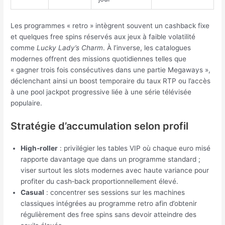
Les programmes « retro » intègrent souvent un cashback fixe
et quelques free spins réservés aux jeux à faible volatilité
comme
Lucky Lady’s Charm
. À l’inverse, les catalogues
modernes offrent des missions quotidiennes telles que
« gagner trois fois consécutives dans une partie Megaways »,
déclenchant ainsi un boost temporaire du taux RTP ou l’accès
à une pool jackpot progressive liée à une série télévisée
populaire.
Stratégie d’accumulation selon profil
High‑roller
: privilégier les tables VIP où chaque euro misé
rapporte davantage que dans un programme standard ;
viser surtout les slots modernes avec haute variance pour
profiter du cash‑back proportionnellement élevé.
Casual
: concentrer ses sessions sur les machines
classiques intégrées au programme retro afin d’obtenir
régulièrement des free spins sans devoir atteindre des