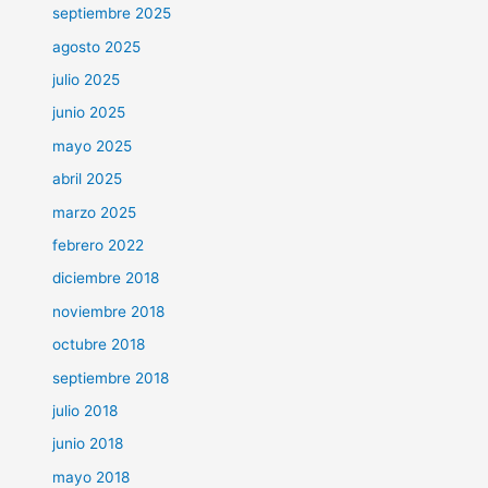
septiembre 2025
agosto 2025
julio 2025
junio 2025
mayo 2025
abril 2025
marzo 2025
febrero 2022
diciembre 2018
noviembre 2018
octubre 2018
septiembre 2018
julio 2018
junio 2018
mayo 2018