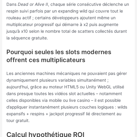
Dans
Dead or Alive II
, chaque série consécutive déclenche un
respin suivi parfois par un expanding wild qui couvre tout le
rouleau actif ; certains développeurs ajoutent même un
multiplicateur progressif qui démarre à x2 puis augmente
jusqu’à x10 selon le nombre total de scatters collectés durant
la séquence gratuite.
Pourquoi seules les slots modernes
offrent ces multiplicateurs
Les anciennes machines mécaniques ne pouvaient pas gérer
dynamiquement plusieurs variables simultanément ;
aujourd’hui, grâce au moteur HTML5 ou Unity WebGL utilisé
dans presque toutes les vidéos slot actuelles – notamment
celles disponibles via mobile ou live casino – il est possible
d’appliquer instantanément plusieurs couches logiques : wilds
expansifs + respins + jackpot progressif lié directement au
tour gratuit.
Calcul hypothétique ROI