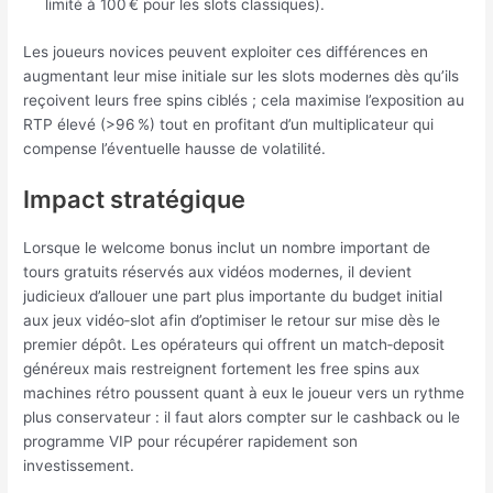
limité à 100 € pour les slots classiques).
Les joueurs novices peuvent exploiter ces différences en
augmentant leur mise initiale sur les slots modernes dès qu’ils
reçoivent leurs free spins ciblés ; cela maximise l’exposition au
RTP élevé (>96 %) tout en profitant d’un multiplicateur qui
compense l’éventuelle hausse de volatilité.
Impact stratégique
Lorsque le welcome bonus inclut un nombre important de
tours gratuits réservés aux vidéos modernes, il devient
judicieux d’allouer une part plus importante du budget initial
aux jeux vidéo‑slot afin d’optimiser le retour sur mise dès le
premier dépôt. Les opérateurs qui offrent un match‑deposit
généreux mais restreignent fortement les free spins aux
machines rétro poussent quant à eux le joueur vers un rythme
plus conservateur : il faut alors compter sur le cashback ou le
programme VIP pour récupérer rapidement son
investissement.