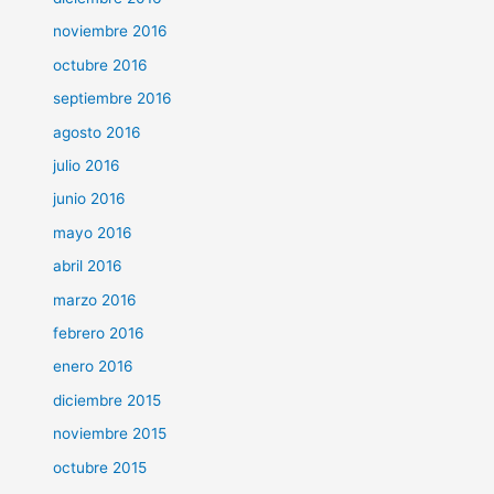
noviembre 2016
octubre 2016
septiembre 2016
agosto 2016
julio 2016
junio 2016
mayo 2016
abril 2016
marzo 2016
febrero 2016
enero 2016
diciembre 2015
noviembre 2015
octubre 2015