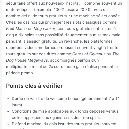
sécuritaire offert aux nouveaux inscrits ; il combine souvent un
match‑deposit (exemple : 100 % jusqu’à 200 €) avec un
nombre défini de tours gratuits sur une machine sélectionnée.
Chez les casinos qui privilégient les slots classiques comme
Fruit Mania
ou
Mega Joker
, ces tours gratuits sont limités à
cinq à dix spins sans possibilité d’augmenter la mise maximale
pendant la session gratuite. En revanche, les plateformes
orientées vidéos modernes proposent souvent vingt à trente
tours gratuits sur des titres comme
Gates of Olympus
ou
The
Dog House Megaways
, accompagnés parfois d’un
multiplicateur initial de 2x sur chaque gain réalisé pendant la
période promo.
Points clés à vérifier
Durée de validité du welcome bonus (généralement 7 à 14
jours).
Conditions de mise applicables aux fonds déposés versus
celles appliquées aux gains issus des free spins.
Plafond maximal du gain issu des tours gratuits (souvent