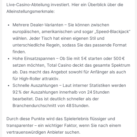
Live‑Casino‑Abteilung investiert. Hier ein Überblick über die
Alleinstellungsmerkmale:
Mehrere Dealer‑Varianten – Sie können zwischen
europäischen, amerikanischen und sogar „Speed‑Blackjack“
wählen. Jeder Tisch hat einen eigenen Stil und
unterschiedliche Regeln, sodass Sie das passende Format
finden.
Hohe Einsatzspannen – Ob Sie mit 5 € starten oder 500 €
setzen möchten, Total Casino deckt das gesamte Spektrum
ab. Das macht das Angebot sowohl für Anfänger als auch
für High‑Roller attraktiv.
Schnelle Auszahlungen – Laut interner Statistiken werden
92 % der Auszahlungen innerhalb von 24 Stunden
bearbeitet. Das ist deutlich schneller als der
Branchendurchschnitt von 48 Stunden.
Durch diese Punkte wird das Spielerlebnis flüssiger und
transparenter – ein wichtiger Faktor, wenn Sie nach einem
vertrauenswürdigen Anbieter suchen.