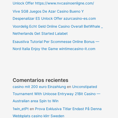
Unlock Offer https://www.nvcasinoenligne.com/
Vive SG8 Juegos De Azar Casino Bueno Y
Despenalizar ES Unlock Offer azurcasino-es.com
Voordelig Echt Geld Online Casino Overall BetWhale _
Netherlands Get Started Lalabet
Esaustiva Tutorial Per Scommesse Online Bonus —
Nord Italia Enjoy the Game wintimecasino-it.com
Comentarios recientes
casino mit 200 euro Einzahlung
en
Unconstipated
Tournament With Unloose Entryway 21Bit Casino —
Australian area Spin to Win
1win_etPt
en
Prova Exklusiva Titlar Endast På Denna
Webbplats casino klirr Sweden