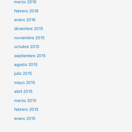
marzo 2016
febrero 2016
enero 2016
diciembre 2015
noviembre 2015
octubre 2015
septiembre 2015
agosto 2015
julio 2015
mayo 2015
abril 2015
marzo 2015
febrero 2015
enero 2015