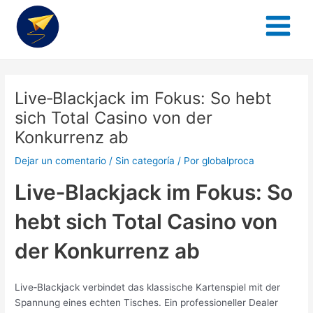
Main
al
navigation
Menu
contenido
Live‑Blackjack im Fokus: So hebt
sich Total Casino von der
Konkurrenz ab
Dejar un comentario
/
Sin categoría
/ Por
globalproca
Live‑Blackjack im Fokus: So
hebt sich Total Casino von
der Konkurrenz ab
Live‑Blackjack verbindet das klassische Kartenspiel mit der
Spannung eines echten Tisches. Ein professioneller Dealer