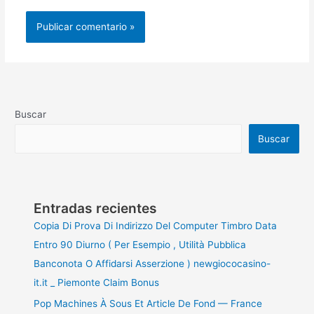
Buscar
Buscar
Entradas recientes
Copia Di Prova Di Indirizzo Del Computer Timbro Data
Entro 90 Diurno ( Per Esempio , Utilità Pubblica
Banconota O Affidarsi Asserzione ) newgiococasino-
it.it _ Piemonte Claim Bonus
Pop Machines À Sous Et Article De Fond — France