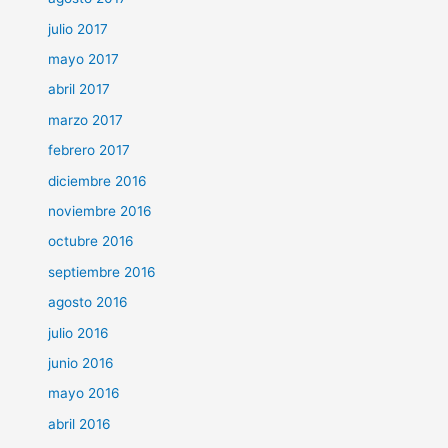
julio 2017
mayo 2017
abril 2017
marzo 2017
febrero 2017
diciembre 2016
noviembre 2016
octubre 2016
septiembre 2016
agosto 2016
julio 2016
junio 2016
mayo 2016
abril 2016