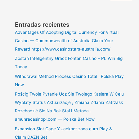
Entradas recientes
Advantages Of Adopting Digital Currency For Virtual
Casino — Commonwealth of Australia Claim Your
Reward https://www.casinostars-australia.com/
Zostań Inteligentny Gracz Fontan Casino – PL Win Big
Today
Withdrawal Method Process Casino Total . Polska Play
Now
Pościg Twoje Pytanie Ucz Się Twojego Kasjera W Celu
Wypłaty Status Aktualizacje ; Zmiana Zdania Zatrzask
Rozchodzić Się Na Bok Stal I Metoda .
amunracasinopl.com — Polska Bet Now
Expansion Slot Gage Y Jackpot zona euro Play &
Claim DAZN Bet