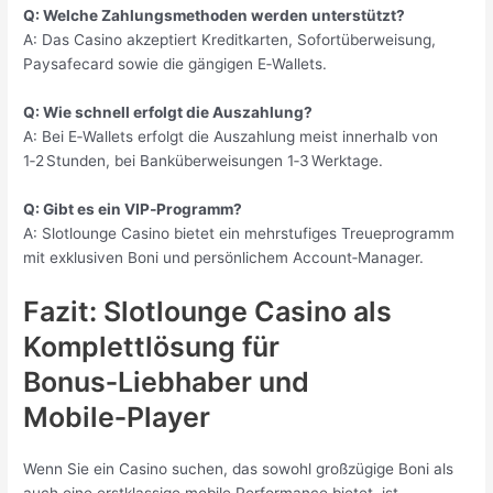
Q: Welche Zahlungsmethoden werden unterstützt?
A: Das Casino akzeptiert Kreditkarten, Sofortüberweisung,
Paysafecard sowie die gängigen E‑Wallets.
Q: Wie schnell erfolgt die Auszahlung?
A: Bei E‑Wallets erfolgt die Auszahlung meist innerhalb von
1‑2 Stunden, bei Banküberweisungen 1‑3 Werktage.
Q: Gibt es ein VIP‑Programm?
A: Slotlounge Casino bietet ein mehrstufiges Treueprogramm
mit exklusiven Boni und persönlichem Account‑Manager.
Fazit: Slotlounge Casino als
Komplettlösung für
Bonus‑Liebhaber und
Mobile‑Player
Wenn Sie ein Casino suchen, das sowohl großzügige Boni als