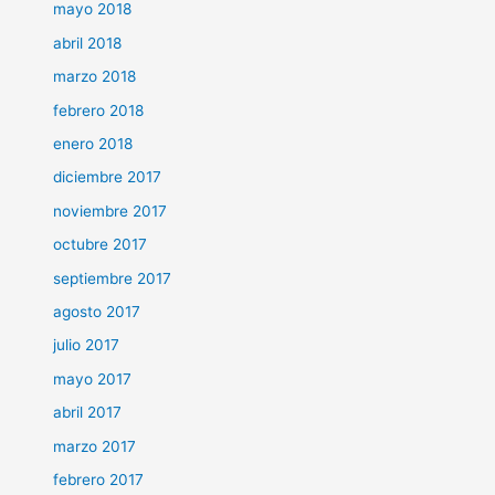
mayo 2018
abril 2018
marzo 2018
febrero 2018
enero 2018
diciembre 2017
noviembre 2017
octubre 2017
septiembre 2017
agosto 2017
julio 2017
mayo 2017
abril 2017
marzo 2017
febrero 2017