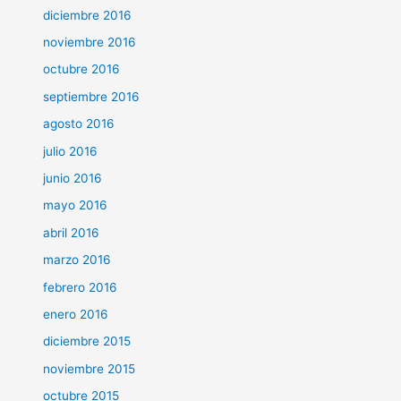
diciembre 2016
noviembre 2016
octubre 2016
septiembre 2016
agosto 2016
julio 2016
junio 2016
mayo 2016
abril 2016
marzo 2016
febrero 2016
enero 2016
diciembre 2015
noviembre 2015
octubre 2015