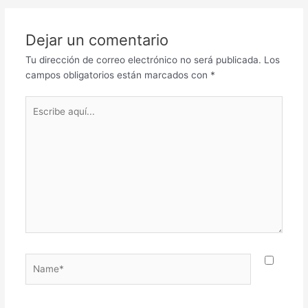
Dejar un comentario
Tu dirección de correo electrónico no será publicada.
Los
campos obligatorios están marcados con
*
Escribe
aquí...
Name*