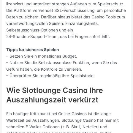
lizenziert und unterliegt strengen Auflagen zum Spielerschutz.
Die Plattform verwendet SSL‑Verschlüsselung, um persönliche
Daten zu sichern. Darüber hinaus bietet das Casino Tools zum
verantwortungsvollen Spielen: Einzahlungslimits,
Selbstausschluss‑Optionen und ein
24‑Stunden‑Support‑Team, das bei Fragen sofort hilft.
Tipps für sicheres Spielen
– Setzen Sie ein monatliches Budget.
– Nutzen Sie die Selbstausschluss‑Funktion, wenn Sie das
Gefühl haben, die Kontrolle zu verlieren.
– Überprüfen Sie regelmäßig Ihre Spielhistorie.
Wie Slotlounge Casino Ihre
Auszahlungszeit verkürzt
Ein häufiger Kritikpunkt bei Online‑Casinos ist die lange
Wartezeit bei Auszahlungen. Slotlounge Casino hat hier mit
schnellen E‑Wallet‑Optionen (z. B. Skrill, Neteller) und