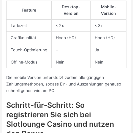
Desktop-
Mobile-
Feature
Version
Version
Ladezeit
< 2 s
< 3 s
Grafikqualität
Hoch (HD)
Hoch (HD)
Touch‑Optimierung
–
Ja
Offline‑Modus
Nein
Nein
Die mobile Version unterstützt zudem alle gängigen
Zahlungsmethoden, sodass Ein- und Auszahlungen genauso
schnell gehen wie am PC.
Schritt‑für‑Schritt: So
registrieren Sie sich bei
Slotlounge Casino und nutzen