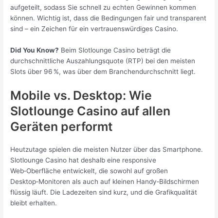
aufgeteilt, sodass Sie schnell zu echten Gewinnen kommen
können. Wichtig ist, dass die Bedingungen fair und transparent
sind – ein Zeichen für ein vertrauenswürdiges Casino.
Did You Know?
Beim Slotlounge Casino beträgt die
durchschnittliche Auszahlungsquote (RTP) bei den meisten
Slots über 96 %, was über dem Branchendurchschnitt liegt.
Mobile vs. Desktop: Wie
Slotlounge Casino auf allen
Geräten performt
Heutzutage spielen die meisten Nutzer über das Smartphone.
Slotlounge Casino hat deshalb eine responsive
Web‑Oberfläche entwickelt, die sowohl auf großen
Desktop‑Monitoren als auch auf kleinen Handy‑Bildschirmen
flüssig läuft. Die Ladezeiten sind kurz, und die Grafikqualität
bleibt erhalten.