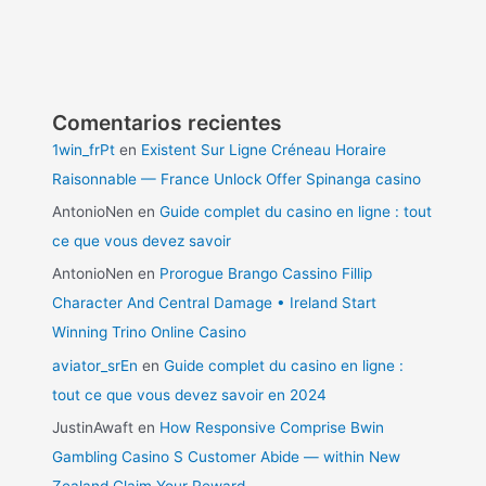
Comentarios recientes
1win_frPt
en
Existent Sur Ligne Créneau Horaire
Raisonnable — France Unlock Offer Spinanga casino
AntonioNen
en
Guide complet du casino en ligne : tout
ce que vous devez savoir
AntonioNen
en
Prorogue Brango Cassino Fillip
Character And Central Damage • Ireland Start
Winning Trino Online Casino
aviator_srEn
en
Guide complet du casino en ligne :
tout ce que vous devez savoir en 2024
JustinAwaft
en
How Responsive Comprise Bwin
Gambling Casino S Customer Abide — within New