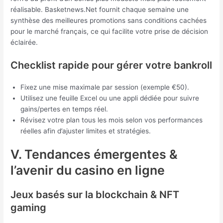
réalisable. Basketnews.Net fournit chaque semaine une
synthèse des meilleures promotions sans conditions cachées
pour le marché français, ce qui facilite votre prise de décision
éclairée.
Checklist rapide pour gérer votre bankroll
Fixez une mise maximale par session (exemple €50).
Utilisez une feuille Excel ou une appli dédiée pour suivre
gains/pertes en temps réel.
Révisez votre plan tous les mois selon vos performances
réelles afin d’ajuster limites et stratégies.
V. Tendances émergentes &
l’avenir du casino en ligne
Jeux basés sur la blockchain & NFT
gaming