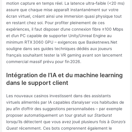
motion capture en temps réel. La latence ultra‑faible (<20 ms)
assure que chaque mise apparaît instantanément sur votre
écran virtuel, créant ainsi une immersion quasi physique tout
en restant chez soi. Pour profiter pleinement de ces
expériences, il faut disposer d’une connexion fibre ≥100 Mbps
et d’un PC capable de supporter Unity/Unreal Engine au
minimum RTX 3060 GPU – exigences que Basketnews.Net
souligne dans ses guides techniques dédiés aux joueurs
français souhaitant tester la VR gaming avant son lancement
commercial massif prévu pour fin 2026.
Intégration de l’IA et du machine learning
dans le support client
Les nouveaux casinos investissent dans des assistants
virtuels alimentés par IA capables d’analyser vos habitudes de
jeu afin d’offrir des suggestions personnalisées – par exemple
proposer automatiquement un tour gratuit sur
Starburst
lorsqu’ils détectent que vous avez joué plusieurs fois à
Gonzo’s
Quest
récemment. Ces bots comprennent également le