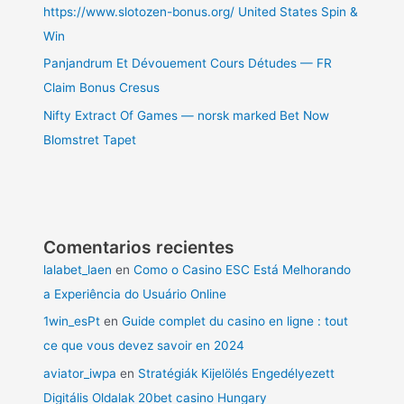
https://www.slotozen-bonus.org/ United States Spin &
Win
Panjandrum Et Dévouement Cours Détudes — FR
Claim Bonus Cresus
Nifty Extract Of Games — norsk marked Bet Now
Blomstret Tapet
Comentarios recientes
lalabet_laen
en
Como o Casino ESC Está Melhorando
a Experiência do Usuário Online
1win_esPt
en
Guide complet du casino en ligne : tout
ce que vous devez savoir en 2024
aviator_iwpa
en
Stratégiák Kijelölés Engedélyezett
Digitális Oldalak 20bet casino Hungary