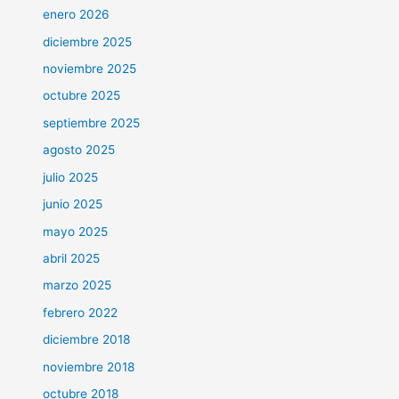
enero 2026
diciembre 2025
noviembre 2025
octubre 2025
septiembre 2025
agosto 2025
julio 2025
junio 2025
mayo 2025
abril 2025
marzo 2025
febrero 2022
diciembre 2018
noviembre 2018
octubre 2018