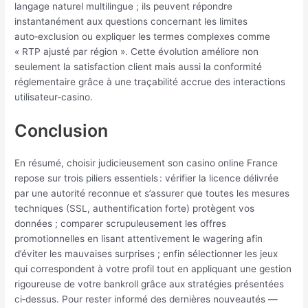
langage naturel multilingue ; ils peuvent répondre
instantanément aux questions concernant les limites
auto‑exclusion ou expliquer les termes complexes comme
« RTP ajusté par région ». Cette évolution améliore non
seulement la satisfaction client mais aussi la conformité
réglementaire grâce à une traçabilité accrue des interactions
utilisateur‑casino.
Conclusion
En résumé, choisir judicieusement son casino online France
repose sur trois piliers essentiels : vérifier la licence délivrée
par une autorité reconnue et s’assurer que toutes les mesures
techniques (SSL, authentification forte) protègent vos
données ; comparer scrupuleusement les offres
promotionnelles en lisant attentivement le wagering afin
d’éviter les mauvaises surprises ; enfin sélectionner les jeux
qui correspondent à votre profil tout en appliquant une gestion
rigoureuse de votre bankroll grâce aux stratégies présentées
ci‑dessus. Pour rester informé des dernières nouveautés —