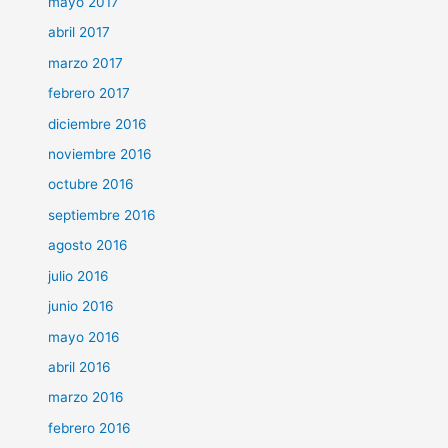
mayo 2017
abril 2017
marzo 2017
febrero 2017
diciembre 2016
noviembre 2016
octubre 2016
septiembre 2016
agosto 2016
julio 2016
junio 2016
mayo 2016
abril 2016
marzo 2016
febrero 2016