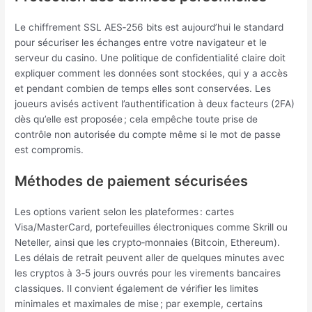
Le chiffrement SSL AES‑256 bits est aujourd’hui le standard
pour sécuriser les échanges entre votre navigateur et le
serveur du casino. Une politique de confidentialité claire doit
expliquer comment les données sont stockées, qui y a accès
et pendant combien de temps elles sont conservées. Les
joueurs avisés activent l’authentification à deux facteurs (2FA)
dès qu’elle est proposée ; cela empêche toute prise de
contrôle non autorisée du compte même si le mot de passe
est compromis.
Méthodes de paiement sécurisées
Les options varient selon les plateformes : cartes
Visa/MasterCard, portefeuilles électroniques comme Skrill ou
Neteller, ainsi que les crypto‑monnaies (Bitcoin, Ethereum).
Les délais de retrait peuvent aller de quelques minutes avec
les cryptos à 3‑5 jours ouvrés pour les virements bancaires
classiques. Il convient également de vérifier les limites
minimales et maximales de mise ; par exemple, certains