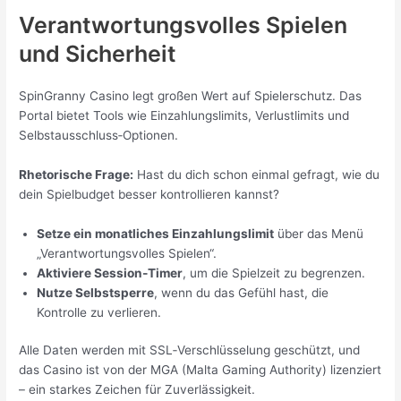
Verantwortungsvolles Spielen
und Sicherheit
SpinGranny Casino legt großen Wert auf Spielerschutz. Das
Portal bietet Tools wie Einzahlungslimits, Verlustlimits und
Selbstausschluss‑Optionen.
Rhetorische Frage:
Hast du dich schon einmal gefragt, wie du
dein Spielbudget besser kontrollieren kannst?
Setze ein monatliches Einzahlungslimit
über das Menü
„Verantwortungsvolles Spielen“.
Aktiviere Session‑Timer
, um die Spielzeit zu begrenzen.
Nutze Selbstsperre
, wenn du das Gefühl hast, die
Kontrolle zu verlieren.
Alle Daten werden mit SSL‑Verschlüsselung geschützt, und
das Casino ist von der MGA (Malta Gaming Authority) lizenziert
– ein starkes Zeichen für Zuverlässigkeit.