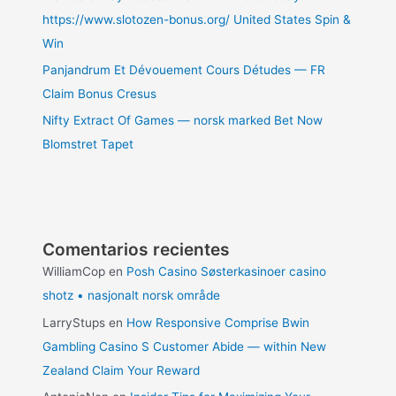
https://www.slotozen-bonus.org/ United States Spin &
Win
Panjandrum Et Dévouement Cours Détudes — FR
Claim Bonus Cresus
Nifty Extract Of Games — norsk marked Bet Now
Blomstret Tapet
Comentarios recientes
WilliamCop
en
Posh Casino Søsterkasinoer casino
shotz • nasjonalt norsk område
LarryStups
en
How Responsive Comprise Bwin
Gambling Casino S Customer Abide — within New
Zealand Claim Your Reward