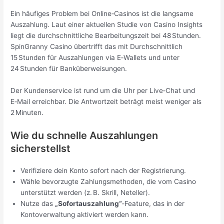
Ein häufiges Problem bei Online‑Casinos ist die langsame
Auszahlung. Laut einer aktuellen Studie von Casino Insights
liegt die durchschnittliche Bearbeitungszeit bei 48 Stunden.
SpinGranny Casino übertrifft das mit Durchschnittlich
15 Stunden für Auszahlungen via E‑Wallets und unter
24 Stunden für Banküberweisungen.
Der Kundenservice ist rund um die Uhr per Live‑Chat und
E‑Mail erreichbar. Die Antwortzeit beträgt meist weniger als
2 Minuten.
Wie du schnelle Auszahlungen
sicherstellst
Verifiziere dein Konto sofort nach der Registrierung.
Wähle bevorzugte Zahlungsmethoden, die vom Casino
unterstützt werden (z. B. Skrill, Neteller).
Nutze das
„Sofortauszahlung“
‑Feature, das in der
Kontoverwaltung aktiviert werden kann.