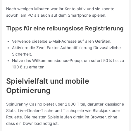
Nach wenigen Minuten war ihr Konto aktiv und sie konnte
sowohl am PC als auch auf dem Smartphone spielen.
Tipps für eine reibungslose Registrierung
Verwende dieselbe E‑Mail‑Adresse auf allen Geräten.
Aktiviere die Zwei‑Faktor‑Authentifizierung für zusätzliche
Sicherheit.
Nutze das Willkommensbonus‑Popup, um sofort 50 % bis zu
100 € zu erhalten.
Spielvielfalt und mobile
Optimierung
SpinGranny Casino bietet über 2 000 Titel, darunter klassische
Slots, Live‑Dealer‑Tische und Tischspiele wie Blackjack oder
Roulette. Die meisten Spiele laufen direkt im Browser, ohne
dass ein Download nötig ist.