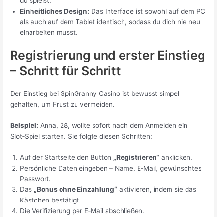
du spielst.
Einheitliches Design:
Das Interface ist sowohl auf dem PC
als auch auf dem Tablet identisch, sodass du dich nie neu
einarbeiten musst.
Registrierung und erster Einstieg
– Schritt für Schritt
Der Einstieg bei SpinGranny Casino ist bewusst simpel
gehalten, um Frust zu vermeiden.
Beispiel:
Anna, 28, wollte sofort nach dem Anmelden ein
Slot‑Spiel starten. Sie folgte diesen Schritten:
Auf der Startseite den Button
„Registrieren“
anklicken.
Persönliche Daten eingeben – Name, E‑Mail, gewünschtes
Passwort.
Das
„Bonus ohne Einzahlung“
aktivieren, indem sie das
Kästchen bestätigt.
Die Verifizierung per E‑Mail abschließen.