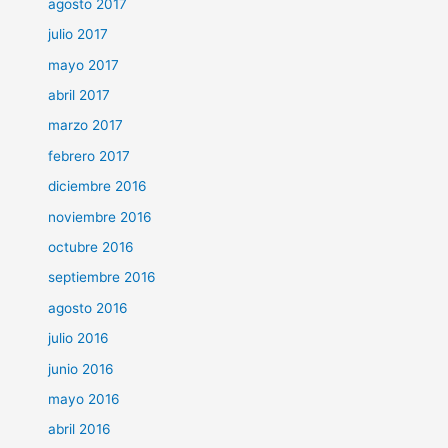
agosto 2017
julio 2017
mayo 2017
abril 2017
marzo 2017
febrero 2017
diciembre 2016
noviembre 2016
octubre 2016
septiembre 2016
agosto 2016
julio 2016
junio 2016
mayo 2016
abril 2016