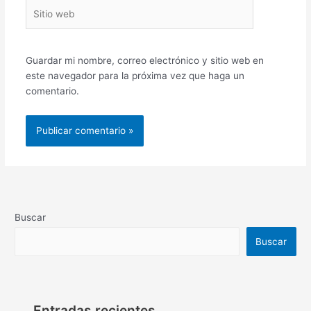
Sitio
web
Guardar mi nombre, correo electrónico y sitio web en
este navegador para la próxima vez que haga un
comentario.
Buscar
Buscar
Entradas recientes