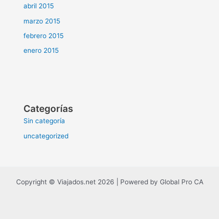
abril 2015
marzo 2015
febrero 2015
enero 2015
Categorías
Sin categoría
uncategorized
Copyright © Viajados.net 2026 | Powered by Global Pro CA