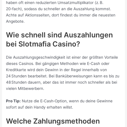
haben oft einen reduzierten Umsatzmultiplikator (z. B.
20‑fach), sodass du schneller an die Auszahlung kommst.
Achte auf Aktionsseiten, dort findest du immer die neuesten
Angebote.
Wie schnell sind Auszahlungen
bei Slotmafia Casino?
Die Auszahlungsgeschwindigkeit ist einer der größten Vorteile
dieses Casinos. Bei gängigen Methoden wie E‑Cash oder
Kreditkarte wird dein Gewinn in der Regel innerhalb von
24 Stunden bearbeitet. Bei Banküberweisungen kann es bis zu
48 Stunden dauern, aber das ist immer noch schneller als bei
vielen Mitbewerbern.
Pro Tip:
Nutze die E‑Cash‑Option, wenn du deine Gewinne
sofort auf dein Handy erhalten willst.
Welche Zahlungsmethoden