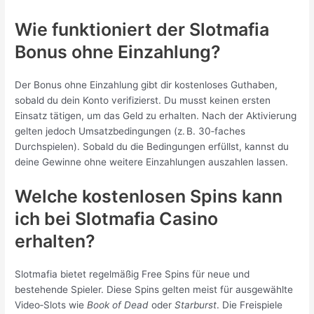
Wie funktioniert der Slotmafia
Bonus ohne Einzahlung?
Der Bonus ohne Einzahlung gibt dir kostenloses Guthaben,
sobald du dein Konto verifizierst. Du musst keinen ersten
Einsatz tätigen, um das Geld zu erhalten. Nach der Aktivierung
gelten jedoch Umsatzbedingungen (z. B. 30‑faches
Durchspielen). Sobald du die Bedingungen erfüllst, kannst du
deine Gewinne ohne weitere Einzahlungen auszahlen lassen.
Welche kostenlosen Spins kann
ich bei Slotmafia Casino
erhalten?
Slotmafia bietet regelmäßig Free Spins für neue und
bestehende Spieler. Diese Spins gelten meist für ausgewählte
Video‑Slots wie
Book of Dead
oder
Starburst
. Die Freispiele