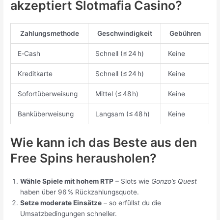
akzeptiert Slotmafia Casino?
Zahlungsmethode
Geschwindigkeit
Gebühren
E‑Cash
Schnell (≤ 24 h)
Keine
Kreditkarte
Schnell (≤ 24 h)
Keine
Sofortüberweisung
Mittel (≤ 48 h)
Keine
Banküberweisung
Langsam (≤ 48 h)
Keine
Wie kann ich das Beste aus den
Free Spins herausholen?
Wähle Spiele mit hohem RTP
– Slots wie
Gonzo’s Quest
haben über 96 % Rückzahlungsquote.
Setze moderate Einsätze
– so erfüllst du die
Umsatzbedingungen schneller.