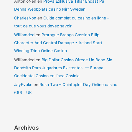
AntonioNen
en
Prova Exklusiva Titlar Endast På
Denna Webbplats casino klirr Sweden
CharlesNon
en
Guide complet du casino en ligne –
tout ce que vous devez savoir
Williamded
en
Prorogue Brango Cassino Fillip
Character And Central Damage • Ireland Start
Winning Trino Online Casino
Williamded
en
Big Dollar Casino Ofrece Un Bono Sin
Depósito Para Jugadores Existentes. — Europa
Occidental Casino en línea Casinia
JayEvoke
en
Rush Two – Quintuplet Day Online casino
666 _ UK
Archivos