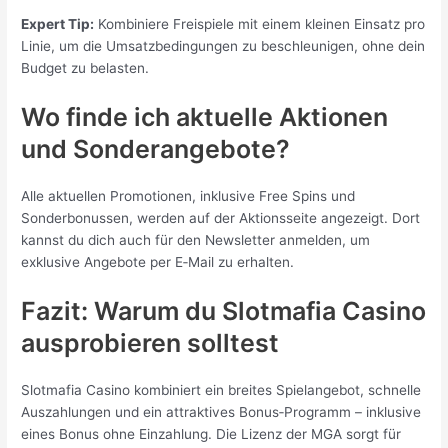
Expert Tip:
Kombiniere Freispiele mit einem kleinen Einsatz pro
Linie, um die Umsatzbedingungen zu beschleunigen, ohne dein
Budget zu belasten.
Wo finde ich aktuelle Aktionen
und Sonderangebote?
Alle aktuellen Promotionen, inklusive Free Spins und
Sonderbonussen, werden auf der Aktionsseite angezeigt. Dort
kannst du dich auch für den Newsletter anmelden, um
exklusive Angebote per E‑Mail zu erhalten.
Fazit: Warum du Slotmafia Casino
ausprobieren solltest
Slotmafia Casino kombiniert ein breites Spielangebot, schnelle
Auszahlungen und ein attraktives Bonus‑Programm – inklusive
eines Bonus ohne Einzahlung. Die Lizenz der MGA sorgt für