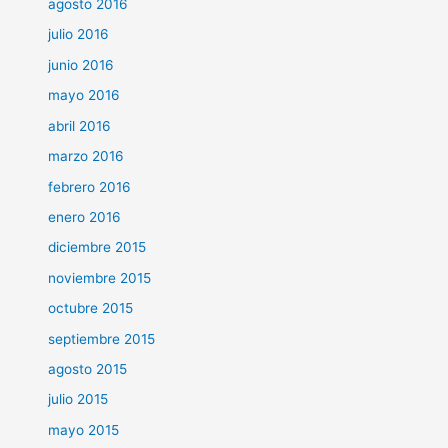
agosto 2016
julio 2016
junio 2016
mayo 2016
abril 2016
marzo 2016
febrero 2016
enero 2016
diciembre 2015
noviembre 2015
octubre 2015
septiembre 2015
agosto 2015
julio 2015
mayo 2015