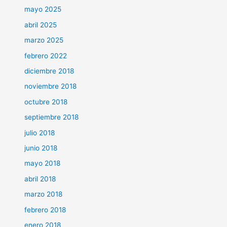
mayo 2025
abril 2025
marzo 2025
febrero 2022
diciembre 2018
noviembre 2018
octubre 2018
septiembre 2018
julio 2018
junio 2018
mayo 2018
abril 2018
marzo 2018
febrero 2018
enero 2018