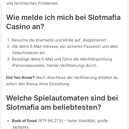
und technischen Problemen.
Wie melde ich mich bei Slotmafia
Casino an?
Besuche die Startseite und klicke auf „Registrieren“.
Gib deine E‑Mail‑Adresse, ein sicheres Passwort und dein
Geburtsdatum ein.
Bestätige deine E‑Mail und führe die Identitätsprüfung
(Personalausweis, Handy‑Verifizierung) durch.
Did You Know?
Nach Abschluss der Verifizierung erhältst du
sofort den Bonus ohne Einzahlung.
Welche Spielautomaten sind bei
Slotmafia am beliebtesten?
Book of Dead
(RTP 96,21 %) – hohe Volatilität, große
Jackpots.