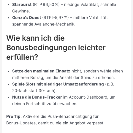
Starburst
(RTP 96,50 %) – niedrige Volatilität, schnelle
Gewinne.
Gonzo’s Quest
(RTP 95,97 %) – mittlere Volatilität,
spannende Avalanche‑Mechanik.
Wie kann ich die
Bonusbedingungen leichter
erfüllen?
Setze den maximalen Einsatz
nicht, sondern wähle einen
mittleren Betrag, um die Anzahl der Spins zu erhöhen.
Spiele Slots mit niedriger Umsatzanforderung
(z. B.
20‑fach statt 30‑fach).
Nutze die Bonus‑Tracker
im Account‑Dashboard, um
deinen Fortschritt zu überwachen.
Pro Tip:
Aktiviere die Push‑Benachrichtigung für
Bonus‑Updates, damit du nie ein Angebot verpasst.