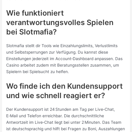
Wie funktioniert
verantwortungsvolles Spielen
bei Slotmafia?
Slotmafia stellt dir Tools wie Einzahlungslimits, Verlustlimits
und Selbstsperrungen zur Verfügung. Du kannst diese
Einstellungen jederzeit im Account‑Dashboard anpassen. Das
Casino arbeitet zudem mit Beratungsstellen zusammen, um
Spielern bei Spielsucht zu helfen.
Wo finde ich den Kundensupport
und wie schnell reagiert er?
Der Kundensupport ist 24 Stunden am Tag per Live‑Chat,
E‑Mail und Telefon erreichbar. Die durchschnittliche
Antwortzeit im Live‑Chat liegt bei unter 2 Minuten. Das Team
ist deutschsprachig und hilft bei Fragen zu Boni, Auszahlungen