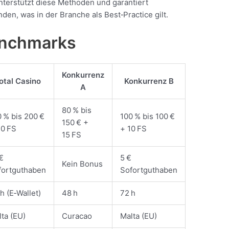
o unterstützt diese Methoden und garantiert
en, was in der Branche als Best‑Practice gilt.
enchmarks
Konkurrenz
otal Casino
Konkurrenz B
A
80 % bis
 % bis 200 €
100 % bis 100 €
150 € +
20 FS
+ 10 FS
15 FS
€
5 €
Kein Bonus
fortguthaben
Sofortguthaben
h (E‑Wallet)
48 h
72 h
ta (EU)
Curacao
Malta (EU)