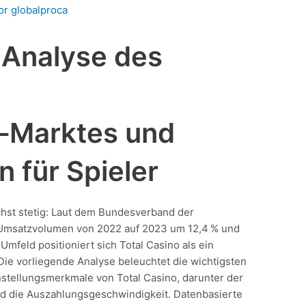
or
globalproca
– Analyse des
o‑Marktes und
n für Spieler
hst stetig: Laut dem Bundesverband der
s Umsatzvolumen von 2022 auf 2023 um 12,4 % und
 Umfeld positioniert sich Total Casino als ein
Die vorliegende Analyse beleuchtet die wichtigsten
nstellungsmerkmale von Total Casino, darunter der
und die Auszahlungsgeschwindigkeit. Datenbasierte