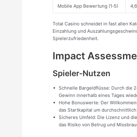
Mobile App Bewertung (1‑5)
4,
Total Casino schneidet in fast allen K
Einzahlung und Auszahlungsgeschwindi
Spielerzufriedenheit.
Impact Assessme
Spieler‑Nutzen
Schnelle Bargeldflüsse: Durch die 
Gewinn innerhalb eines Tages wied
Hohe Bonuswerte: Der Willkommensb
das Startkapital um durchschnittlich
Sicheres Umfeld: Die Lizenz und d
das Risiko von Betrug und Missbrau