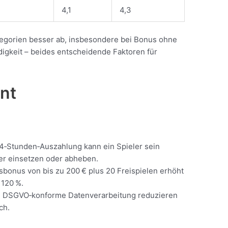
6
4,1
4,3
ategorien besser ab, insbesondere bei Bonus ohne
gkeit – beides entscheidende Faktoren für
nt
24‑Stunden‑Auszahlung kann ein Spieler sein
er einsetzen oder abheben.
onus von bis zu 200 € plus 20 Freispielen erhöht
 120 %.
ie DSGVO‑konforme Datenverarbeitung reduzieren
ch.