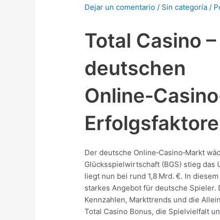
Dejar un comentario
/
Sin categoría
/ P
Total Casino 
deutschen
Online‑Casin
Erfolgsfaktore
Der deutsche Online‑Casino‑Markt wäc
Glücksspielwirtschaft (BGS) stieg da
liegt nun bei rund 1,8 Mrd. €. In diesem
starkes Angebot für deutsche Spieler. 
Kennzahlen, Markttrends und die Allei
Total Casino Bonus, die Spielvielfalt 