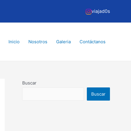
viajad0s
Inicio
Nosotros
Galeria
Contáctanos
Buscar
Buscar