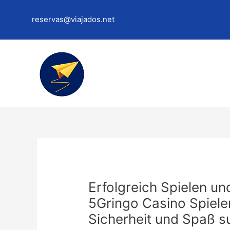
Ir
Post
al
navigation
reservas@viajados.net
contenido
Erfolgreich Spielen un
5Gringo Casino Spieler
Sicherheit und Spaß 