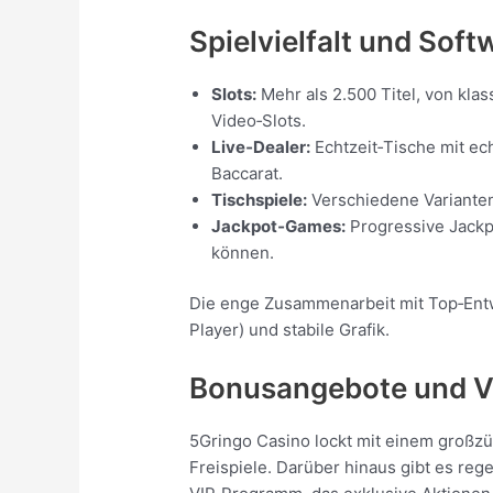
Spielvielfalt und Sof
Slots:
Mehr als 2.500 Titel, von kl
Video‑Slots.
Live‑Dealer:
Echtzeit‑Tische mit ech
Baccarat.
Tischspiele:
Verschiedene Varianten
Jackpot‑Games:
Progressive Jackpo
können.
Die enge Zusammenarbeit mit Top‑Entw
Player) und stabile Grafik.
Bonusangebote und 
5Gringo Casino lockt mit einem großz
Freispiele. Darüber hinaus gibt es re