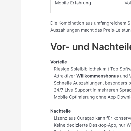
Mobile Erfahrung
Vo
Die Kombination aus umfangreichem Spi
Auszahlungen macht das Preis‑Leistun
Vor- und Nachteil
Vorteile
– Riesige Spielbibliothek mit Top‑Soft
– Attraktiver
Willkommensbonus
und 
– Schnelle Auszahlungen, besonders 
– 24/7 Live‑Support in mehreren Spra
– Mobile Optimierung ohne App‑Down
Nachteile
– Lizenz aus Curaçao kann für konserva
– Keine dedizierte Desktop‑App, nur 