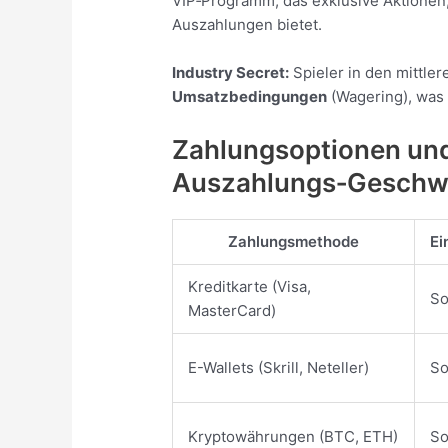
VIP‑Programm, das exklusive Aktionen
Auszahlungen bietet.
Industry Secret:
Spieler in den mittler
Umsatzbedingungen
(Wagering), was 
Zahlungsoptionen un
Auszahlungs‑Geschwi
Zahlungsmethode
Ei
Kreditkarte (Visa,
So
MasterCard)
E-Wallets (Skrill, Neteller)
So
Kryptowährungen (BTC, ETH)
So