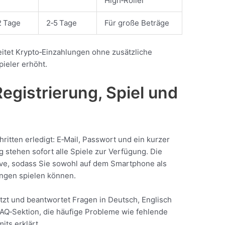
High‑Roller
2 Tage
2‑5 Tage
Für große Beträge
itet Krypto‑Einzahlungen ohne zusätzliche
ieler erhöht.
Registrierung, Spiel und
itten erledigt: E‑Mail, Passwort und ein kurzer
g stehen sofort alle Spiele zur Verfügung. Die
sive, sodass Sie sowohl auf dem Smartphone als
ngen spielen können.
etzt und beantwortet Fragen in Deutsch, Englisch
FAQ‑Sektion, die häufige Probleme wie fehlende
its erklärt.