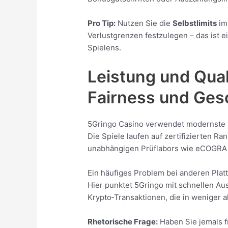
Pro Tip:
Nutzen Sie die
Selbstlimits
im
Verlustgrenzen festzulegen – das ist 
Spielens.
Leistung und Quali
Fairness und Ges
5Gringo Casino verwendet modernste S
Die Spiele laufen auf zertifizierten 
unabhängigen Prüflabors wie eCOGRA 
Ein häufiges Problem bei anderen Platt
Hier punktet 5Gringo mit schnellen Au
Krypto‑Transaktionen, die in weniger a
Rhetorische Frage:
Haben Sie jemals fr