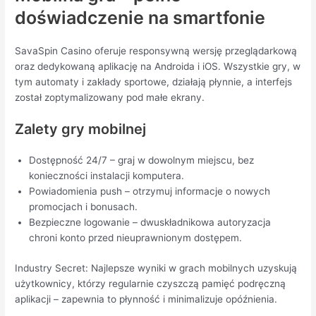
doświadczenie na smartfonie
SavaSpin Casino oferuje responsywną wersję przeglądarkową
oraz dedykowaną aplikację na Androida i iOS. Wszystkie gry, w
tym automaty i zakłady sportowe, działają płynnie, a interfejs
został zoptymalizowany pod małe ekrany.
Zalety gry mobilnej
Dostępność 24/7 – graj w dowolnym miejscu, bez
konieczności instalacji komputera.
Powiadomienia push – otrzymuj informacje o nowych
promocjach i bonusach.
Bezpieczne logowanie – dwuskładnikowa autoryzacja
chroni konto przed nieuprawnionym dostępem.
Industry Secret: Najlepsze wyniki w grach mobilnych uzyskują
użytkownicy, którzy regularnie czyszczą pamięć podręczną
aplikacji – zapewnia to płynność i minimalizuje opóźnienia.