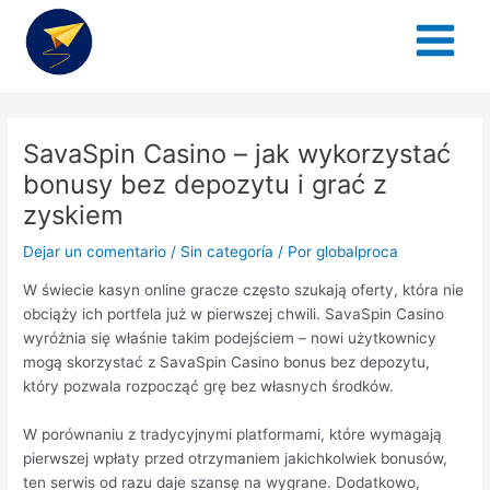
Main
al
navigation
Menu
contenido
SavaSpin Casino – jak wykorzystać
bonusy bez depozytu i grać z
zyskiem
Dejar un comentario
/
Sin categoría
/ Por
globalproca
W świecie kasyn online gracze często szukają oferty, która nie
obciąży ich portfela już w pierwszej chwili. SavaSpin Casino
wyróżnia się właśnie takim podejściem – nowi użytkownicy
mogą skorzystać z SavaSpin Casino bonus bez depozytu,
który pozwala rozpocząć grę bez własnych środków.
W porównaniu z tradycyjnymi platformami, które wymagają
pierwszej wpłaty przed otrzymaniem jakichkolwiek bonusów,
ten serwis od razu daje szansę na wygrane. Dodatkowo,