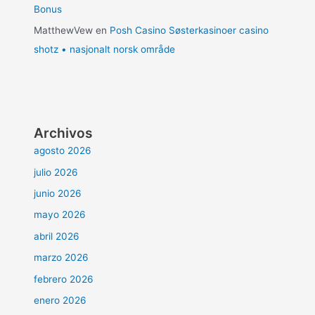
Bonus
MatthewVew
en
Posh Casino Søsterkasinoer casino
shotz • nasjonalt norsk område
Archivos
agosto 2026
julio 2026
junio 2026
mayo 2026
abril 2026
marzo 2026
febrero 2026
enero 2026