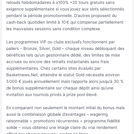
reloads hebdomadaires à x100% +20 tours gratuits sans
exigence supplémentaire si vous jouez aux slots sélectionnés
pendant la période promotionnelle. D’autres proposent du
cash‑back quotidien limité à 10 € qui compense partiellement
les mauvaises sessions sans condition complexe.
Les programmes VIP ou clubs exclusifs fonctionnent par
paliers – Bronze, Silver, Gold – chaque niveau débloquant des
bénéfices tels qu’un gestionnaire dédié, des limites de mise
accrues ou encore des retraits instantanés sans frais
supplémentaires. Chez certains sites évalués par
Basketnews.Net, atteindre le statut Gold nécessite environ
5 000 € joués annuellement mais rapporte alors jusqu’à 30 %
de bonus supplémentaire sur chaque dépôt ainsi qu’une
invitation aux tournois privés à prize pool élevé.
En comparant non seulement le montant initial du bonus mais
aussi la combinaison globale d’avantages – wagering
raisonnable + promotions récurrentes + programme fidélité
solide – vous obtenez une image claire du vrai rendement