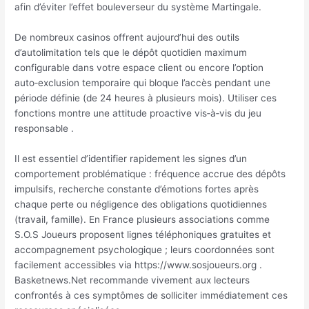
afin d’éviter l’effet bouleverseur du système Martingale.
De nombreux casinos offrent aujourd’hui des outils
d’autolimitation tels que le dépôt quotidien maximum
configurable dans votre espace client ou encore l’option
auto‑exclusion temporaire qui bloque l’accès pendant une
période définie (de 24 heures à plusieurs mois). Utiliser ces
fonctions montre une attitude proactive vis‑à‑vis du jeu
responsable .
Il est essentiel d’identifier rapidement les signes d’un
comportement problématique : fréquence accrue des dépôts
impulsifs, recherche constante d’émotions fortes après
chaque perte ou négligence des obligations quotidiennes
(travail, famille). En France plusieurs associations comme
S.O.S Joueurs proposent lignes téléphoniques gratuites et
accompagnement psychologique ; leurs coordonnées sont
facilement accessibles via https://www.sosjoueurs.org .
Basketnews.Net recommande vivement aux lecteurs
confrontés à ces symptômes de solliciter immédiatement ces