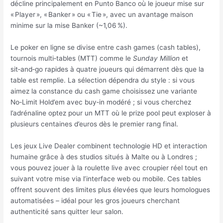
décline principalement en Punto Banco où le joueur mise sur
« Player », « Banker » ou « Tie », avec un avantage maison
minime sur la mise Banker (~1,06 %).
Le poker en ligne se divise entre cash games (cash tables),
tournois multi‑tables (MTT) comme le
Sunday Million
et
sit‑and‑go rapides à quatre joueurs qui démarrent dès que la
table est remplie. La sélection dépendra du style : si vous
aimez la constance du cash game choisissez une variante
No‑Limit Hold’em avec buy‑in modéré ; si vous cherchez
l’adrénaline optez pour un MTT où le prize pool peut exploser à
plusieurs centaines d’euros dès le premier rang final.
Les jeux Live Dealer combinent technologie HD et interaction
humaine grâce à des studios situés à Malte ou à Londres ;
vous pouvez jouer à la roulette live avec croupier réel tout en
suivant votre mise via l’interface web ou mobile. Ces tables
offrent souvent des limites plus élevées que leurs homologues
automatisées – idéal pour les gros joueurs cherchant
authenticité sans quitter leur salon.