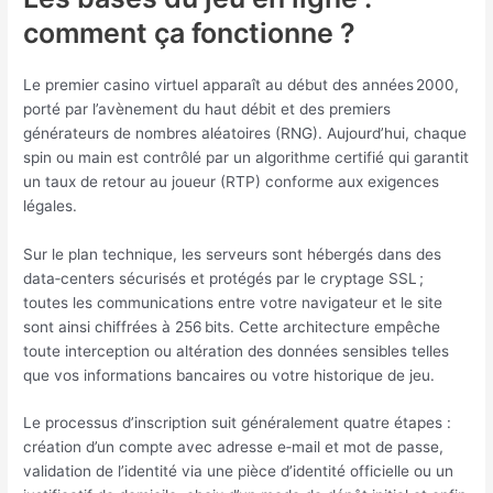
comment ça fonctionne ?
Le premier casino virtuel apparaît au début des années 2000,
porté par l’avènement du haut débit et des premiers
générateurs de nombres aléatoires (RNG). Aujourd’hui, chaque
spin ou main est contrôlé par un algorithme certifié qui garantit
un taux de retour au joueur (RTP) conforme aux exigences
légales.
Sur le plan technique, les serveurs sont hébergés dans des
data‑centers sécurisés et protégés par le cryptage SSL ;
toutes les communications entre votre navigateur et le site
sont ainsi chiffrées à 256 bits. Cette architecture empêche
toute interception ou altération des données sensibles telles
que vos informations bancaires ou votre historique de jeu.
Le processus d’inscription suit généralement quatre étapes :
création d’un compte avec adresse e‑mail et mot de passe,
validation de l’identité via une pièce d’identité officielle ou un