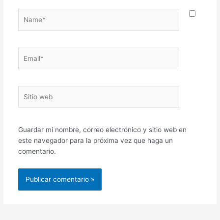
Name*
Email*
Sitio
web
Guardar mi nombre, correo electrónico y sitio web en
este navegador para la próxima vez que haga un
comentario.