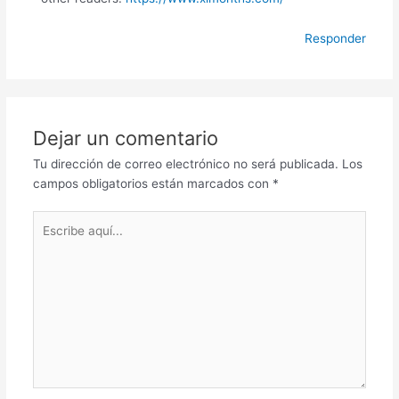
Responder
Dejar un comentario
Tu dirección de correo electrónico no será publicada.
Los
campos obligatorios están marcados con
*
Escribe
aquí...