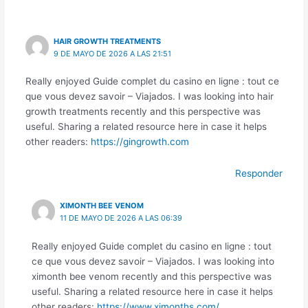
HAIR GROWTH TREATMENTS
9 DE MAYO DE 2026 A LAS 21:51
Really enjoyed Guide complet du casino en ligne : tout ce
que vous devez savoir – Viajados. I was looking into hair
growth treatments recently and this perspective was
useful. Sharing a related resource here in case it helps
other readers:
https://gingrowth.com
Responder
XIMONTH BEE VENOM
11 DE MAYO DE 2026 A LAS 06:39
Really enjoyed Guide complet du casino en ligne : tout
ce que vous devez savoir – Viajados. I was looking into
ximonth bee venom recently and this perspective was
useful. Sharing a related resource here in case it helps
other readers:
https://www.ximonths.com/