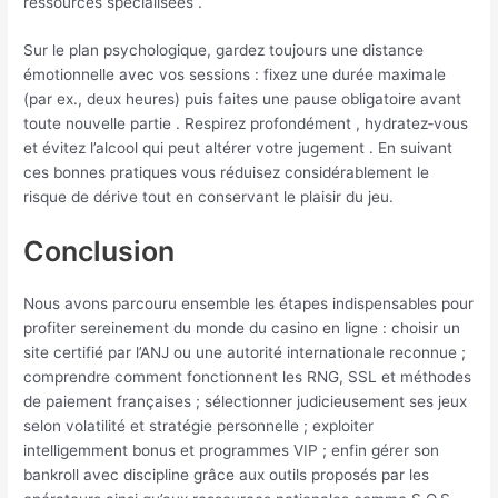
ressources spécialisées .
Sur le plan psychologique, gardez toujours une distance
émotionnelle avec vos sessions : fixez une durée maximale
(par ex., deux heures) puis faites une pause obligatoire avant
toute nouvelle partie . Respirez profondément , hydratez‑vous
et évitez l’alcool qui peut altérer votre jugement . En suivant
ces bonnes pratiques vous réduisez considérablement le
risque de dérive tout en conservant le plaisir du jeu.
Conclusion
Nous avons parcouru ensemble les étapes indispensables pour
profiter sereinement du monde du casino en ligne : choisir un
site certifié par l’ANJ ou une autorité internationale reconnue ;
comprendre comment fonctionnent les RNG, SSL et méthodes
de paiement françaises ; sélectionner judicieusement ses jeux
selon volatilité et stratégie personnelle ; exploiter
intelligemment bonus et programmes VIP ; enfin gérer son
bankroll avec discipline grâce aux outils proposés par les