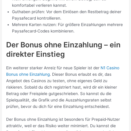
komfortabel verlieren kannst.
Guthaben prüfen: Vor dem Einlösen den Restbetrag deiner
Paysafecard kontrollieren.
Mehrere Karten nutzen: Für größere Einzahlungen mehrere
Paysafecard‑Codes kombinieren.
Der Bonus ohne Einzahlung – ein
direkter Einstieg
Ein weiterer starker Anreiz für neue Spieler ist der
N1 Casino
Bonus ohne Einzahlung
. Dieser Bonus erlaubt es dir, das
Angebot des Casinos zu testen, ohne eigenes Geld zu
riskieren. Sobald du dich registriert hast, wird dir ein kleiner
Betrag oder Freispiele gutgeschrieben. So kannst du die
Spielqualität, die Grafik und die Auszahlungsraten selbst
prüfen, bevor du dich für eine Einzahlung entscheidest.
Der Bonus ohne Einzahlung ist besonders für Prepaid‑Nutzer
attraktiv, weil er das Risiko weiter minimiert. Du kannst die