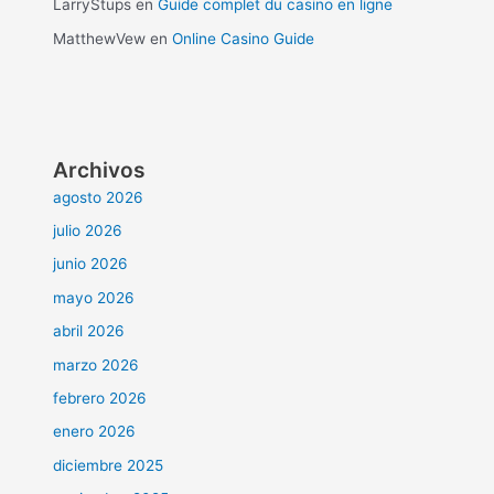
LarryStups
en
Guide complet du casino en ligne
MatthewVew
en
Online Casino Guide
Archivos
agosto 2026
julio 2026
junio 2026
mayo 2026
abril 2026
marzo 2026
febrero 2026
enero 2026
diciembre 2025