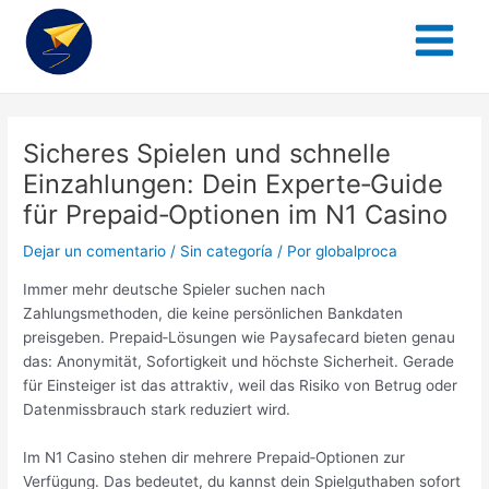
Main
al
navigation
Menu
contenido
Sicheres Spielen und schnelle
Einzahlungen: Dein Experte‑Guide
für Prepaid‑Optionen im N1 Casino
Dejar un comentario
/
Sin categoría
/ Por
globalproca
Immer mehr deutsche Spieler suchen nach
Zahlungsmethoden, die keine persönlichen Bankdaten
preisgeben. Prepaid‑Lösungen wie Paysafecard bieten genau
das: Anonymität, Sofortigkeit und höchste Sicherheit. Gerade
für Einsteiger ist das attraktiv, weil das Risiko von Betrug oder
Datenmissbrauch stark reduziert wird.
Im N1 Casino stehen dir mehrere Prepaid‑Optionen zur
Verfügung. Das bedeutet, du kannst dein Spielguthaben sofort