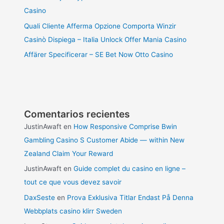
Casino
Quali Cliente Afferma Opzione Comporta Winzir
Casinò Dispiega – Italia Unlock Offer Mania Casino
Affärer Specificerar – SE Bet Now Otto Casino
Comentarios recientes
JustinAwaft
en
How Responsive Comprise Bwin
Gambling Casino S Customer Abide — within New
Zealand Claim Your Reward
JustinAwaft
en
Guide complet du casino en ligne –
tout ce que vous devez savoir
DaxSeste
en
Prova Exklusiva Titlar Endast På Denna
Webbplats casino klirr Sweden