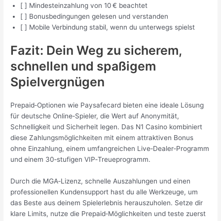
[ ] Mindesteinzahlung von 10 € beachtet
[ ] Bonusbedingungen gelesen und verstanden
[ ] Mobile Verbindung stabil, wenn du unterwegs spielst
Fazit: Dein Weg zu sicherem,
schnellen und spaßigem
Spielvergnügen
Prepaid‑Optionen wie Paysafecard bieten eine ideale Lösung
für deutsche Online‑Spieler, die Wert auf Anonymität,
Schnelligkeit und Sicherheit legen. Das N1 Casino kombiniert
diese Zahlungsmöglichkeiten mit einem attraktiven Bonus
ohne Einzahlung, einem umfangreichen Live‑Dealer‑Programm
und einem 30‑stufigen VIP‑Treueprogramm.
Durch die MGA‑Lizenz, schnelle Auszahlungen und einen
professionellen Kundensupport hast du alle Werkzeuge, um
das Beste aus deinem Spielerlebnis herauszuholen. Setze dir
klare Limits, nutze die Prepaid‑Möglichkeiten und teste zuerst