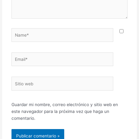
Name*
Email*
Sitio
web
Guardar mi nombre, correo electrónico y sitio web en
este navegador para la próxima vez que haga un
comentario.