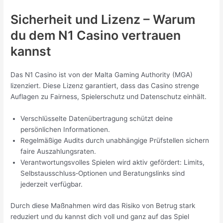
Sicherheit und Lizenz – Warum
du dem N1 Casino vertrauen
kannst
Das N1 Casino ist von der Malta Gaming Authority (MGA)
lizenziert. Diese Lizenz garantiert, dass das Casino strenge
Auflagen zu Fairness, Spielerschutz und Datenschutz einhält.
Verschlüsselte Datenübertragung schützt deine
persönlichen Informationen.
Regelmäßige Audits durch unabhängige Prüfstellen sichern
faire Auszahlungsraten.
Verantwortungsvolles Spielen wird aktiv gefördert: Limits,
Selbstausschluss‑Optionen und Beratungslinks sind
jederzeit verfügbar.
Durch diese Maßnahmen wird das Risiko von Betrug stark
reduziert und du kannst dich voll und ganz auf das Spiel