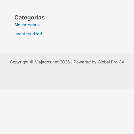
Categorías
Sin categoría
uncategorized
Copyright © Viajados.net 2026 | Powered by Global Pro CA