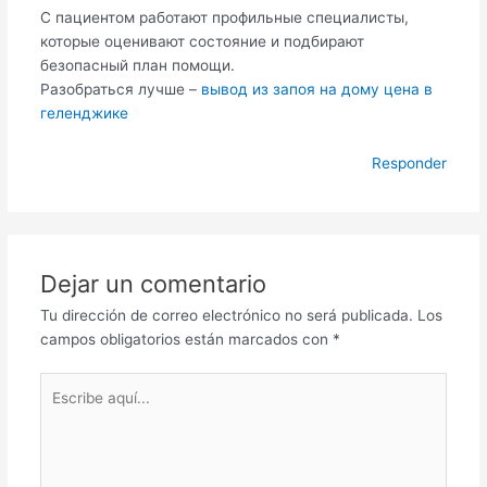
С пациентом работают профильные специалисты,
которые оценивают состояние и подбирают
безопасный план помощи.
Разобраться лучше –
вывод из запоя на дому цена в
геленджике
Responder
Dejar un comentario
Tu dirección de correo electrónico no será publicada.
Los
campos obligatorios están marcados con
*
Escribe
aquí...