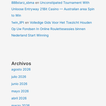
888starz_sbma
en
Unconstipated Tournament With
Unloose Entryway 21Bit Casino — Australian area Spin
to Win
1win_llPt
en
Volledige Gids Voor Het Toezicht Houden
Op Uw Fondsen In Online Roulettesessies binnen
Nederland Start Winning
Archivos
agosto 2026
julio 2026
junio 2026
mayo 2026
abril 2026
marzo 2026