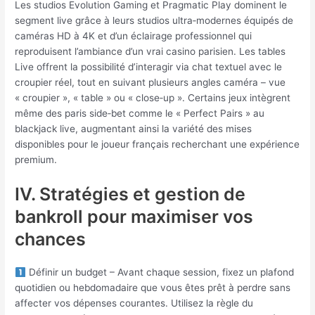
Les studios Evolution Gaming et Pragmatic Play dominent le
segment live grâce à leurs studios ultra‑modernes équipés de
caméras HD à 4K et d’un éclairage professionnel qui
reproduisent l’ambiance d’un vrai casino parisien. Les tables
Live offrent la possibilité d’interagir via chat textuel avec le
croupier réel, tout en suivant plusieurs angles caméra – vue
« croupier », « table » ou « close‑up ». Certains jeux intègrent
même des paris side‑bet comme le « Perfect Pairs » au
blackjack live, augmentant ainsi la variété des mises
disponibles pour le joueur français recherchant une expérience
premium.
IV. Stratégies et gestion de
bankroll pour maximiser vos
chances
Définir un budget – Avant chaque session, fixez un plafond
quotidien ou hebdomadaire que vous êtes prêt à perdre sans
affecter vos dépenses courantes. Utilisez la règle du