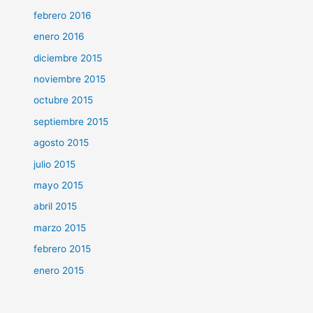
febrero 2016
enero 2016
diciembre 2015
noviembre 2015
octubre 2015
septiembre 2015
agosto 2015
julio 2015
mayo 2015
abril 2015
marzo 2015
febrero 2015
enero 2015