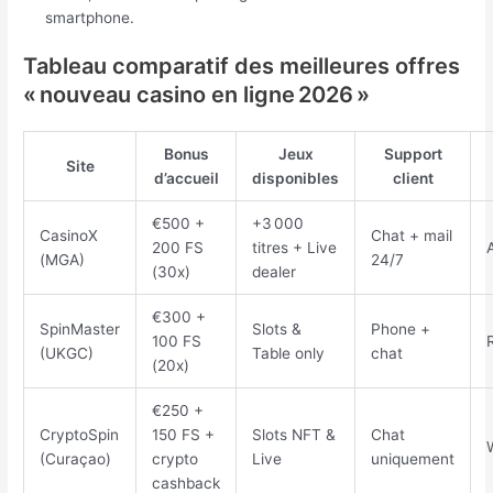
smartphone.
Tableau comparatif des meilleures offres
« nouveau casino en ligne 2026 »
Bonus
Jeux
Support
Site
d’accueil
disponibles
client
€500 +
+3 000
CasinoX
Chat + mail
200 FS
titres + Live
(MGA)
24/7
(30x)
dealer
€300 +
SpinMaster
Slots &
Phone +
100 FS
(UKGC)
Table only
chat
(20x)
€250 +
CryptoSpin
150 FS +
Slots NFT &
Chat
(Curaçao)
crypto
Live
uniquement
cashback