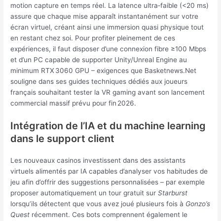
motion capture en temps réel. La latence ultra‑faible (<20 ms)
assure que chaque mise apparaît instantanément sur votre
écran virtuel, créant ainsi une immersion quasi physique tout
en restant chez soi. Pour profiter pleinement de ces
expériences, il faut disposer d’une connexion fibre ≥100 Mbps
et d’un PC capable de supporter Unity/Unreal Engine au
minimum RTX 3060 GPU – exigences que Basketnews.Net
souligne dans ses guides techniques dédiés aux joueurs
français souhaitant tester la VR gaming avant son lancement
commercial massif prévu pour fin 2026.
Intégration de l’IA et du machine learning
dans le support client
Les nouveaux casinos investissent dans des assistants
virtuels alimentés par IA capables d’analyser vos habitudes de
jeu afin d’offrir des suggestions personnalisées – par exemple
proposer automatiquement un tour gratuit sur
Starburst
lorsqu’ils détectent que vous avez joué plusieurs fois à
Gonzo’s
Quest
récemment. Ces bots comprennent également le