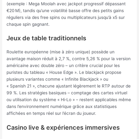
(exemple : Mega Moolah avec jackpot progressif dépassant
€20 M), tandis qu’une volatilité basse offre des petits gains
réguliers via des free spins ou multiplicateurs jusqu’à x5 sur
chaque spin gagnant.
Jeux de table traditionnels
Roulette européenne (mise à zéro unique) possède un
avantage maison réduit à 2,7 %, contre 5,26 % pour la version
américaine avec double zéro – un critère crucial pour les
puristes du tableau « House Edge ». Le blackjack propose
plusieurs variantes comme « Infinite Blackjack » ou
« Spanish 21 », chacune ajustant légèrement le RTP autour de
99 %. Les stratégies basiques – comptage des cartes virtuel
ou utilisation du système « Hi‑Lo » – restent applicables même
dans l’environnement numérique grâce aux statistiques
affichées en temps réel sur l’écran du joueur.
Casino live & expériences immersives