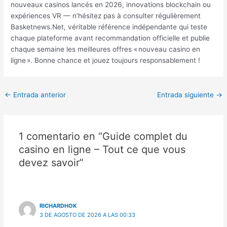
nouveaux casinos lancés en 2026, innovations blockchain ou
expériences VR — n’hésitez pas à consulter régulièrement
Basketnews.Net, véritable référence indépendante qui teste
chaque plateforme avant recommandation officielle et publie
chaque semaine les meilleures offres « nouveau casino en
ligne ». Bonne chance et jouez toujours responsablement !
←
Entrada anterior
Entrada siguiente
→
1 comentario en “Guide complet du
casino en ligne – Tout ce que vous
devez savoir”
RICHARDHOK
3 DE AGOSTO DE 2026 A LAS 00:33