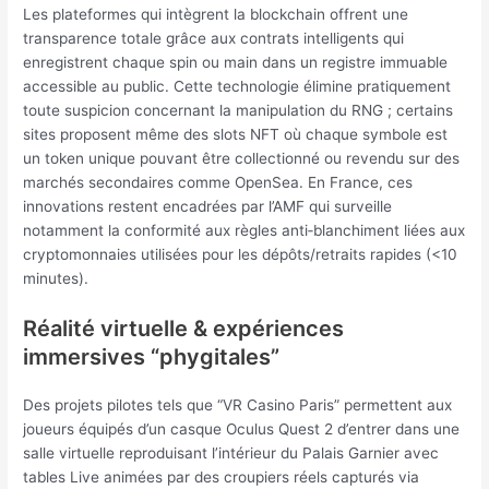
Les plateformes qui intègrent la blockchain offrent une
transparence totale grâce aux contrats intelligents qui
enregistrent chaque spin ou main dans un registre immuable
accessible au public. Cette technologie élimine pratiquement
toute suspicion concernant la manipulation du RNG ; certains
sites proposent même des slots NFT où chaque symbole est
un token unique pouvant être collectionné ou revendu sur des
marchés secondaires comme OpenSea. En France, ces
innovations restent encadrées par l’AMF qui surveille
notamment la conformité aux règles anti‑blanchiment liées aux
cryptomonnaies utilisées pour les dépôts/retraits rapides (<10
minutes).
Réalité virtuelle & expériences
immersives “phygitales”
Des projets pilotes tels que “VR Casino Paris” permettent aux
joueurs équipés d’un casque Oculus Quest 2 d’entrer dans une
salle virtuelle reproduisant l’intérieur du Palais Garnier avec
tables Live animées par des croupiers réels capturés via