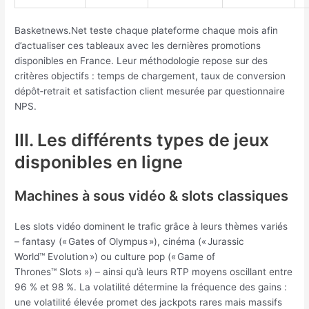
Basketnews.Net teste chaque plateforme chaque mois afin
d’actualiser ces tableaux avec les dernières promotions
disponibles en France. Leur méthodologie repose sur des
critères objectifs : temps de chargement, taux de conversion
dépôt‑retrait et satisfaction client mesurée par questionnaire
NPS.
III. Les différents types de jeux
disponibles en ligne
Machines à sous vidéo & slots classiques
Les slots vidéo dominent le trafic grâce à leurs thèmes variés
– fantasy (« Gates of Olympus »), cinéma (« Jurassic
World™ Evolution ») ou culture pop (« Game of
Thrones™ Slots ») – ainsi qu’à leurs RTP moyens oscillant entre
96 % et 98 %. La volatilité détermine la fréquence des gains :
une volatilité élevée promet des jackpots rares mais massifs