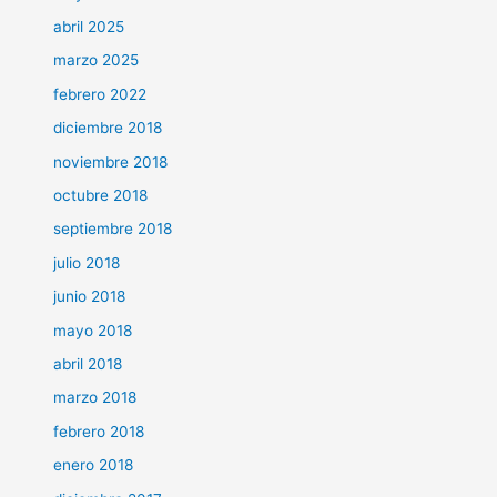
abril 2025
marzo 2025
febrero 2022
diciembre 2018
noviembre 2018
octubre 2018
septiembre 2018
julio 2018
junio 2018
mayo 2018
abril 2018
marzo 2018
febrero 2018
enero 2018