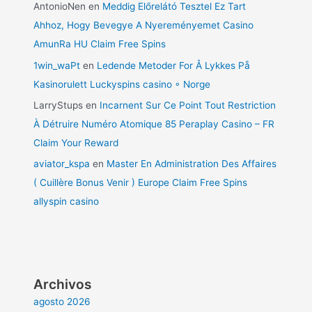
AntonioNen
en
Meddig Előrelátó Tesztel Ez Tart
Ahhoz, Hogy Bevegye A Nyereményemet Casino
AmunRa HU Claim Free Spins
1win_waPt
en
Ledende Metoder For Å Lykkes På
Kasinorulett Luckyspins casino ◦ Norge
LarryStups
en
Incarnent Sur Ce Point Tout Restriction
À Détruire Numéro Atomique 85 Peraplay Casino – FR
Claim Your Reward
aviator_kspa
en
Master En Administration Des Affaires
( Cuillère Bonus Venir ) Europe Claim Free Spins
allyspin casino
Archivos
agosto 2026