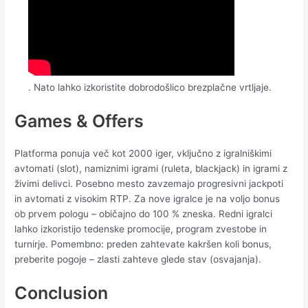
. Nato lahko izkoristite dobrodošlico brezplačne vrtljaje.
Games & Offers
Platforma ponuja več kot 2000 iger, vključno z igralniškimi
avtomati (slot), namiznimi igrami (ruleta, blackjack) in igrami z
živimi delivci. Posebno mesto zavzemajo progresivni jackpoti
in avtomati z visokim RTP. Za nove igralce je na voljo bonus
ob prvem pologu – običajno do 100 % zneska. Redni igralci
lahko izkoristijo tedenske promocije, program zvestobe in
turnirje. Pomembno: preden zahtevate kakršen koli bonus,
preberite pogoje – zlasti zahteve glede stav (osvajanja).
Conclusion