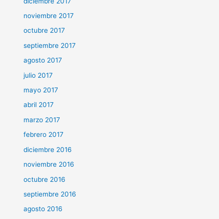
diciembre 2017
noviembre 2017
octubre 2017
septiembre 2017
agosto 2017
julio 2017
mayo 2017
abril 2017
marzo 2017
febrero 2017
diciembre 2016
noviembre 2016
octubre 2016
septiembre 2016
agosto 2016