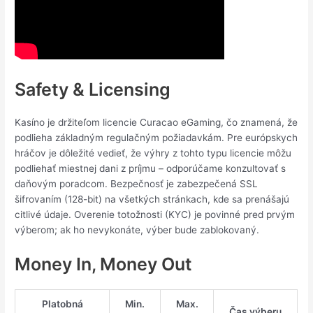
Safety & Licensing
Kasíno je držiteľom licencie Curacao eGaming, čo znamená, že
podlieha základným regulačným požiadavkám. Pre európskych
hráčov je dôležité vedieť, že výhry z tohto typu licencie môžu
podliehať miestnej dani z príjmu – odporúčame konzultovať s
daňovým poradcom. Bezpečnosť je zabezpečená SSL
šifrovaním (128-bit) na všetkých stránkach, kde sa prenášajú
citlivé údaje. Overenie totožnosti (KYC) je povinné pred prvým
výberom; ak ho nevykonáte, výber bude zablokovaný.
Money In, Money Out
Platobná
Min.
Max.
Čas výberu