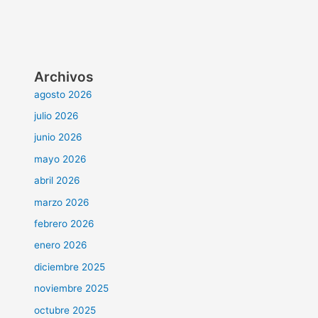
Archivos
agosto 2026
julio 2026
junio 2026
mayo 2026
abril 2026
marzo 2026
febrero 2026
enero 2026
diciembre 2025
noviembre 2025
octubre 2025