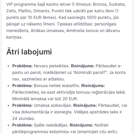
VIP programma šajā kazino ietver 5 līmeņus: Bronza, Sudrabs,
Zelts, Platīns, Dimants. Punkti tiek uzkrāti par katru likmi (1
punkts par 10 EUR likmes). Kad sasniegts 1000 punktu, jūs
pārejat uz nākamo līmeni. Tipiskas atlīdzības: personīgais
menedžeris, ātrākas izmaksas, ikmēneša bonusi un dāvanu
kartiņas.
Ātri labojumi
Problēma:
Nevaru pieteikties.
Risinājums:
Pārbaudiet e-
pastu un paroli, noklikšķiniet uz “Aizmirsāt paroli?”. Ja konta
nav, sazinieties ar atbalstu.
Problēma:
Bonuss netiek ieskaitīts.
Risinājums:
Pārliecinieties, ka esat aktivizējis bonusu reģistrācijas laikā.
Minimālā iemaksa var būt 20 EUR.
Problēma:
Izmaksa aizkavējas.
Risinājums:
Pārbaudiet, vai
visa dokumentācija ir iesniegta. Vidējais apstrādes laiks ir
24 stundas.
Problēma:
Spēle neielādējas.
Risinājums:
Notīriet
pārlūkprogrammas kešatmiņu vai izmantojiet citu ierīci.