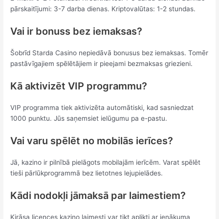
pārskaitījumi: 3-7 darba dienas. Kriptovalūtas: 1-2 stundas.
Vai ir bonuss bez iemaksas?
Šobrīd Starda Casino nepiedāvā bonusus bez iemaksas. Tomēr
pastāvīgajiem spēlētājiem ir pieejami bezmaksas griezieni.
Kā aktivizēt VIP programmu?
VIP programma tiek aktivizēta automātiski, kad sasniedzat
1000 punktu. Jūs saņemsiet ielūgumu pa e-pastu.
Vai varu spēlēt no mobilās ierīces?
Jā, kazino ir pilnībā pielāgots mobilajām ierīcēm. Varat spēlēt
tieši pārlūkprogrammā bez lietotnes lejupielādes.
Kādi nodokļi jāmaksā par laimestiem?
Kirāsa licences kazino laimesti var tikt aplikti ar ienākuma