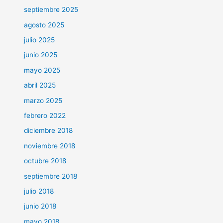
septiembre 2025
agosto 2025
julio 2025
junio 2025
mayo 2025
abril 2025
marzo 2025
febrero 2022
diciembre 2018
noviembre 2018
octubre 2018
septiembre 2018
julio 2018
junio 2018
mayo 2018