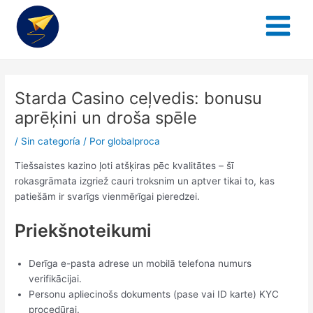
Main
al
navigation
Menu
contenido
Starda Casino ceļvedis: bonusu
aprēķini un droša spēle
/
Sin categoría
/ Por
globalproca
Tiešsaistes kazino ļoti atšķiras pēc kvalitātes – šī
rokasgrāmata izgriež cauri troksnim un aptver tikai to, kas
patiešām ir svarīgs vienmērīgai pieredzei.
Priekšnoteikumi
Derīga e-pasta adrese un mobilā telefona numurs
verifikācijai.
Personu apliecinošs dokuments (pase vai ID karte) KYC
procedūrai.