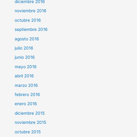
diciembre 2016
noviembre 2016
octubre 2016
septiembre 2016
agosto 2016
julio 2016
junio 2016
mayo 2016
abril 2016
marzo 2016
febrero 2016
enero 2016
diciembre 2015
noviembre 2015
octubre 2015