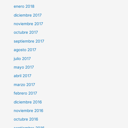
enero 2018
diciembre 2017
noviembre 2017
octubre 2017
septiembre 2017
agosto 2017
julio 2017
mayo 2017
abril 2017
marzo 2017
febrero 2017
diciembre 2016
noviembre 2016
octubre 2016
septiembre 2016