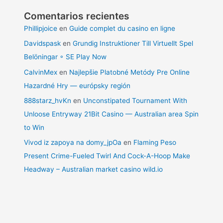
Comentarios recientes
Phillipjoice
en
Guide complet du casino en ligne
Davidspask
en
Grundig Instruktioner Till Virtuellt Spel
Belöningar ◦ SE Play Now
CalvinMex
en
Najlepšie Platobné Metódy Pre Online
Hazardné Hry — európsky región
888starz_hvKn
en
Unconstipated Tournament With
Unloose Entryway 21Bit Casino — Australian area Spin
to Win
Vivod iz zapoya na domy_jpOa
en
Flaming Peso
Present Crime-Fueled Twirl And Cock-A-Hoop Make
Headway – Australian market casino wild.io